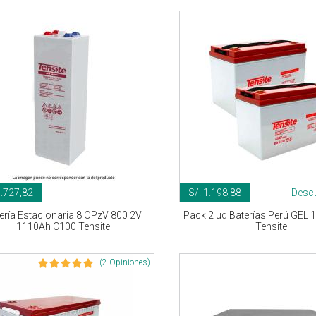
1.727,82
S/. 1.198,88
Desc
ería Estacionaria 8 OPzV 800 2V
Pack 2 ud Baterías Perú GEL 
1110Ah C100 Tensite
Tensite
(2 Opiniones)