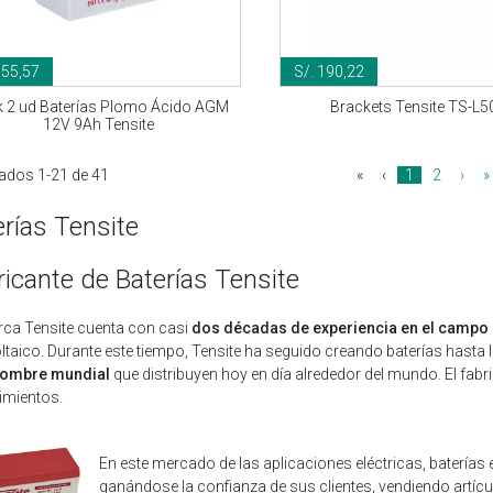
155,57
S/. 190,22
 2 ud Baterías Plomo Ácido AGM
Brackets Tensite TS-L5
12V 9Ah Tensite
ados 1-21 de 41
«
‹
1
2
›
»
erías Tensite
ricante de Baterías Tensite
ca Tensite cuenta con casi
dos décadas de experiencia en el campo
ltaico. Durante este tiempo, Tensite ha seguido creando baterías hasta l
nombre mundial
que distribuyen hoy en día alrededor del mundo. El fabri
imientos.
En este mercado de las aplicaciones eléctricas, baterías 
ganándose la confianza de sus clientes, vendiendo artíc