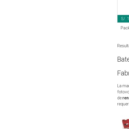
S/. 
Pack
Result
Bat
Fab
La mar
fotovo
de
re
requer