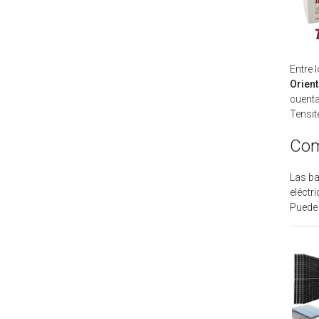
Entre 
Orien
cuenta
Tensit
Com
Las ba
eléctr
Puede 