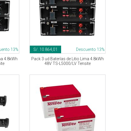
uento 13%
S/. 10.864,01
Descuento 13%
ima 4.8kWh
Pack 3 ud Baterías de Litio Lima 4.8kWh
ite
48V TS-L5000/LV Tensite