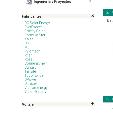
Ingeniería y Proyectos
S/. 
Fabricantes
Bat
DC Solar Energy
EverExceed
Felicity Solar
Formula Star
Kaise
LG
ME
Pylontech
Ritar
Rolls
Sonnenschein
Suntaic
Tensite
Tudor Exide
UPower
Ultracell
Victron Energy
Vision Battery
S/. 
Voltaje