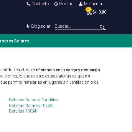
Contacto
Horario
Mi cuenta
0
S/. 0,00
Blog solar
ersores Solares
abilidad en el uso y
eficiencia en la carga y descarga
iciones, lo que avala a estas baterías es que
no
que permite instalarlas en lugares sin ventilación o de
Baterías Solares Portátiles
Baterías Solares 10kWh
Baterías 100Ah