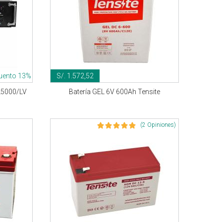
uento 13%
S/. 1.572,52
-L5000/LV
Batería GEL 6V 600Ah Tensite
(2 Opiniones)