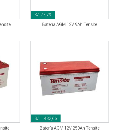
S/. 77,79
ensite
Batería AGM 12V 9Ah Tensite
S/. 1.432,66
nsite
Batería AGM 12V 250Ah Tensite