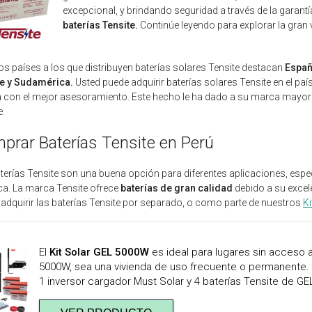
excepcional, y brindando seguridad a través de la garantí
baterías Tensite.
Continúe leyendo para explorar la gran 
los países a los que distribuyen baterías solares Tensite destacan
España
te y Sudamérica.
Usted puede adquirir baterías solares Tensite en el pa
 con el mejor asesoramiento. Este hecho le ha dado a su marca mayor 
e.
prar Baterías Tensite en Perú
terías Tensite son una buena opción para diferentes aplicaciones, espe
ica. La marca Tensite ofrece
baterías de gran calidad
debido a su excelen
adquirir las baterías Tensite por separado, o como parte de nuestros
Ki
El
Kit Solar GEL 5000W
es ideal para lugares sin acceso 
5000W, sea una vivienda de uso frecuente o permanente. 
1 inversor cargador Must Solar y 4 baterías Tensite de GE