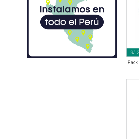
S/. 
Pack 