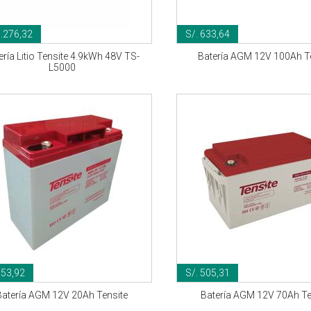
7.276,32
S/. 633,64
ería Litio Tensite 4.9kWh 48V TS-
Batería AGM 12V 100Ah T
L5000
153,92
S/. 505,31
Batería AGM 12V 20Ah Tensite
Batería AGM 12V 70Ah Te