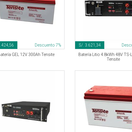
1.424,56
Descuento 7%
S/. 3.621,34
Desc
atería GEL 12V 300Ah Tensite
Batería Litio 4.8kWh 48V TS
Tensite