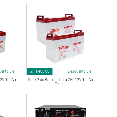
uento 6%
S/. 1.486,80
Descuento 5%
12V 100Ah
Pack 2 ud Baterías Perú GEL 12V 150Ah
Tensite