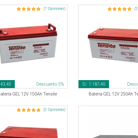
(7 Opiniones)
(2
743,40
Descuento 5%
S/. 1.187,40
Desc
atería GEL 12V 150Ah Tensite
Batería GEL 12V 250Ah Te
(2 Opiniones)