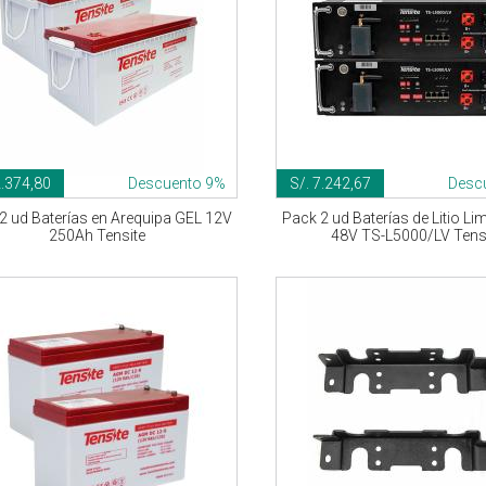
2.374,80
Descuento 9%
S/. 7.242,67
Desc
2 ud Baterías en Arequipa GEL 12V
Pack 2 ud Baterías de Litio L
250Ah Tensite
48V TS-L5000/LV Tens