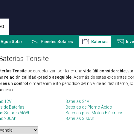
EO
 Agua Solar
Paneles Solares
Baterías
Inv
Baterías Tensite
terías Tensite
se caracterizan por tener una
vida útil considerable,
vari
na
relación calidad-precio asequible.
Además de estas excelentes cond
ren un control
o mantenimiento periódico del nivel de acidez interno, lo 
 acceso.
as 12V
Baterías 24V
 de Baterías
Baterías de Plomo Ácido
as Solares 5kWh
Baterías para Motos Eléctricas
ías 200Ah
Baterías 300Ah