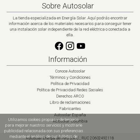
Sobre Autosolar
La tienda especializada en Energía Solar. Aquí podrás encontrar
información acerca de los materiales necesarios para conseguir tener
una instalación solar independiente de la red eléctrica o conectada a
ella.
Información
Conoce Autosolar
Términos y Condiciones
Política de Privacidad
Política de Privacidad Redes Sociales
Derechos ARCO
Libro de reclamaciones
Fabricantes
Autosolar España
Utilizamos cookies propias y de terceros
Autosolar Colombia
para mejorar nuestros servicios y mostrarle
publicidad relacionada con sus preferencias
mediante el análisis de sus hábitos de
Autosolar Energía del Perú S.A.C., RUC 20602492118