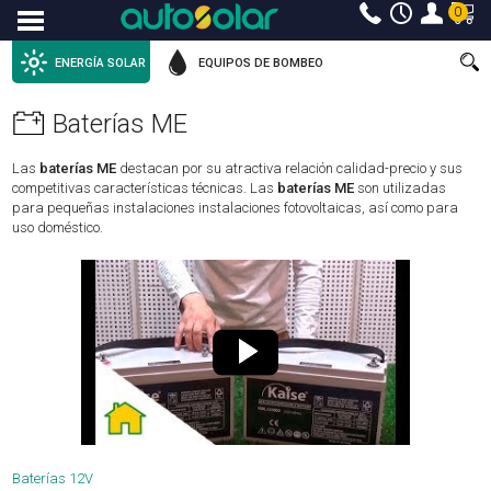
0
Menu
ENERGÍA SOLAR
EQUIPOS DE BOMBEO
Baterías ME
Las
baterías ME
destacan por su atractiva relación calidad-precio y sus
competitivas características técnicas. Las
baterías ME
son utilizadas
para pequeñas instalaciones instalaciones fotovoltaicas, así como para
uso doméstico.
Baterías 12V