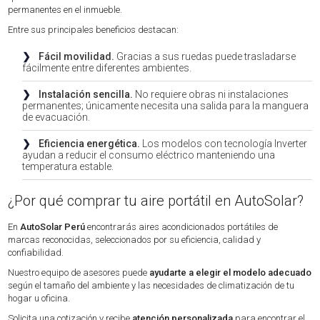
permanentes en el inmueble.
Entre sus principales beneficios destacan:
❯
Fácil movilidad.
Gracias a sus ruedas puede trasladarse
fácilmente entre diferentes ambientes.
❯
Instalación sencilla.
No requiere obras ni instalaciones
permanentes; únicamente necesita una salida para la manguera
de evacuación.
❯
Eficiencia energética.
Los modelos con tecnología Inverter
ayudan a reducir el consumo eléctrico manteniendo una
temperatura estable.
¿Por qué comprar tu aire portátil en AutoSolar?
En
AutoSolar Perú
encontrarás aires acondicionados portátiles de
marcas reconocidas, seleccionados por su eficiencia, calidad y
confiabilidad.
Nuestro equipo de asesores puede
ayudarte a elegir el modelo adecuado
según el tamaño del ambiente y las necesidades de climatización de tu
hogar u oficina.
Solicita una cotización y recibe
atención personalizada
para encontrar el