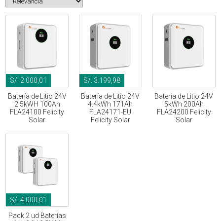
S/. 2.000,01
S/. 3.199,98
Batería de Litio 24V
Batería de Litio 24V
Batería de Litio 24V
2.5kWH 100Ah
4.4kWh 171Ah
5kWh 200Ah
FLA24100 Felicity
FLA24171-EU
FLA24200 Felicity
Solar
Felicity Solar
Solar
S/. 4.000,01
Pack 2 ud Baterías