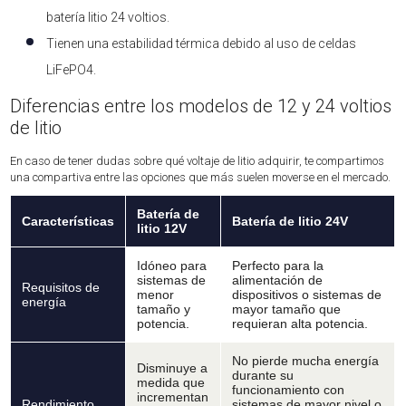
batería litio 24 voltios.
Tienen una estabilidad térmica debido al uso de celdas
LiFePO4.
Diferencias entre los modelos de 12 y 24 voltios
de litio
En caso de tener dudas sobre qué voltaje de litio adquirir, te compartimos
una compartiva entre las opciones que más suelen moverse en el mercado.
Batería de
Características
Batería de litio 24V
litio 12V
Idóneo para
Perfecto para la
sistemas de
alimentación de
Requisitos de
menor
dispositivos o sistemas de
energía
tamaño y
mayor tamaño que
potencia.
requieran alta potencia.
No pierde mucha energía
Disminuye a
durante su
medida que
funcionamiento con
incrementan
Rendimiento
sistemas de mayor nivel o