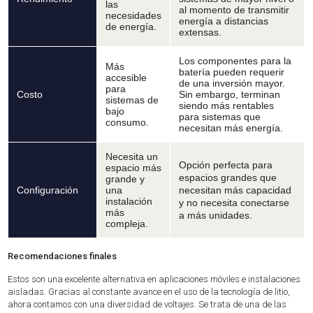
las
al momento de transmitir
necesidades
energía a distancias
de energía.
extensas.
Los componentes para la
Más
batería pueden requerir
accesible
de una inversión mayor.
para
Costo
Sin embargo, terminan
sistemas de
siendo más rentables
bajo
para sistemas que
consumo.
necesitan más energía.
Necesita un
Opción perfecta para
espacio más
espacios grandes que
grande y
Configuración
una
necesitan más capacidad
instalación
y no necesita conectarse
más
a más unidades.
compleja.
Recomendaciones finales
Estos son una excelente alternativa en aplicaciones móviles e instalaciones
aisladas. Gracias al constante avance en el uso de la tecnología de litio,
ahora contamos con una diversidad de voltajes. Se trata de una de las