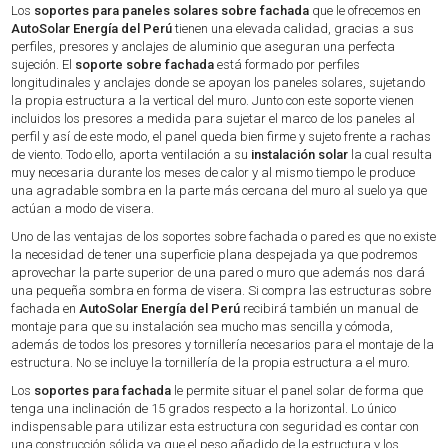
Los
soportes para paneles solares sobre fachada
que le ofrecemos en
AutoSolar Energía del Perú
tienen una elevada calidad, gracias a sus
perfiles, presores y anclajes de aluminio que aseguran una perfecta
sujeción. El
soporte sobre fachada
está formado por perfiles
longitudinales y anclajes donde se apoyan los paneles solares, sujetando
la propia estructura a la vertical del muro. Junto con este soporte vienen
incluidos los presores a medida para sujetar el marco de los paneles al
perfil y así de este modo, el panel queda bien firme y sujeto frente a rachas
de viento. Todo ello, aporta ventilación a su
instalación solar
la cual resulta
muy necesaria durante los meses de calor y al mismo tiempo le produce
una agradable sombra en la parte más cercana del muro al suelo ya que
actúan a modo de visera.
Uno de las ventajas de los soportes sobre fachada o pared es que no existe
la necesidad de tener una superficie plana despejada ya que podremos
aprovechar la parte superior de una pared o muro que además nos dará
una pequeña sombra en forma de visera. Si compra las estructuras sobre
fachada en
AutoSolar Energía del Perú
recibirá también un manual de
montaje para que su instalación sea mucho mas sencilla y cómoda,
además de todos los presores y tornillería necesarios para el montaje de la
estructura. No se incluye la tornillería de la propia estructura a el muro.
Los
soportes para fachada
le permite situar el panel solar de forma que
tenga una inclinación de 15 grados respecto a la horizontal. Lo único
indispensable para utilizar esta estructura con seguridad es contar con
una construcción sólida ya que el peso añadido de la estructura y los