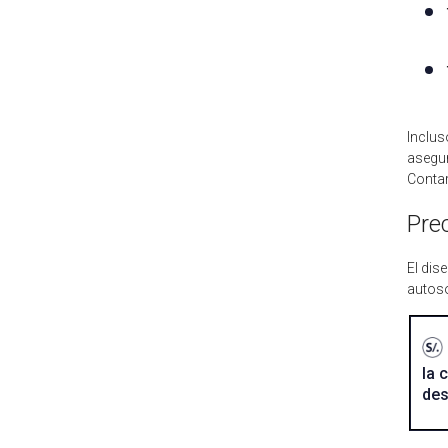
Inclus
asegur
Contar
Pre
El dis
autoso
la 
des