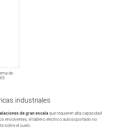
tema de
P65
icas industriales
talaciones de gran escala
que requieren alta capacidad
os envolventes, el tablero eléctrico autosoportado no
te sobre el suelo.