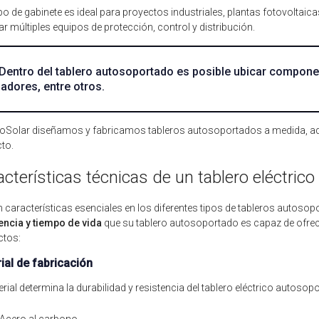
ipo de gabinete es ideal para proyectos industriales, plantas fotovoltaic
ar múltiples equipos de protección, control y distribución.
Dentro del tablero autosoportado es posible ubicar compone
iadores, entre otros.
oSolar diseñamos y fabricamos tableros autosoportados a medida, ad
to.
acterísticas técnicas de un tablero eléctric
n características esenciales en los diferentes tipos de tableros autos
encia y tiempo de vida
que su tablero autosoportado es capaz de ofrece
ctos:
ial de fabricación
erial determina la durabilidad y resistencia del tablero eléctrico autosop