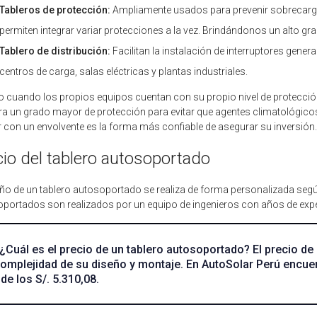
Tableros de protección:
Ampliamente usados para prevenir sobrecargas
permiten integrar variar protecciones a la vez. Brindándonos un alto gr
Tablero de distribución:
Facilitan la instalación de interruptores gene
centros de carga, salas eléctricas y plantas industriales.
o cuando los propios equipos cuentan con su propio nivel de protección
a un grado mayor de protección para evitar que agentes climatológico
 con un envolvente es la forma más confiable de asegurar su inversión.
cio del tablero autosoportado
eño de un tablero autosoportado se realiza de forma personalizada segú
portados son realizados por un equipo de ingenieros con años de expe
¿Cuál es el precio de un tablero autosoportado? El precio d
complejidad de su diseño y montaje. En AutoSolar Perú encue
de los S/. 5.310,08.