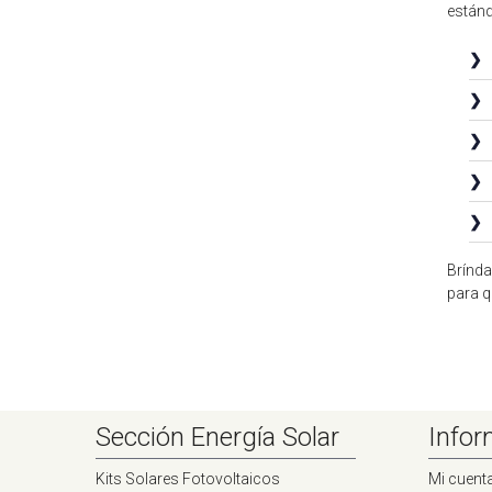
estánd
❯
❯
❯
❯
❯
Brínda
para q
Sección Energía Solar
Infor
Kits Solares Fotovoltaicos
Mi cuent