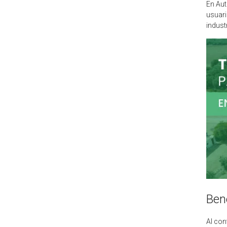
En Aut
usuari
indust
Ben
Al con