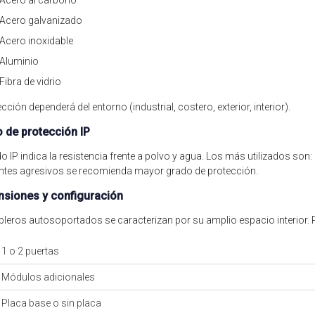
Acero al carbono
Acero galvanizado
Acero inoxidable
Aluminio
Fibra de vidrio
ección dependerá del entorno (industrial, costero, exterior, interior).
 de protección IP
do IP indica la resistencia frente a polvo y agua. Los más utilizados son: I
tes agresivos se recomienda mayor grado de protección.
siones y configuración
bleros autosoportados se caracterizan por su amplio espacio interior.
1 o 2 puertas
Módulos adicionales
Placa base o sin placa