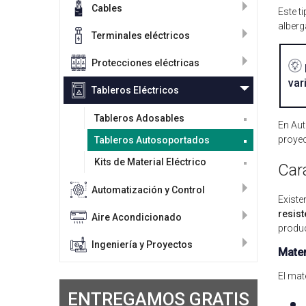
Cables
Este t
alberg
Terminales eléctricos
Protecciones eléctricas
var
Tableros Eléctricos
Tableros Adosables
En Aut
proyec
Tableros Autosoportados
Kits de Material Eléctrico
Car
Automatización y Control
Existe
resist
Aire Acondicionado
produ
Ingeniería y Proyectos
Mater
El mat
ENTREGAMOS GRATIS