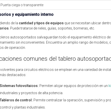
Puerta ciega o transparente
orios y equipamiento interno
diendo de la
cantidad y tipos de equipos
que se necesitan ubicar dentr
orios
. Puede tratarse de rieles, guías, soportes, borneras, etc.
bleros autosoportados salvaguardan todo el equipamiento eléctrico de 
namiento sin inconvenientes. Encuentra un amplio rango de modelos,
os de operación.
icaciones comunes del tablero autosoporta
volventes para circuitos eléctricos se emplean en una variedad de inst
más destacados:
Sistemas fotovoltaicos:
Permiten alojar equipos de protección en un
k
industriales y proyectos de alta potencia.
Tableros de control:
Permite centralizar la operación, supervisión y pro
control y plantas industriales.