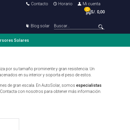
Contacto
Horario
Mi cuenta
0
S/. 0,00
Blog solar
ersores Solares
iza por su tamaño prominente y gran resistencia. Un
cenados en su interior y soporta el peso de estos.
ones de gran escala. En AutoSolar, somos
especialistas
 Contacta con nosotros para obtener más información.