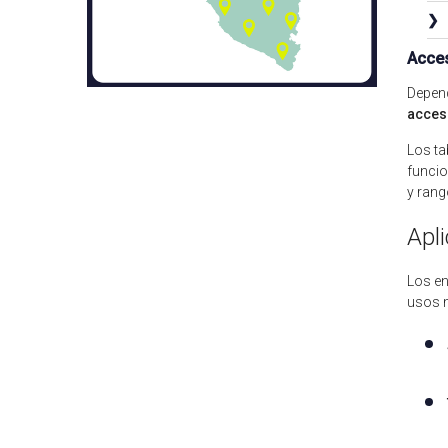
❯
Acces
Depen
acces
Los ta
funcio
y rang
Apl
Los en
usos 