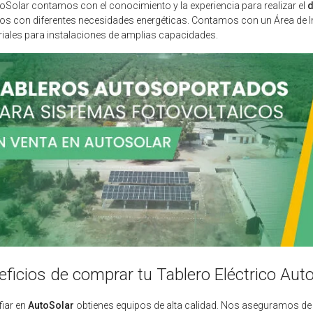
oSolar contamos con el conocimiento y la experiencia para realizar el
d
os con diferentes necesidades energéticas. Contamos con un Área de I
riales para instalaciones de amplias capacidades.
eficios de comprar tu Tablero Eléctrico Au
fiar en
AutoSolar
obtienes equipos de alta calidad. Nos aseguramos de