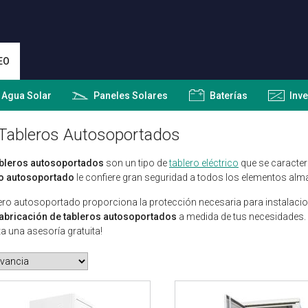
EO
 Agua Solar
Paneles Solares
Baterías
Inv
Tableros Autosoportados
ableros autosoportados
son un tipo de
tablero eléctrico
que se caracter
ro autosoportado
le confiere gran seguridad a todos los elementos alma
lero autosoportado proporciona la protección necesaria para instalaci
fabricación de tableros autosoportados
a medida de tus necesidades.
ita una asesoría gratuita!