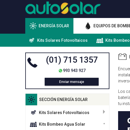
ENERGÍA SOLAR
EQUIPOS DE BOMB
Kits Solares Fotovoltaicos
Kits Bombeo
(01) 715 1357
Encuen
993 943 927
instal
invers
Enviar mensaje
Los ca
baterí
SECCIÓN ENERGÍA SOLAR
tu ins
Kits Solares Fotovoltaicos
Kits Bombeo Agua Solar