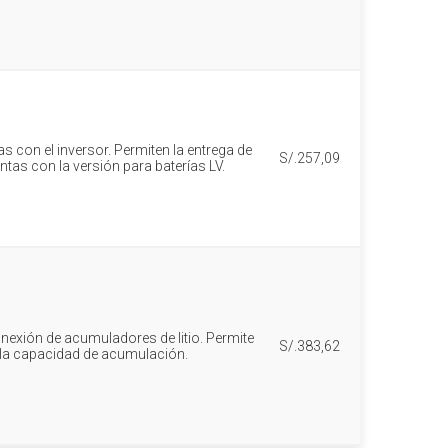
s con el inversor. Permiten la entrega de
S/.257,09
as con la versión para baterías LV.
onexión de acumuladores de litio. Permite
S/.383,62
 la capacidad de acumulación.