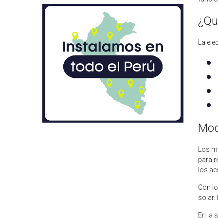
¿Qu
La ele
Mod
Los me
para r
los ac
Con lo
solar.
En la 