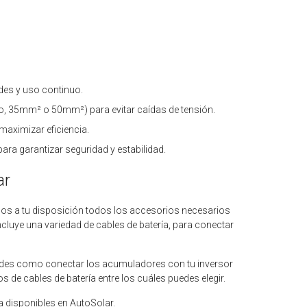
des y uso continuo.
lo, 35mm² o 50mm²) para evitar caídas de tensión.
aximizar eficiencia.
ra garantizar seguridad y estabilidad.
ar
mos a tu disposición todos los accesorios necesarios
ncluye una variedad de cables de batería, para conectar
idades como conectar los acumuladores con tu inversor
s de cables de batería entre los cuáles puedes elegir.
a disponibles en AutoSolar.