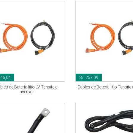
246,04
S/. 257,09
bles de Batería litio LV Tensite a
Cables de Batería litio Tensite
Inversor