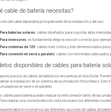
é cable de batería necesitas?
cción del cable dependerá principalmente de la instalación y del uso:
Para baterías solares:
cables diseñados para soportar altas intensida
Para inversores:
es fundamental elegir la sección correcta (por ejemp
Para sistemas de 12V:
cables más cortos y bien dimensionados para m
Para conexión en serie o paralelo:
cables con terminales adecuados pa
elos disponibles de cables para batería sol
jores precios de cables de batería los encuentras en AutoSolar. Pone
ealizar la instalación de un sistema de acumulación fotovoltaico. Esto i
umuladores en serie o en paralelo.
s cables para batería puedes realizar la interconexión tanto de las un
 Para realizar una correcta elección será necesario los diferentes modelo
siguiente tabla te mostramos las diferentes opciones de cables de baterí