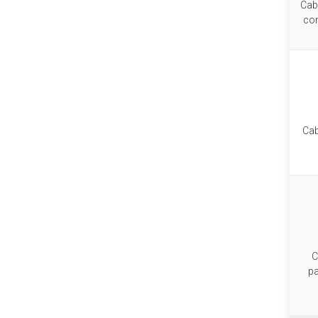
Cab
con
Cab
C
pa