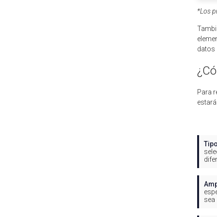
*Los p
Tambié
elemen
datos 
¿Có
Para r
estará
Tip
sele
dife
Amp
espe
sea 