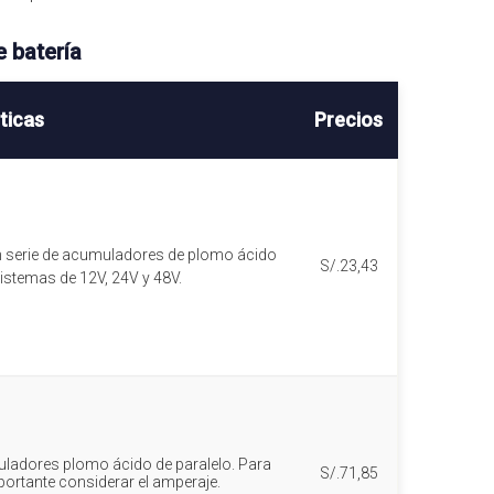
 batería
ticas
Precios
en serie de acumuladores de plomo ácido
S/.23,43
stemas de 12V, 24V y 48V.
uladores plomo ácido de paralelo. Para
S/.71,85
portante considerar el amperaje.