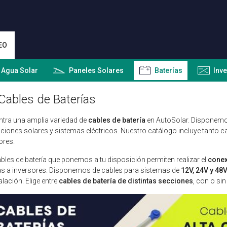
EO
 Agua Solar
Paneles Solares
Baterías
Inv
Cables de Baterías
tra una amplia variedad de
cables de batería
en AutoSolar. Disponemos
aciones solares y sistemas eléctricos. Nuestro catálogo incluye tanto 
ores.
bles de batería que ponemos a tu disposición permiten realizar el
conex
as a inversores. Disponemos de cables para sistemas de
12V, 24V y 48
talación.
Elige entre
cables de batería de distintas secciones
, con o sin