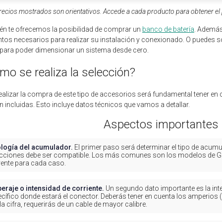
recios mostrados son orientativos. Accede a cada producto para obtener el p
n te ofrecemos la posibilidad de comprar un
banco de batería
. Además
tos necesarios para realizar su instalación y conexionado. O puedes s
para poder dimensionar un sistema desde cero.
mo se realiza la selección?
ealizar la compra de este tipo de accesorios será fundamental tener en 
n incluidas. Esto incluye datos técnicos que vamos a detallar.
Aspectos importantes 
ología del acumulador.
El primer paso será determinar el tipo de acumu
cciones debe ser compatible. Los más comunes son los modelos de GEL, 
rente para cada caso.
eraje o intensidad de corriente.
Un segundo dato importante es la inte
cífico donde estará el conector. Deberás tener en cuenta los amperios
la cifra, requerirás de un cable de mayor calibre.