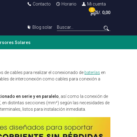
Contacto
Horario
Mi cuenta
0
S/. 0,00
Blog solar
ersores Solares
 de cables para realizar el conexionado de
baterías
en
cables de interconexión como cables para conexión a
ionado en serie y en paralelo
, así como la conexión de
V
, en distintas secciones (mm²) según las necesidades de
 terminales, listos para instalación inmediata.