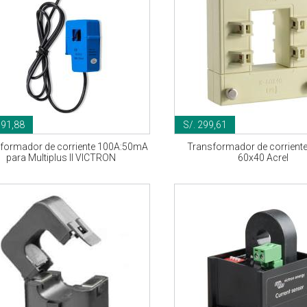
191,88
S/. 299,61
formador de corriente 100A:50mA
Transformador de corrient
para Multiplus II VICTRON
60x40 Acrel