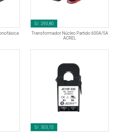
S/. 293,80
Monofásica
Transformador Núcleo Partido 600A/5A
ACREL
S/. 303,15