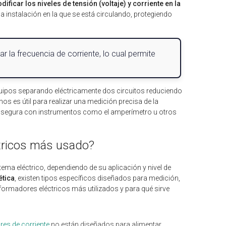
ificar los niveles de tensión (voltaje) y corriente en la
la instalación en la que se está circulando, protegiendo
ar la frecuencia de corriente, lo cual permite
uipos separando eléctricamente dos circuitos reduciendo
s es útil para realizar una medición precisa de la
ás segura con instrumentos como el amperímetro u otros
ctricos más usado?
ema eléctrico, dependiendo de su aplicación y nivel de
ética
, existen tipos específicos diseñados para medición,
formadores eléctricos más utilizados y para qué sirve
es de corriente
no están diseñados para alimentar