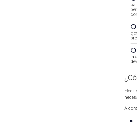
car
per
cor
❍
eje
pro
❍
la 
dev
¿Có
Elegir
necesa
A cont