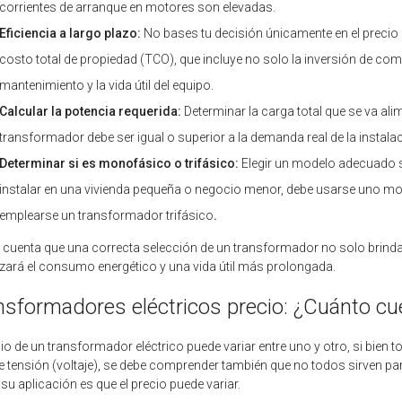
corrientes de arranque en motores son elevadas.
Eficiencia a largo plazo:
No bases tu decisión únicamente en el precio i
costo total de propiedad (TCO), que incluye no solo la inversión de co
mantenimiento y la vida útil del equipo.
Calcular la potencia requerida:
Determinar la carga total que se va ali
transformador debe ser igual o superior a la demanda real de la instala
Determinar si es monofásico o trifásico:
Elegir un modelo adecuado s
instalar en una vivienda pequeña o negocio menor, debe usarse uno mon
emplearse un transformador trifásico
.
 cuenta que una correcta selección de un transformador no solo brind
zará el consumo energético y una vida útil más prolongada.
nsformadores eléctricos precio: ¿Cuánto cu
cio de un transformador eléctrico puede variar entre uno y otro, si bie
de tensión (voltaje), se debe comprender también que no todos sirven 
su aplicación es que el precio puede variar.