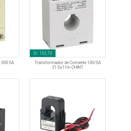
S/. 152,70
e 300:5A
Transformador de Corriente 100/5A
31.5x11m CHINT