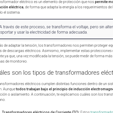
nsformador eléctrico es un elemento de protección que nos
permite mod
ación eléctrica
, de forma que adapta la energía a los requerimientos de 
do el sistema.
A través de este proceso, se transforma el voltaje, pero sin alter
nsportar y usar la electricidad de forma adecuada.
 de adaptar la tensión, los transformadores nos permiten proteger eq
s de descargas eléctricos. Asimismo, implementar estas protecciones no
nte ya que, una vez modificada la tensión, se puede medir de forma m
as de monitoreo.
áles son los tipos de transformadores elé
ansformadores eléctricos cumplen distintas funciones dentro de un sist
ón. Aunque
todos trabajan bajo el principio de inducción electromagn
ción o aislamiento. A continuación, te explicamos cuáles son los trans
uno.
Transformadores eléctricos de Corriente (TC):
Estos
transformador