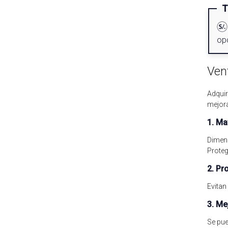
T
opc
Ven
Adquir
mejora
1. Ma
Dimens
Proteg
2. Pr
Evitan
3. Me
Se pue