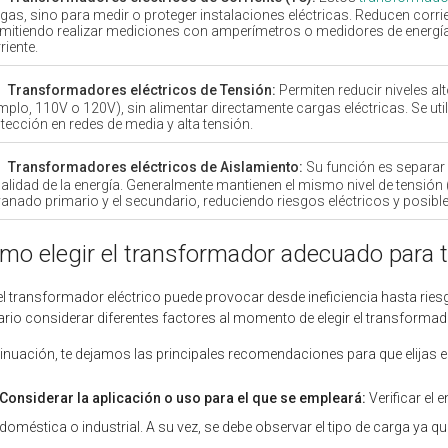
gas, sino para medir o proteger instalaciones eléctricas. Reducen corr
mitiendo realizar mediciones con amperímetros o medidores de energía s
riente.
Transformadores eléctricos de Tensión:
Permiten reducir niveles al
mplo, 110V o 120V), sin alimentar directamente cargas eléctricas. Se ut
tección en redes de media y alta tensión.
Transformadores eléctricos de Aislamiento:
Su función es separar 
calidad de la energía. Generalmente mantienen el mismo nivel de tensión (r
anado primario y el secundario, reduciendo riesgos eléctricos y posible
mo elegir el transformador adecuado para t
 el transformador eléctrico puede provocar desde ineficiencia hasta rie
rio considerar diferentes factores al momento de elegir el transform
inuación, te dejamos las principales recomendaciones para que elijas e
Considerar la aplicación o uso para el que se empleará:
Verificar el
doméstica o industrial. A su vez, se debe observar el tipo de carga ya q