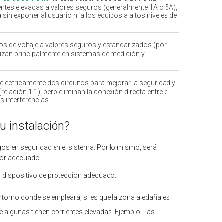
ientes elevadas a valores seguros (generalmente 1A o 5A),
in exponer al usuario ni a los equipos a altos niveles de
tos de voltaje a valores seguros y estandarizados (por
ilizan principalmente en sistemas de medición y
eléctricamente dos circuitos para mejorar la seguridad y
elación 1:1), pero eliminan la conexión directa entre el
s interferencias.
u instalación?
sgos en seguridad en el sistema. Por lo mismo, será
ador adecuado.
l dispositivo de protección adecuado.
 entorno donde se empleará, si es que la zona aledaña es
ue algunas tienen corrientes elevadas. Ejemplo: Las