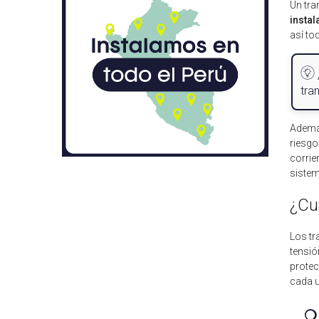
Un tra
instal
así to
tra
Además
riesgo
corrie
sistem
¿Cu
Los tr
tensi
protec
cada 
❍