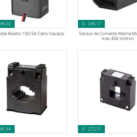
185,02
S/. 245,17
idal Abierto 100/5A Carlo Gavazzi
Sensor de Corriente Alterna 
máx 40A Victron
181,54
S/. 272,31