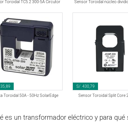
r Toroidal TC5.2 300-5A Circutor
Sensor Toroidal núcleo divid
335,89
S/. 430,79
za Toroidal 50A - 50Hz SolarEdge
Sensor Toroidal Split Core
é es un transformador eléctrico y para qué 