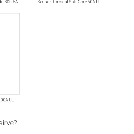
ido 300-5A
Sensor Toroidal Split Core 50A UL
 200A UL
sirve?