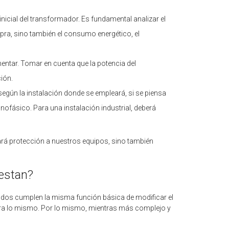
nicial del transformador. Es fundamental analizar el
mpra, sino también el consumo energético, el
mentar. Tomar en cuenta que la potencia del
ción.
egún la instalación donde se empleará, si se piensa
ofásico. Para una instalación industrial, deberá
ará protección a nuestros equipos, sino también
estan?
n todos cumplen la misma función básica de modificar el
para lo mismo. Por lo mismo, mientras más complejo y