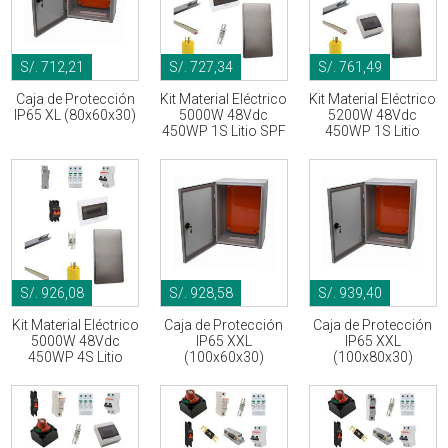
S/. 712,21
S/. 727,34
S/. 761,49
Caja de Protección
Kit Material Eléctrico
Kit Material Eléctrico
IP65 XL (80x60x30)
5000W 48Vdc
5200W 48Vdc
450WP 1S Litio SPF
450WP 1S Litio
S/. 926,08
S/. 928,58
S/. 939,40
Kit Material Eléctrico
Caja de Protección
Caja de Protección
5000W 48Vdc
IP65 XXL
IP65 XXL
450WP 4S Litio
(100x60x30)
(100x80x30)