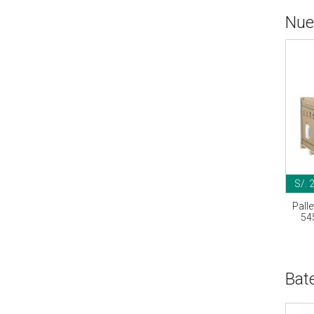
Nue
S/. 
Pall
54
Bat