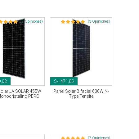
(2 Opiniones)
(3 Opiniones)
9,02
S/. 471,85
Solar JA SOLAR 455W
Panel Solar Bifacial 630W N-
onocristalino PERC
Type Tensite
(7 Opiniones)