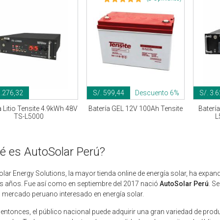
7.276,32
S/. 599,44
Descuento 6%
S/. 3.
a Litio Tensite 4.9kWh 48V
Batería GEL 12V 100Ah Tensite
Baterí
TS-L5000
L
é es AutoSolar Perú?
lar Energy Solutions, la mayor tienda online de energía solar, ha expan
s años. Fue así como en septiembre del 2017 nació
AutoSolar Perú
. S
l mercado peruano interesado en energía solar.
entonces, el público nacional puede adquirir una gran variedad de pro