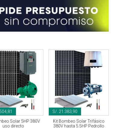
.504,81
S/. 21.383,90
mbeo Solar 5HP 380V
Kit Bombeo Solar Trifásico
uso directo
380V hasta 5.5HP Pedrollo