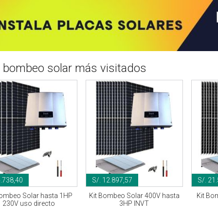
s bombeo solar más visitados
4.738,40
S/. 12.897,57
S/. 21
Bombeo Solar hasta 1HP
Kit Bombeo Solar 400V hasta
Kit Bo
230V uso directo
3HP INVT