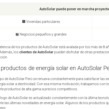
AutoSolar puede poner en marcha proyectos
🏢 Viviendas particulares
🏪 Negocios pequeños y grandes
elencia de los productos de AutoSolar está avalada por los más de 8 año
 Además, los
clientes de AutoSolar
pueden disfrutar de otras prestacio
ación.
 productos de energía solar en AutoSolar P
ipo de AutoSolar Perú se renueva constantemente para satisfacer las e
rgía solar a electricidad. Con esa misma motivación, trabajamos con l
rle productos de alta gama a precios competitivos.
álogo de AutoSolar es actualizado constantemente con la última tecnologí
rle las últimas novedades en energía solar. Algunos de los productos q
ntes: