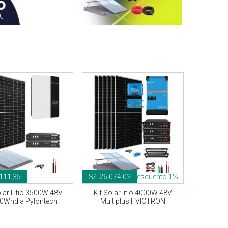
.111,35
S/. 26.074,02
Descuento 1%
olar Litio 3500W 48V
Kit Solar litio 4000W 48V
0Whdia Pylontech
Multiplus II VICTRON