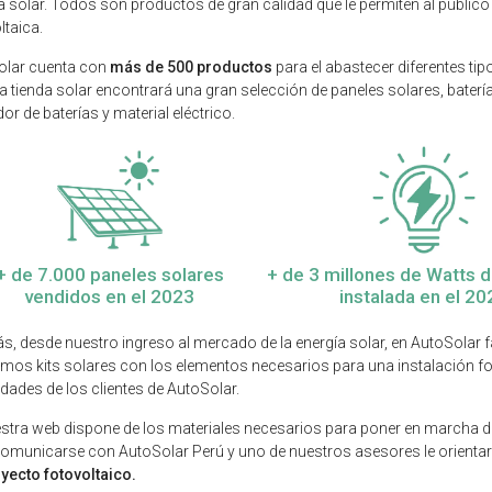
a solar. Todos son productos de gran calidad que le permiten al público 
ltaica.
olar cuenta con
más de 500 productos
para el abastecer diferentes tip
a tienda solar encontrará una gran selección de paneles solares, bater
or de baterías y material eléctrico.
+ de 7.000 paneles solares
+ de 3 millones de Watts 
vendidos en el 2023
instalada en el 20
, desde nuestro ingreso al mercado de la energía solar, en AutoSolar f
mos kits solares con los elementos necesarios para una instalación f
dades de los clientes de AutoSolar.
stra web dispone de los materiales necesarios para poner en marcha dif
omunicarse con AutoSolar Perú y uno de nuestros asesores le orienta
yecto fotovoltaico.