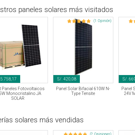
stros paneles solares más visitados
(1 Opinión)
25.758,17
S/. 420,08
S/. 66
et Paneles Fotovoltaicos
Panel Solar Bifacial 610W N-
Panel 
5W Monocristalino JA
Type Tensite
24V M
SOLAR
erías solares más vendidas
(2 Opiniones)