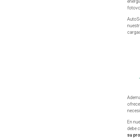
energí
fotovo
AutoS
nuestr
cargad
Además
ofrece
necesi
En nue
debe c
su pro