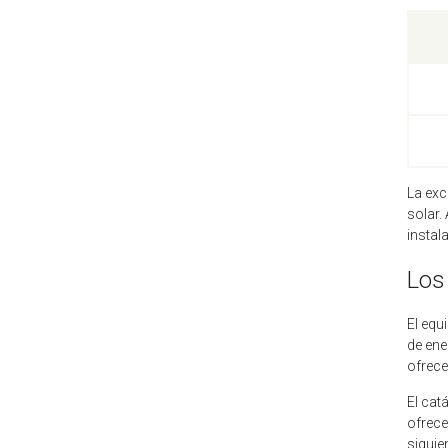
La exc
solar.
instal
Los
El equ
de ene
ofrece
El cat
ofrece
siguie