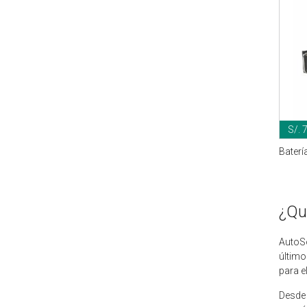
S/. 
Baterí
¿Qu
AutoSo
último
para e
Desde 