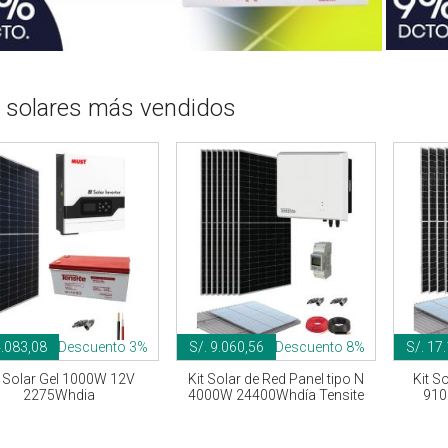
s solares más vendidos
4.083,08
Descuento 3%
S/. 9.060,56
Descuento 8%
S/. 17
t Solar Gel 1000W 12V
Kit Solar de Red Panel tipo N
Kit S
2275Whdia
4000W 24400Whdía Tensite
910