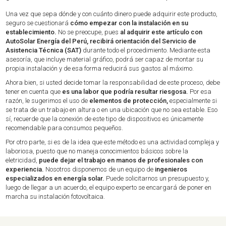
Una vez que sepa dónde y con cuánto dinero puede adquirir este producto,
seguro se cuestionará
cómo empezar con la instalación en su
establecimiento.
No se preocupe, pues
al adquirir este artículo con
AutoSolar Energía del Perú, recibirá orientación del Servicio de
Asistencia Técnica (SAT)
durante todo el procedimiento. Mediante esta
asesoría, que incluye material gráfico, podrá ser capaz de montar su
propia instalación y de esa forma reducirá sus gastos al máximo.
Ahora bien, si usted decide tomar la responsabilidad de este proceso, debe
tener en cuenta que
es una labor que podría resultar riesgosa.
Por esa
razón, le sugerimos el uso de
elementos de protección,
especialmente si
se trata de un trabajo en altura o en una ubicación que no sea estable. Eso
sí, recuerde que la conexión de este tipo de dispositivos es únicamente
recomendable para consumos pequeños.
Por otro parte, si es de la idea que este método es una actividad compleja y
laboriosa, puesto que no maneja conocimientos básicos sobre la
eletricidad,
puede dejar el trabajo en manos de profesionales con
experiencia.
Nosotros disponemos de un equipo de
ingenieros
especializados en energía solar.
Puede solicitarnos un presupuesto y,
luego de llegar a un acuerdo, el equipo experto se encargará de poner en
marcha su instalación fotovoltaica.