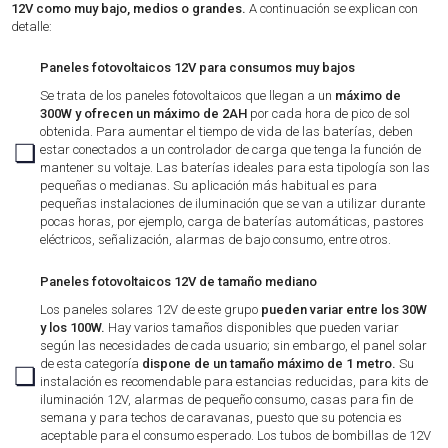
12V como muy bajo, medios o grandes.
A continuación se explican con
detalle:
Paneles fotovoltaicos 12V para consumos muy bajos
Se trata de los paneles fotovoltaicos que llegan a un
máximo de
300W y ofrecen un máximo de 2AH
por cada hora de pico de sol
obtenida. Para aumentar el tiempo de vida de las baterías, deben
❏
estar conectados a un controlador de carga que tenga la función de
mantener su voltaje. Las baterías ideales para esta tipología son las
pequeñas o medianas. Su aplicación más habitual es para
pequeñas instalaciones de iluminación que se van a utilizar durante
pocas horas, por ejemplo, carga de baterías automáticas, pastores
eléctricos, señalización, alarmas de bajo consumo, entre otros.
Paneles fotovoltaicos 12V de tamaño mediano
Los paneles solares 12V de este grupo
pueden variar entre los 30W
y los 100W.
Hay varios tamaños disponibles que pueden variar
según las necesidades de cada usuario; sin embargo, el panel solar
de esta categoría
dispone de un tamaño máximo de 1 metro.
Su
❏
instalación es recomendable para estancias reducidas, para kits de
iluminación 12V, alarmas de pequeño consumo, casas para fin de
semana y para techos de caravanas, puesto que su potencia es
aceptable para el consumo esperado. Los tubos de bombillas de 12V