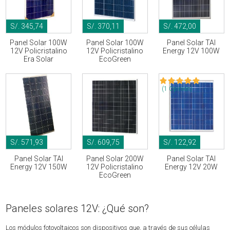
S/. 345,74
S/. 370,11
S/. 472,00
Panel Solar 100W
Panel Solar 100W
Panel Solar TAI
12V Policristalino
12V Policristalino
Energy 12V 100W
Era Solar
EcoGreen
(1 Opinión)
S/. 571,93
S/. 609,75
S/. 122,92
Panel Solar TAI
Panel Solar 200W
Panel Solar TAI
Energy 12V 150W
12V Policristalino
Energy 12V 20W
EcoGreen
Paneles solares 12V: ¿Qué son?
Los módulos fotovoltaicos son dispositivos que, a través de sus células