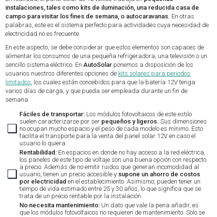
instalaciones, tales como kits de iluminación, una reducida casa de
campo para visitar los fines de semana, o autocaravanas.
En otras
palabras, este es el sistema perfecto para actividades cuya necesidad de
electricidad no es frecuente.
En este aspecto, se debe considerar que estos elementos son capaces de
alimentar los consumos de una pequeña refrigeradora, una televisión o un
sencillo sistema eléctrico. En
AutoSolar
ponemos a disposición de los
usuarios nuestros diferentes opciones de
kits solares para periodos
limitados
, los cuales están concebidos para que la batería 12V tenga
varios días de carga, y que pueda ser empleada durante un fin de
semana.
Fáciles de transportar:
Los módulos fotovoltaicos de este estilo
suelen caracterizarse por ser
pequeños y ligeros.
Sus dimensiones
❏
no ocupan mucho espacio y el peso de cada modelo es mínimo. Esto
facilita el transporte para la venta del panel solar 12V en caso el
usuario lo quiera.
Rentabilidad:
En espacios en donde no hay acceso a la red eléctrica,
los paneles de este tipo de voltaje son una buena opción con respecto
a precio. Además de no emitir ruidos que generan incomodidad al
❏
usuario, tienen un precio accesible y
supone un ahorro de costos
por electricidad
en el establecimiento. Asimismo, pueden tener un
tiempo de vida estimado entre 25 y 30 años, lo que significa que se
trata de un precio rentable por la instalación.
No necesita mantenimiento:
Un dato que vale la pena añadir, es
que los módulos fotovoltaicos no requieren de mantenimiento. Solo se