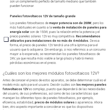
son un complemento perfecto de tamaño mediano que también
pueden funcionar.
Paneles fotovoltaicos 12V de tamaño grande
Los paneles fotovoltaicos de
mayor potencia son de 200W
, pero los
más habituales en cuanto a la
venta de instalación de paneles para
energía solar
son de 150W, pues la relación entre la potencia y el
precio paneles solares 12V es muy competitiva.
Recomendamos
❏
utilizarlos para instalaciones de no más de 4 módulos.
De esa
forma, el precio de paneles 12V tendrá una cifra óptima para el
usuario que lo adquiera. Sin embargo, si nos referimos a un consumo
mayor a lo esperado, se recomiendan los paneles fotovoltaicos de
24V, ya que resulta más viable a largo plazo y habrá menos
pérdidas económicas en el precio.
¿Cuáles son los mejores módulos fotovoltaicos 12V?
Antes de conocer el precio de estos aparatos, se debe determinar cuál es el
modelo más apto para el usuario. Decidir cuáles son
los mejores paneles
fotovoltaicos 12V
es complejo, puesto que dependerá de las necesidades
del usuario, de sus preferencias, así como de las características que
manejan los diferentes tipos de paneles fotovoltaicos, por ejemplo,
eficiencia, estabilidad,
precio de módulos solares
o apariencia. Ahora
bien, otro aspecto importante a considerar es que los dispositivos