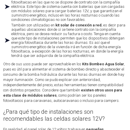
fotovoltaicas en las que no se dispone de contrato con la compañía
➤
eléctrica. Este tipo de sistema cuenta con baterías que son cargadas
con módulos solares para cargar baterías 12V, y que garantizan el
suministro energético, incluso en las horas nocturnas o cuando las
condiciones climatológicas no son favorables.
También son utilizadas en
kit solar de conexión a red
, es decir para
aquellas ubicaciones donde sí se tiene contrato con la compañía
eléctrica, pero se desea reducir su factura o costo. Tenga en cuenta
➤
que este tipo de instalaciones permiten que los dispositivos obtengan
energía fotovoltaica durante las horas diurnas. Es así que el
suministro energético de la vivienda irá en función de dicha energía
fotovoltaica, a excepción de las horas nocturnas, en donde la energía
tendrá que ser adquirida de la compañía eléctrica.
Otro de sus usos puede ser aprovechable en los
Kits Bombeo Agua Solar
,
pues es útil para alimentar el sistema de bombeo directo y abasteceder el
consumo de la bomba hidráulica durante las horas diurnas en donde hay
mayor iluminación. Como se pudo explicar con anterioridad,
independientemente del precio, estas herramientas tienen compatibilidad
con distintos proyectos. Considere que también
existen otros usos para
esta clase de módulos solares
, como podrían ser los paneles
fotovoltaicos para caravanas, autocaravanas o incluso para campers.
¿Para qué tipo de instalaciones son
recomendables las celdas solares 12V?
En realidad, el panel solar de 12 voltios trabaja en
pequeñas