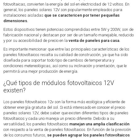
fotovoltaicas, convierten la energía del sol en electricidad de 12 voltios. En
general,
los
paneles solares 12V son popularmente empleados para
instalaciones aisladas
que se caractericen por tener pequeñas
dimensiones.
Estos dispositivos tienen potencias comprendidas entre 5W y 200W, son de
fabricación nacional y destacan por ser de un tamaño manejable, reducido
y por su accesibilidad de precio en la
venta de paneles para casa.
Es importante mencionar que entre las principales características de los
paneles fotovoltaicos resalta su calidad de construcción, ya que ha sido
diseñada para soportar todo tipo de cambios de temperatura y
condiciones metereológicas, así como su inclinación y orientación, que le
permitirá una mejor producción de energía.
¿Qué tipos de módulos fotovoltaicos 12V
existen?
Los paneles fotovoltaicos 12v son la forma más ecológica y eficiente de
obtener energía gratuita del sol. Si está interesado en conocer el precio
paneles solares 12V, debe saber que existen diferentes tipos de paneles
fotovoltaicos y cada uno maneja un precio diferente. Debido a su
versatilidad, los paneles fotovoltaicos
manejan una amplia clasificación
con respecto a la venta de paneles fotovoltaicos. En función de la previsión
de los consumos futuros,
se pueden agrupar los paneles fotovoltaicos