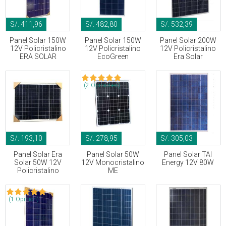
S/. 411,96
S/. 482,80
S/. 532,39
Panel Solar 150W
Panel Solar 150W
Panel Solar 200W
12V Policristalino
12V Policristalino
12V Policristalino
ERA SOLAR
EcoGreen
Era Solar
(2 Opiniones)
S/. 193,10
S/. 278,95
S/. 305,03
Panel Solar Era
Panel Solar 50W
Panel Solar TAI
Solar 50W 12V
12V Monocristalino
Energy 12V 80W
Policristalino
ME
(1 Opinión)