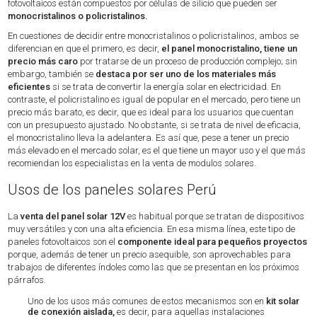
fotovoltaicos están compuestos por células de silicio que pueden ser
monocristalinos o policristalinos.
En cuestiones de decidir entre monocristalinos o policristalinos, ambos se
diferencian en que el primero, es decir,
el panel monocristalino, tiene un
precio más caro
por tratarse de un proceso de producción complejo; sin
embargo, también se
destaca por ser uno de los materiales más
eficientes
si se trata de convertir la energía solar en electricidad. En
contraste, el policristalino es igual de popular en el mercado, pero tiene un
precio más barato, es decir, que es ideal para los usuarios que cuentan
con un presupuesto ajustado. No obstante, si se trata de nivel de eficacia,
el monocristalino lleva la adelantera. Es así que, pese a tener un precio
más elevado en el mercado solar, es el que tiene un mayor uso y el que más
recomiendan los especialistas en la venta de modulos solares.
Usos de los paneles solares Perú
La
venta del panel solar 12V
es habitual porque se tratan de dispositivos
muy versátiles y con una alta eficiencia. En esa misma línea, este tipo de
paneles fotovoltaicos son el
componente ideal para pequeños proyectos
porque, además de tener un precio asequible, son aprovechables para
trabajos de diferentes índoles como las que se presentan en los próximos
párrafos.
Uno de los usos más comunes de estos mecanismos son en
kit solar
de conexión aislada,
es decir, para aquellas instalaciones