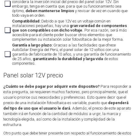
❏
considera la inversión inicial del precio del panel solar 12V. Sin
embargo, tenga en cuenta que, para que su funcionamiento sea
óptimo,
deben mantenerse limpios
y revisar de vez en cuando que
todo vaya en orden.
Compatibilidad:
Debido a que 12V es un voltaje común en
instalaciones pequeñas, hay una
gran variedad de componentes
❏
que son compatibles con dicho voltaje.
Por esa razón, será más
accesible para el cliente poder buscar otros elementos que
complementen su instalación solar fotovoltaica de la mejor forma.
Garantía a largo plazo:
Gracias a las facilidades que ofrece
AutoSolar Energía del Perú, el panel solar de 12 voltios con una
❏
garantía de fabricante de 10 años, y una garantía de funcionamiento
de 25 años,
garantizando la durabilidad y larga vida
de estos
componentes.
Panel solar 12V precio
¿Cuánto se debe pagar por adquirir este dispositivo?
Para responder a
esta pregunta, se requieren muchos factores, pero principalmente, que el
usuario priorice sus necesidades y preferencias. Esto quiere decir que el
precio de una instalación fotovoltaica es variable, puesto que
dependerá
del tipo de uso que el usuario le dará.
Además, el precio de este aparato
también irá en función de la cantidad de módulos a urgir, la marca y
tecnología elegida, así como de la instalación y complejidad de la
estructura.
Otro punto que debe tener presente con respecto al funcionamiento de estos