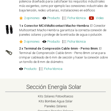
potencia diseñado para satisfacer los requisitos industriales
más exigentes, como por ejemplo las conexiones industriales de
baja tensión, redes urbanas, instalaciones en edificios
2 opiniones
·
Producto
·
Ficha técnica
·
Video
1 x Conector MC4 Multicontact Macho-Hembra:
El Conector
Multicontact Macho-Hembra garantiza la correcta conexión de
paneles solares y protege de la entrada de agua o polución.
3 opiniones
·
Producto
·
Ficha técnica
2 x Terminal de Compresión Cable 6mm - Perno 8mm:
El
Terminal de Comprensión Cable 6mm - Perno 8mm sirve para
crimpar cableado de 6 mm de sección y hacer la conexión sobre
un tornillo de 8 mm de diámetro.
Producto
·
Ficha técnica
Sección Energía Solar
Kits Solares Fotovoltaicos
Kits Bombeo Agua Solar
Paneles Solares