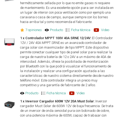
herméticamente sellada por lo que no emite gases ni requiere
de manteimiento. Es una excelente opción para ser instalada en
un lugar de interior con poca ventilación como por ejemplo una
caravana o casa de campo, aunque siempre con los bornes
hacia arriba tal y como recomienda el fabricante.
7 opiniones
·
Producto
·
Ficha técnica
·
Video
1 x Controlador MPPT 100V 40A SRNE 12/24V:
El Controlador
12V / 24V 40A MPPT SRNE es un avanzado controlador de
carga solar con maximizador de tipo MPPT. Este dispositivo
permite conectar cualquier tipo de panel solar para realizar la
carga de nuestra batería de 12 o 24V a un máximo de 40A de
intensidad. Además, ofrece la posibiliada de monitorización
por Bluetooth con la que podrá visualizar el funcionamiento de
la instalación y realizar una configuración ajustada a las
características de nuestro sistema directamente desde nuestro
teléfono móvil. Este controlador integra un precio muy
competitivo y una garantía de fabricante de 2 años.
Producto
·
Ficha técnica
·
Video
1 x Inversor Cargador 600W 12V 20A Must Solar:
Inversor
cargador Must Solar de 600W 12V de baja frecuencia. Se trata
de un inversor de onda senoidal pura con bobinado de cobre,
con una potencia máxima de 600W, capaz de trabajar con