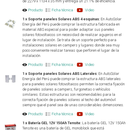
de 2279 x 1134 x 35 mm y entrega un 21.1% de eficiencia.
Producto
·
Ficha técnica
·
Video
1 x Soporte paneles Solares ABS 4 esquinas:
En AutoSolar
Energía del Perú puede comprar la estructura fabricada en
material ABS especial para poder adaptar sus paneles
solares fotovoltaicos sin necesidad de realizar agujeros en el
lugar de instalación. Se trata de un soporte perfecto para
instalaciones solares en campers y lugares donde sea muy
poco conveniente realizar tareas que perforen el lugar de la
instalación.
Producto
·
Ficha técnica
·
Video
1 x Soporte paneles Solares ABS Laterales:
En AutoSolar
Energía del Perú puede comprar la estructura ABS laterales
para paneles solares fotovoltaicos permiten la correcta fijación
de paneles solares a campers, furgonetas o vehículos
similares. Estas estructuras son recomendables para la
correcta fijación de paneles solares al techo del automóvil
siempre que el panel sea de unas considerables dimensiones.
Producto
·
Ficha técnica
·
Video
1 x Batería GEL 12V 150Ah Tensite:
La batería GEL 12V 150Ah
Tensite es una batería de GEL monoblock que está