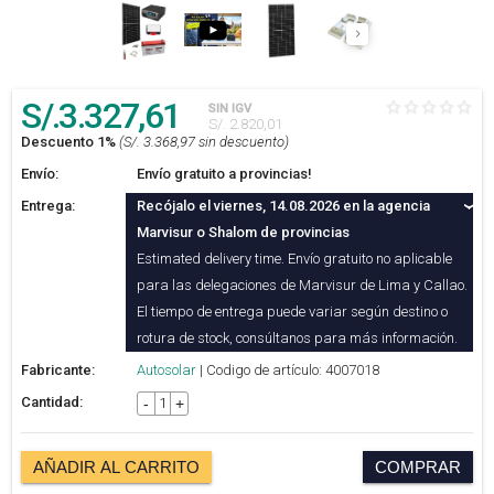
S/.
3.327
,61
SIN IGV
S/. 2.820,01
Descuento 1%
(S/. 3.368,97 sin descuento)
Envío:
Envío gratuito a provincias!
Entrega:
Recójalo el viernes, 14.08.2026 en la agencia
Marvisur o Shalom de provincias
Estimated delivery time. Envío gratuito no aplicable
para las delegaciones de Marvisur de Lima y Callao.
El tiempo de entrega puede variar según destino o
rotura de stock, consúltanos para más información.
Fabricante:
Autosolar
| Codigo de artículo: 4007018
Cantidad:
-
+
AÑADIR AL CARRITO
COMPRAR