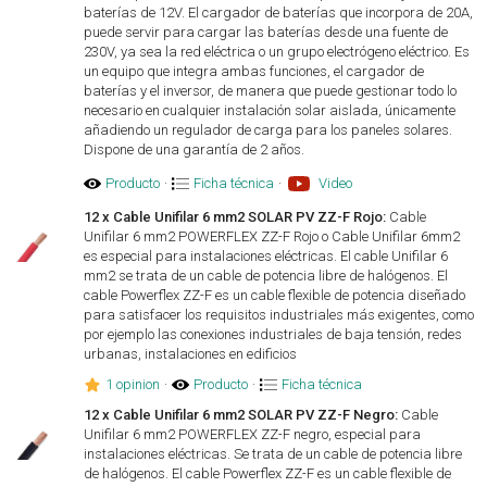
baterías de 12V. El cargador de baterías que incorpora de 20A,
puede servir para cargar las baterías desde una fuente de
230V, ya sea la red eléctrica o un grupo electrógeno eléctrico. Es
un equipo que integra ambas funciones, el cargador de
baterías y el inversor, de manera que puede gestionar todo lo
necesario en cualquier instalación solar aislada, únicamente
añadiendo un regulador de carga para los paneles solares.
Dispone de una garantía de 2 años.
Producto
·
Ficha técnica
·
Video
12 x Cable Unifilar 6 mm2 SOLAR PV ZZ-F Rojo:
Cable
Unifilar 6 mm2 POWERFLEX ZZ-F Rojo o Cable Unifilar 6mm2
es especial para instalaciones eléctricas. El cable Unifilar 6
mm2 se trata de un cable de potencia libre de halógenos. El
cable Powerflex ZZ-F es un cable flexible de potencia diseñado
para satisfacer los requisitos industriales más exigentes, como
por ejemplo las conexiones industriales de baja tensión, redes
urbanas, instalaciones en edificios
1 opinion
·
Producto
·
Ficha técnica
12 x Cable Unifilar 6 mm2 SOLAR PV ZZ-F Negro:
Cable
Unifilar 6 mm2 POWERFLEX ZZ-F negro, especial para
instalaciones eléctricas. Se trata de un cable de potencia libre
de halógenos. El cable Powerflex ZZ-F es un cable flexible de