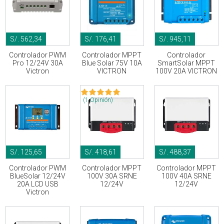
S/. 562,34
S/. 176,41
S/. 945,11
Controlador PWM
Controlador MPPT
Controlador
Pro 12/24V 30A
Blue Solar 75V 10A
SmartSolar MPPT
Victron
VICTRON
100V 20A VICTRON
(1 Opinión)
S/. 125,65
S/. 418,61
S/. 488,37
Controlador PWM
Controlador MPPT
Controlador MPPT
BlueSolar 12/24V
100V 30A SRNE
100V 40A SRNE
20A LCD USB
12/24V
12/24V
Victron