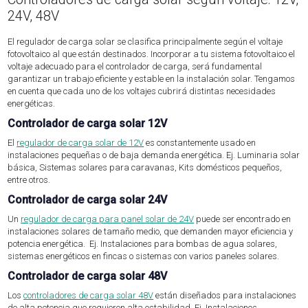
24V, 48V
El regulador de carga solar se clasifica principalmente según el voltaje
fotovoltaico al que están destinados. Incorporar a tu sistema fotovoltaico el
voltaje adecuado para el controlador de carga, será fundamental
garantizar un trabajo eficiente y estable en la instalación solar. Tengamos
en cuenta que cada uno de los voltajes cubrirá distintas necesidades
energéticas.
Controlador de carga solar 12V
El
regulador de carga solar de 12V
es constantemente usado en
instalaciones pequeñas o de baja demanda energética. Ej. Luminaria solar
básica, Sistemas solares para caravanas, Kits domésticos pequeños,
entre otros.
Controlador de carga solar 24V
Un
regulador de carga para panel solar de 24V
puede ser encontrado en
instalaciones solares de tamaño medio, que demanden mayor eficiencia y
potencia energética. Ej. Instalaciones para bombas de agua solares,
sistemas energéticos en fincas o sistemas con varios paneles solares.
Controlador de carga solar 48V
Los
controladores de carga solar 48V
están diseñados para instalaciones
de alta potencia que requieren alta estabilidad. Ej. Instalaciones