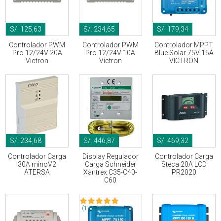
S/. 125,63
S/. 234,65
S/. 179,34
Controlador PWM
Controlador PWM
Controlador MPPT
Pro 12/24V 20A
Pro 12/24V 10A
Blue Solar 75V 15A
Victron
Victron
VICTRON
S/. 234,68
S/. 446,87
S/. 469,32
Controlador Carga
Display Regulador
Controlador Carga
30A minoV2
Carga Schneider
Steca 20A LCD
ATERSA
Xantrex C35-C40-
PR2020
C60
(1 Opinión)