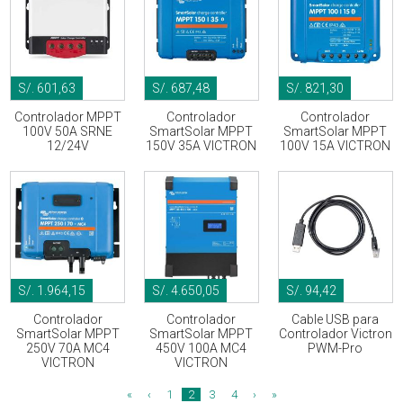
S/. 601,63
S/. 687,48
S/. 821,30
Controlador MPPT
Controlador
Controlador
100V 50A SRNE
SmartSolar MPPT
SmartSolar MPPT
12/24V
150V 35A VICTRON
100V 15A VICTRON
S/. 1.964,15
S/. 4.650,05
S/. 94,42
Controlador
Controlador
Cable USB para
SmartSolar MPPT
SmartSolar MPPT
Controlador Victron
250V 70A MC4
450V 100A MC4
PWM-Pro
VICTRON
VICTRON
«
‹
1
2
3
4
›
»