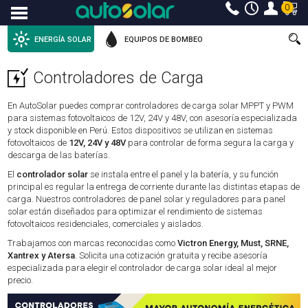
0
Menu
ENERGÍA SOLAR
EQUIPOS DE BOMBEO
Controladores de Carga
En AutoSolar puedes comprar controladores de carga solar MPPT y PWM
para sistemas fotovoltaicos de 12V, 24V y 48V, con asesoría especializada
y stock disponible en Perú. Estos dispositivos se utilizan en sistemas
fotovoltaicos de
12V, 24V y 48V
para controlar de forma segura la carga y
descarga de las baterías.
El
controlador solar
se instala entre el panel y la batería, y su función
principal es regular la entrega de corriente durante las distintas etapas de
carga. Nuestros controladores de panel solar y reguladores para panel
solar están diseñados para optimizar el rendimiento de sistemas
fotovoltaicos residenciales, comerciales y aislados.
Trabajamos con marcas reconocidas como
Victron Energy, Must, SRNE,
Xantrex y Atersa
. Solicita una cotización gratuita y recibe asesoría
especializada para elegir el controlador de carga solar ideal al mejor
precio.