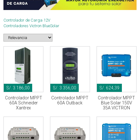
Controlador de Carga 12V
Controladores Victron BlueSolar
S/. 3.186,00
S/. 3.356,00
S/. 624,39
Controlador MPPT
Controlador MPPT
Controlador MPPT
60A Schneider
60A Outback
Blue Solar 150V
Xantrex
35A VICTRON