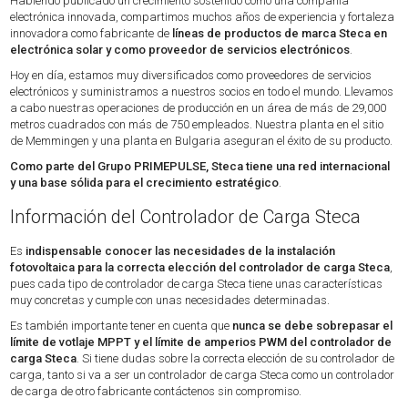
Habiendo publicado un crecimiento sostenido como una compañía
electrónica innovada, compartimos muchos años de experiencia y fortaleza
innovadora como fabricante de
líneas de productos de marca Steca en
electrónica solar y como proveedor de servicios electrónicos
.
Hoy en día, estamos muy diversificados como proveedores de servicios
electrónicos y suministramos a nuestros socios en todo el mundo. Llevamos
a cabo nuestras operaciones de producción en un área de más de 29,000
metros cuadrados con más de 750 empleados. Nuestra planta en el sitio
de Memmingen y una planta en Bulgaria aseguran el éxito de su producto.
Como parte del Grupo PRIMEPULSE, Steca tiene una red internacional
y una base sólida para el crecimiento estratégico
.
Información del Controlador de Carga Steca
Es
indispensable conocer las necesidades de la instalación
fotovoltaica para la correcta elección del controlador de carga Steca
,
pues cada tipo de controlador de carga Steca tiene unas características
muy concretas y cumple con unas necesidades determinadas.
Es también importante tener en cuenta que
nunca se debe sobrepasar el
límite de votlaje MPPT y el límite de amperios PWM del controlador de
carga Steca
. Si tiene dudas sobre la correcta elección de su controlador de
carga, tanto si va a ser un controlador de carga Steca como un controlador
de carga de otro fabricante contáctenos sin compromiso.