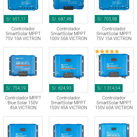
S/. 651,17
S/. 687,48
S/. 703,98
Controlador
Controlador
Controlador
SmartSolar MPPT
SmartSolar MPPT
SmartSolar MPPT
75V 10A VICTRON
100V 50A VICTRON
75V 15A VICTRON
(1 Opinión)
S/. 754,19
S/. 824,93
S/. 1.314,54
Controlador MPPT
Controlador
Controlador
Blue Solar 150V
SmartSolar MPPT
SmartSolar MPPT
45A VICTRON
150V 45A VICTRON
150V 60A VICTRON