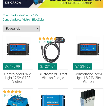
Controlador de Carga 12V
Controladores Victron BlueSolar
(1 Opinión)
S/. 175,99
S/. 231,67
S/. 234,65
Controlador PWM
Bluetooth VE Direct
Controlador PWM
Light 12/24V 10A
Victron Dongle
Light 12/24V 20A
Victron
Victron
(2 Opiniones)