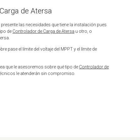
 Carga de Atersa
presente las necesidades que tiene la instalación pues
tipo de
Controlador de Carga de Atersa
u otro, o
tersa.
e pase el límite del voltaje del MPPT y el límite de
ea que le asesoremos sobre qué tipo de
Controlador de
écnicos le atenderán sin compromiso.