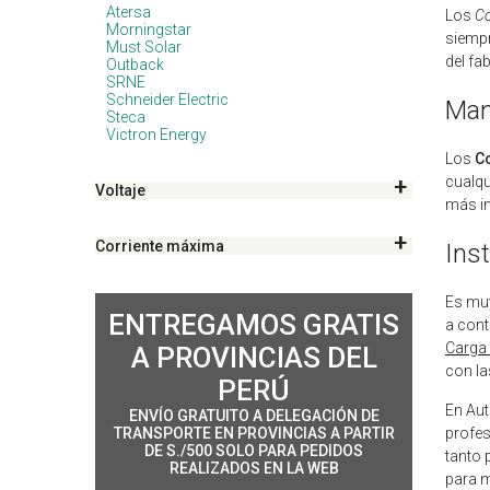
Atersa
Los
Co
Morningstar
siemp
Must Solar
del fa
Outback
SRNE
Schneider Electric
Man
Steca
Victron Energy
Los
C
cualqu
Voltaje
más in
Corriente máxima
Ins
Es muy
ENTREGAMOS GRATIS
a cont
Carga 
A PROVINCIAS DEL
con la
PERÚ
En Aut
ENVÍO GRATUITO A DELEGACIÓN DE
TRANSPORTE EN PROVINCIAS A PARTIR
profes
DE S./500 SOLO PARA PEDIDOS
tanto 
REALIZADOS EN LA WEB
para 