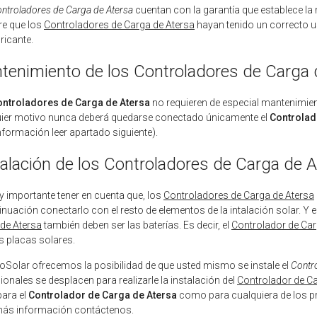
ntroladores de Carga de Atersa
cuentan con la garantía que establece la
re que los
Controladores de Carga de Atersa
hayan tenido un correcto u
bricante.
tenimiento de los Controladores de Carga 
ontroladores de Carga de Atersa
no requieren de especial mantenimien
ier motivo nunca deberá quedarse conectado únicamente el
Controlad
formación leer apartado siguiente).
talación de los Controladores de Carga de A
 importante tener en cuenta que, los
Controladores de Carga de Atersa
inuación conectarlo con el resto de elementos de la intalación solar. Y
de Atersa
también deben ser las baterías. Es decir, el
Controlador de Car
s placas solares.
oSolar ofrecemos la posibilidad de que usted mismo se instale el
Contr
ionales se desplacen para realizarle la instalación del
Controlador de Ca
para el
Controlador de Carga de Atersa
como para cualquiera de los p
más información contáctenos.