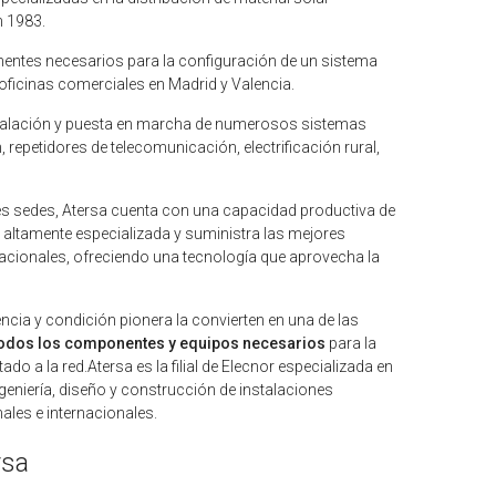
n 1983.
nentes necesarios para la configuración de un sistema
 oficinas comerciales en Madrid y Valencia.
nstalación y puesta en marcha de numerosos sistemas
 repetidores de telecomunicación, electrificación rural,
es sedes, Atersa cuenta con una capacidad productiva de
ía altamente especializada y suministra las mejores
nacionales, ofreciendo una tecnología que aprovecha la
encia y condición pionera la convierten en una de las
 todos los componentes y equipos necesarios
para la
o a la red.Atersa es la filial de Elecnor especializada en
ngeniería, diseño y construcción de instalaciones
ales e internacionales.
rsa