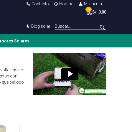
Contacto
Horario
Mi cuenta
0
S/. 0,00
Blog solar
ersores Solares
voltaicas de
ntan con
o qué periodo