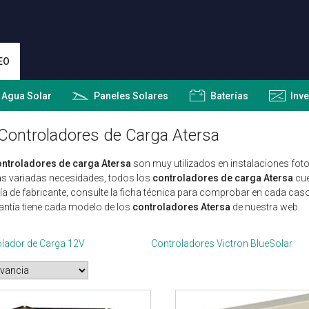
EO
 Agua Solar
Paneles Solares
Baterías
Inv
Controladores de Carga Atersa
ontroladores de carga Atersa
son muy utilizados en instalaciones foto
s variadas necesidades, todos los
controladores de carga Atersa
cue
ía de fabricante, consulte la ficha técnica para comprobar en cada cas
antía tiene cada modelo de los
controladores Atersa
de nuestra web.
lador de Carga 12V
Controladores Victron BlueSolar