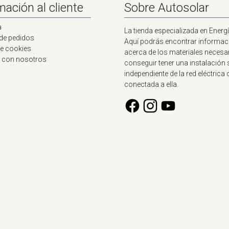
mación al cliente
Sobre Autosolar
a
La tienda especializada en Energí
 de pedidos
Aquí podrás encontrar informac
de cookies
acerca de los materiales necesa
 con nosotros
conseguir tener una instalación 
independiente de la red eléctrica 
conectada a ella.