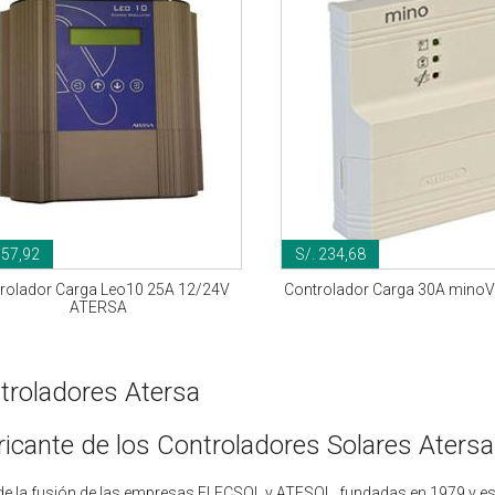
957,92
S/. 234,68
rolador Carga Leo10 25A 12/24V
Controlador Carga 30A mino
ATERSA
troladores Atersa
ricante de los Controladores Solares Atersa
de la fusión de las empresas ELECSOL y ATESOL, fundadas en 1979 y espe