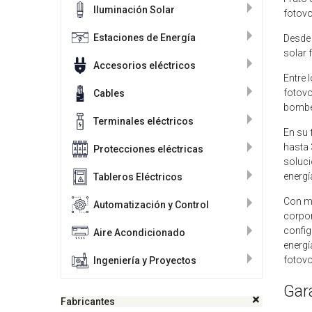
Iluminación Solar
fotovo
Estaciones de Energía
Desde 
solar 
Accesorios eléctricos
Entre 
fotovo
Cables
bombeo
Terminales eléctricos
En su 
hasta 
Protecciones eléctricas
soluci
energí
Tableros Eléctricos
Con má
Automatización y Control
corpo
config
Aire Acondicionado
energí
fotovo
Ingeniería y Proyectos
Gar
Fabricantes