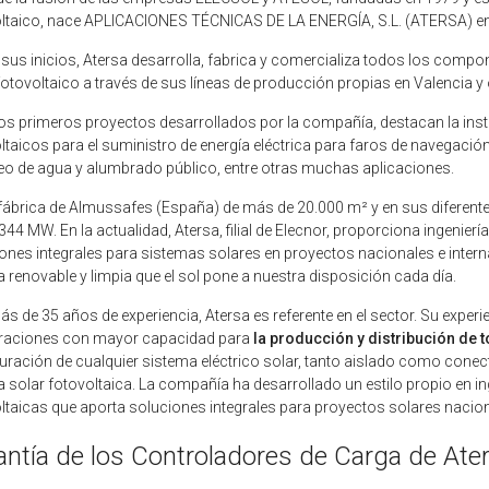
ltaico, nace APLICACIONES TÉCNICAS DE LA ENERGÍA, S.L. (ATERSA) e
sus inicios, Atersa desarrolla, fabrica y comercializa todos los compo
fotovoltaico a través de sus líneas de producción propias en Valencia y
los primeros proyectos desarrollados por la compañía, destacan la i
ltaicos para el suministro de energía eléctrica para faros de navegación,
 de agua y alumbrado público, entre otras muchas aplicaciones.
fábrica de Almussafes (España) de más de 20.000 m² y en sus diferent
344 MW. En la actualidad, Atersa, filial de Elecnor, proporciona ingenier
ones integrales para sistemas solares en proyectos nacionales e inter
a renovable y limpia que el sol pone a nuestra disposición cada día.
s de 35 años de experiencia, Atersa es referente en el sector. Su experi
raciones con mayor capacidad para
la producción y distribución de
uración de cualquier sistema eléctrico solar, tanto aislado como conectad
a solar fotovoltaica. La compañía ha desarrollado un estilo propio en i
ltaicas que aporta soluciones integrales para proyectos solares nacion
antía de los Controladores de Carga de Ate