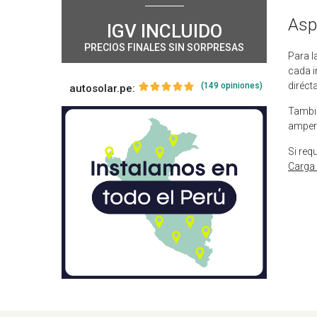
Asp
IGV INCLUIDO
PRECIOS FINALES SIN SORPRESAS
Para l
cada i
diréct
(149 opiniones)
autosolar.pe:
Tambié
amper
Si req
Carga 