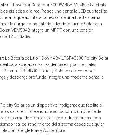
olar:
El Inversor Cargador 5000W 48V IVEM5048 Felicity
cas aisladas a la red. Posee una pantalla LCD que facilita
cundaria que admite la conexión de una fuente alterna
izar la carga de las baterías desde la fuente Solar o la
ty Solar IVEM5048 integra un MPPT con una tensión
asta 12 unidades.
ar:
La Batería de Litio 15kWh 48V LPBF48300 Felicity Solar
eal para aplicaciones residenciales y comerciales
a Batería LPBF48300 Felicity Solar es de tecnología
arga y descarga profunda. Integra una moderna pantalla
elicity Solar es un dispositivo inteligente que facilita el
fueras de la red. Este enchufe actúa como un puente de
 y el sistema de monitoreo. Este producto cuenta con
tiempo real del rendimiento del sistema desde cualquier
ible con Google Play y Apple Store.