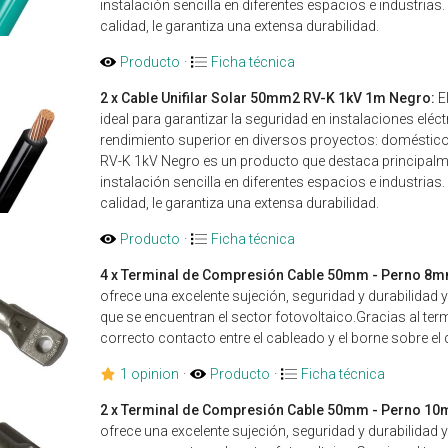
instalación sencilla en diferentes espacios e industria
calidad, le garantiza una extensa durabilidad.
Producto
·
Ficha técnica
2 x Cable Unifilar Solar 50mm2 RV-K 1kV 1m Negro:
E
ideal para garantizar la seguridad en instalaciones eléc
rendimiento superior en diversos proyectos: domésticos
RV-K 1kV Negro es un producto que destaca principalment
instalación sencilla en diferentes espacios e industria
calidad, le garantiza una extensa durabilidad.
Producto
·
Ficha técnica
4 x Terminal de Compresión Cable 50mm - Perno 8m
ofrece una excelente sujeción, seguridad y durabilidad y
que se encuentran el sector fotovoltaico.Gracias al t
correcto contacto entre el cableado y el borne sobre el 
1 opinion
·
Producto
·
Ficha técnica
2 x Terminal de Compresión Cable 50mm - Perno 1
ofrece una excelente sujeción, seguridad y durabilidad y