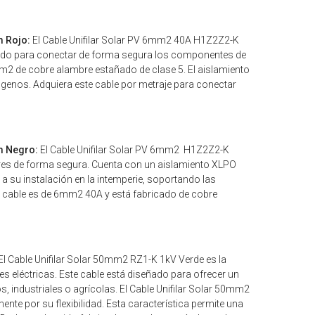
m Rojo:
El Cable Unifilar Solar PV 6mm2 40A H1Z2Z2-K
ñado para conectar de forma segura los componentes de
m2 de cobre alambre estañado de clase 5. El aislamiento
halógenos. Adquiera este cable por metraje para conectar
m Negro:
El Cable Unifilar Solar PV 6mm2 H1Z2Z2-K
res de forma segura. Cuenta con un aislamiento XLPO
te a su instalación en la intemperie, soportando las
e cable es de 6mm2 40A y está fabricado de cobre
El Cable Unifilar Solar 50mm2 RZ1-K 1kV Verde es la
es eléctricas. Este cable está diseñado para ofrecer un
, industriales o agrícolas. El Cable Unifilar Solar 50mm2
te por su flexibilidad. Esta característica permite una