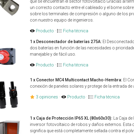
que se encuentran el sector fotovoltaico.Gracias al t
un correcto contacto entre el cableado y el borne sobre 
sobre los terminales de compresión o alguno de los pr
con nuestro equipo de ingenieros.
Producto
·
Ficha técnica
1 x Desconectador de baterías 275A:
El Desconectador
dos baterías en función de las necesidades o priorida
manejable y de fácil uso.
Producto
·
Ficha técnica
1 x Conector MC4 Multicontact Macho-Hembra:
El Co
conexión de paneles solares y protege de la entrada de
3 opiniones
·
Producto
·
Ficha técnica
1 x Caja de Protección IP65 XL (80x60x30):
La Caja de 
inversor fotovoltaico de robos y daños externos. Esta 
significa que está completamente sellada contra el pol