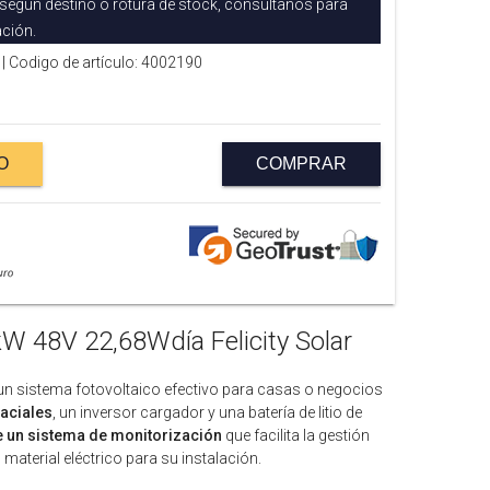
 según destino o rotura de stock, consúltanos para
ción.
| Codigo de artículo: 4002190
O
COMPRAR
kW 48V 22,68Wdía Felicity Solar
un sistema fotovoltaico efectivo para casas o negocios
faciales
, un inversor cargador y una batería de litio de
e un sistema de monitorización
que facilita la gestión
el material eléctrico para su instalación.