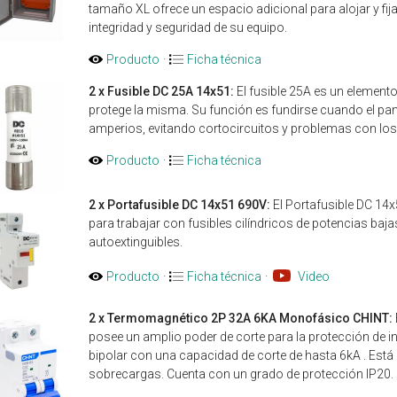
tamaño XL ofrece un espacio adicional para alojar y fij
integridad y seguridad de su equipo.
Producto
·
Ficha técnica
2 x Fusible DC 25A 14x51:
El fusible 25A es un elemento
protege la misma. Su función es fundirse cuando el pa
amperios, evitando cortocircuitos y problemas con los
Producto
·
Ficha técnica
2 x Portafusible DC 14x51 690V:
El Portafusible DC 14x
para trabajar con fusibles cilíndricos de potencias baj
autoextinguibles.
Producto
·
Ficha técnica
·
Video
2 x Termomagnético 2P 32A 6KA Monofásico CHINT:
posee un amplio poder de corte para la protección de 
bipolar con una capacidad de corte de hasta 6kA . Está 
sobrecargas. Cuenta con un grado de protección IP20.