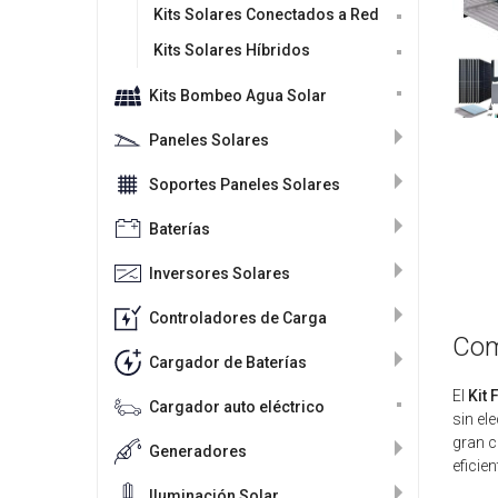
Kits Solares Conectados a Red
Kits Solares Híbridos
Kits Bombeo Agua Solar
Paneles Solares
Soportes Paneles Solares
Baterías
Inversores Solares
Controladores de Carga
Com
Cargador de Baterías
El
Kit 
Cargador auto eléctrico
sin el
gran c
Generadores
eficien
Iluminación Solar