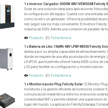
1 x Inversor Cargador 5000W 48V IVEM5048 Felicity S
Solar es una solución ideal para aplicaciones fotovoltai
la configuración del equipo. Cuenta con una entrada se
como la red o un generado. Ofrece la posibilidad de prior
red, según sea los más conveniente. El Inversor Felici
máxima de 500V. Admite una conexión en paralelo de h
Producto
·
Ficha técnica
1 x Batería de Litio 15kWh 48V LPBF48300 Felicity Sol
destaca por su amplia capacidad de almacenamiento. Id
donde se requiere de una alta acumulación de energía. L
LiFePO4, que le permite ofrecer hasta 6000 ciclos de c
LCD para facilitar su configuración y monitorización.
Producto
·
Ficha técnica
1 x Monitorización Plug Felicity Solar:
El Monitor Plug F
monitoreo y la gestión eficiente de inversores solares 
comunicación inalámbrica entre los inversores solares
conectividad WiFi y permite obtener una supervisión en 
lugar del mundo. La aplicación FelicitySolarapp Compat