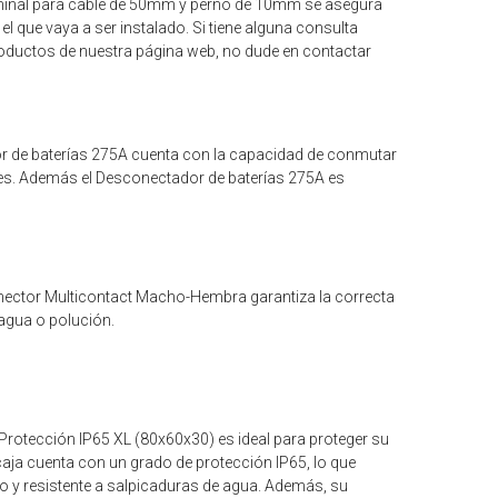
erminal para cable de 50mm y perno de 10mm se asegura
el que vaya a ser instalado. Si tiene alguna consulta
oductos de nuestra página web, no dude en contactar
 de baterías 275A cuenta con la capacidad de conmutar
des. Además el Desconectador de baterías 275A es
nector Multicontact Macho-Hembra garantiza la correcta
 agua o polución.
Protección IP65 XL (80x60x30) es ideal para proteger su
caja cuenta con un grado de protección IP65, lo que
vo y resistente a salpicaduras de agua. Además, su