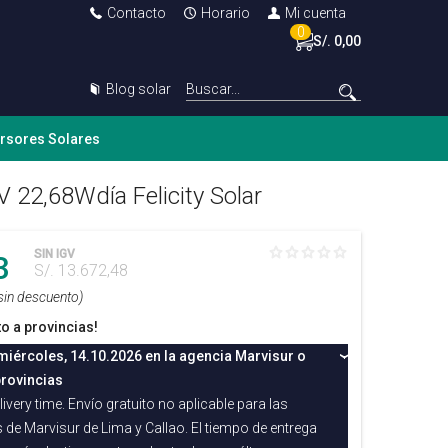
Contacto
Horario
Mi cuenta
0
S/. 0,00
Blog solar
ersores Solares
V 22,68Wdía Felicity Solar
SIN IGV
3
S/. 13.672,48
sin descuento)
to a provincias!
miércoles, 14.10.2026 en la agencia Marvisur o
rovincias
ivery time. Envío gratuito no aplicable para las
 de Marvisur de Lima y Callao. El tiempo de entrega