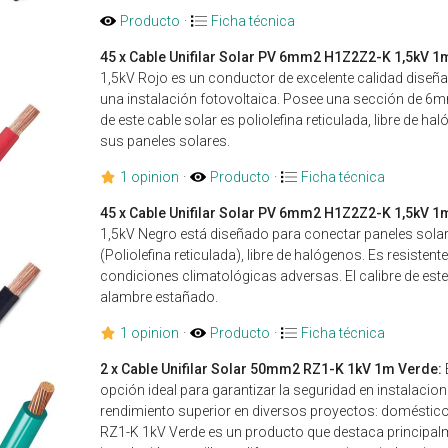
Producto
·
Ficha técnica
45 x Cable Unifilar Solar PV 6mm2 H1Z2Z2-K 1,5kV 1
1,5kV Rojo es un conductor de excelente calidad dise
una instalación fotovoltaica. Posee una sección de 6m
de este cable solar es poliolefina reticulada, libre de 
sus paneles solares.
1 opinion
·
Producto
·
Ficha técnica
45 x Cable Unifilar Solar PV 6mm2 H1Z2Z2-K 1,5kV 1
1,5kV Negro está diseñado para conectar paneles sola
(Poliolefina reticulada), libre de halógenos. Es resisten
condiciones climatológicas adversas. El calibre de est
alambre estañado.
1 opinion
·
Producto
·
Ficha técnica
2 x Cable Unifilar Solar 50mm2 RZ1-K 1kV 1m Verde:
opción ideal para garantizar la seguridad en instalacion
rendimiento superior en diversos proyectos: domésticos
RZ1-K 1kV Verde es un producto que destaca principalmen