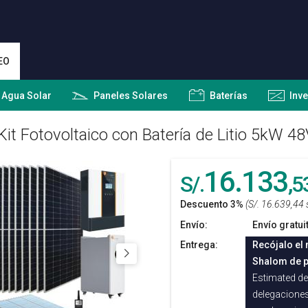
EO
 Agua Solar
Paneles Solares
Baterías
Inv
Kit Fotovoltaico con Batería de Litio 5kW 48
16.133
S/.
,5
Descuento 3%
(S/. 16.639,44 
Envío:
Envío gratui
Entrega:
Recójalo el 
Shalom de p
Estimated del
delegaciones