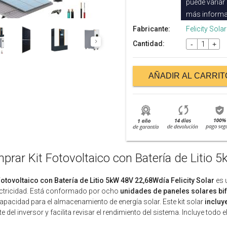
puede variar
más informa
Fabricante:
Felicity Solar
Cantidad:
-
+
AÑADIR AL CARRIT
prar Kit Fotovoltaico con Batería de Litio 5
Fotovoltaico con Batería de Litio 5kW 48V 22,68Wdía Felicity Solar
es 
ectricidad. Está conformado por ocho
unidades de paneles solares bi
apacidad para el almacenamiento de energía solar. Este kit solar
incluy
te del inversor y facilita revisar el rendimiento del sistema. Incluye todo 