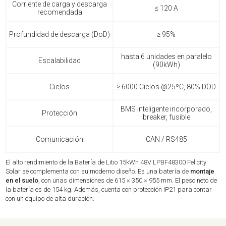
Corriente de carga y descarga
≤ 120 A
recomendada
Profundidad de descarga (DoD)
≥ 95%
hasta 6 unidades en paralelo
Escalabilidad
(90kWh)
Ciclos
≥ 6000 Ciclos @25ºC, 80% DOD
BMS inteligente incorporado,
Protección
breaker, fusible
Comunicación
CAN / RS485
El alto rendimiento de la Batería de Litio 15kWh 48V LPBF48300 Felicity
Solar se complementa con su moderno diseño. Es una batería de
montaje
en el suelo
, con unas dimensiones de 615 × 350 × 955 mm. El peso neto de
la batería es de 154 kg. Además, cuenta con protección IP21 para contar
con un equipo de alta duración.