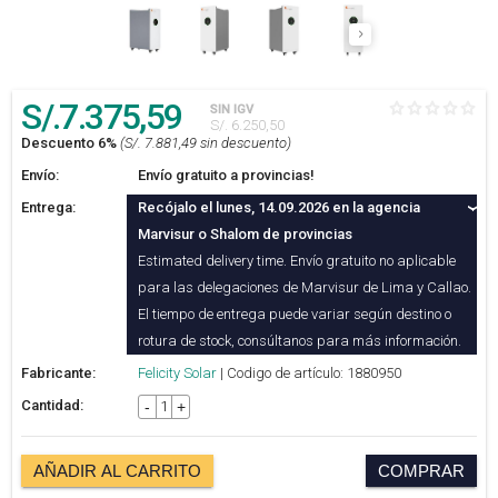
S/.
7.375
,59
SIN IGV
S/. 6.250,50
Descuento 6%
(S/. 7.881,49 sin descuento)
Envío:
Envío gratuito a provincias!
Entrega:
Recójalo el lunes, 14.09.2026 en la agencia
Marvisur o Shalom de provincias
Estimated delivery time. Envío gratuito no aplicable
para las delegaciones de Marvisur de Lima y Callao.
El tiempo de entrega puede variar según destino o
rotura de stock, consúltanos para más información.
Fabricante:
Felicity Solar
| Codigo de artículo: 1880950
Cantidad:
-
+
AÑADIR AL CARRITO
COMPRAR