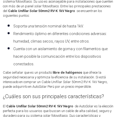
sistema fotovoltaico. Su uso es aconsejable para instalaciones que cuenten
con más de un panel solar fotovoltaico. Entre las principales prestaciones
del
Cable Unifilar Solar 50mm2 RV-K 1kV Negro
se encuentran los
siguientes puntos:
Soporta una tensión nominal de hasta 1kV.
Rendimiento óptimo en diferentes condiciones adversas:
humedad, climas secos, rayos UV, entre otros.
Cuenta con un aislamiento de goma y con filamentos que
hacen posible la comunicación entre los dispositivos
conectados.
Cabe señalar que es un producto
libre de halógenos
que ofrece la
seguridad necesaria y optimiza la eficiencia de su instalación. Si está
interesado en comprar un Cable Unifilar Solar 50mm2 RV-K 1kV Negro,
puede adquirirlo en AutoSolar Perú por un precio imperdible.
¿Cuáles son sus principales características?
El
Cable Unifilar Solar 50mm2 RV-K 1kV Negro
de AutoSolar es la elección
perfecta para los usuarios que buscan un cable de alta calidad, seguro y
duradero para su sistema solar fotovoltaico. Sus características y