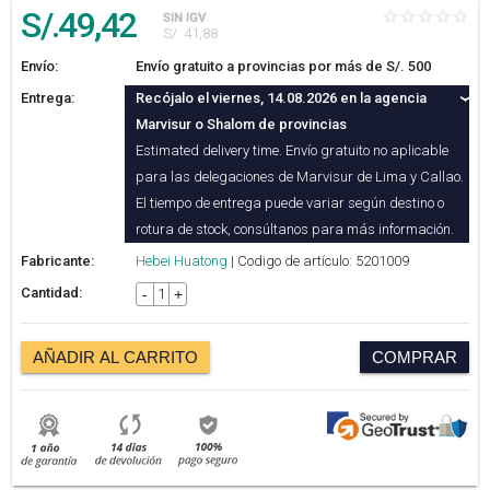
S/.
49
,42
SIN IGV
S/. 41,88
Envío:
Envío gratuito a provincias por más de S/. 500
Entrega:
Recójalo el viernes, 14.08.2026 en la agencia
Marvisur o Shalom de provincias
Estimated delivery time. Envío gratuito no aplicable
para las delegaciones de Marvisur de Lima y Callao.
El tiempo de entrega puede variar según destino o
rotura de stock, consúltanos para más información.
Fabricante:
Hebei Huatong
| Codigo de artículo: 5201009
Cantidad:
-
+
AÑADIR AL CARRITO
COMPRAR