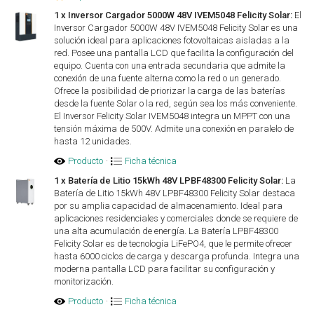
1 x Inversor Cargador 5000W 48V IVEM5048 Felicity Solar:
El
Inversor Cargador 5000W 48V IVEM5048 Felicity Solar es una
solución ideal para aplicaciones fotovoltaicas aisladas a la
red. Posee una pantalla LCD que facilita la configuración del
equipo. Cuenta con una entrada secundaria que admite la
conexión de una fuente alterna como la red o un generado.
Ofrece la posibilidad de priorizar la carga de las baterías
desde la fuente Solar o la red, según sea los más conveniente.
El Inversor Felicity Solar IVEM5048 integra un MPPT con una
tensión máxima de 500V. Admite una conexión en paralelo de
hasta 12 unidades.
Producto
·
Ficha técnica
1 x Batería de Litio 15kWh 48V LPBF48300 Felicity Solar:
La
Batería de Litio 15kWh 48V LPBF48300 Felicity Solar destaca
por su amplia capacidad de almacenamiento. Ideal para
aplicaciones residenciales y comerciales donde se requiere de
una alta acumulación de energía. La Batería LPBF48300
Felicity Solar es de tecnología LiFePO4, que le permite ofrecer
hasta 6000 ciclos de carga y descarga profunda. Integra una
moderna pantalla LCD para facilitar su configuración y
monitorización.
Producto
·
Ficha técnica