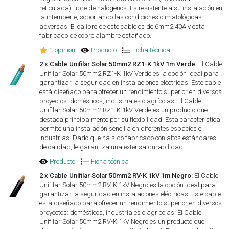
reticulada), libre de halógenos. Es resistente a su instalación en
la intemperie, soportando las condiciones climatológicas
adversas. El calibre de este cable es de 6mm2 40A y está
fabricado de cobre alambre estañado.
1 opinion
·
Producto
·
Ficha técnica
2 x Cable Unifilar Solar 50mm2 RZ1-K 1kV 1m Verde:
El Cable
Unifilar Solar 50mm2 RZ1-K 1kV Verde es la opción ideal para
garantizar la seguridad en instalaciones eléctricas. Este cable
está diseñado para ofrecer un rendimiento superior en diversos
proyectos: domésticos, industriales o agrícolas. El Cable
Unifilar Solar 50mm2 RZ1-K 1kV Verde es un producto que
destaca principalmente por su flexibilidad. Esta característica
permite una instalación sencilla en diferentes espacios e
industrias. Dado que ha sido fabricado con altos estándares
de calidad, le garantiza una extensa durabilidad.
Producto
·
Ficha técnica
2 x Cable Unifilar Solar 50mm2 RV-K 1kV 1m Negro:
El Cable
Unifilar Solar 50mm2 RV-K 1kV Negro es la opción ideal para
garantizar la seguridad en instalaciones eléctricas. Este cable
está diseñado para ofrecer un rendimiento superior en diversos
proyectos: domésticos, industriales o agrícolas. El Cable
Unifilar Solar 50mm2 RV-K 1kV Negro es un producto que