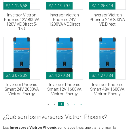
S/. 1.126,58
S/. 1.190,97
S/. 1.253,14
Inversor Victron
Inversor Victron
Inversor Victron
Phoenix 12V 800VA
Phoenix 24V
Phoenix 24V 800VA
120V VE.Direct 5-
1200VA VE.Direct
VE.Direct
15R
S/. 3.076,32
S/. 4.279,34
S/. 4.279,34
Inversor Phoenix
Inversor Phoenix
Inversor Phoenix
Smart 24V 2000VA
Smart 12V 1600VA
Smart 48V 1600VA
Victron Energy
Victron Energy
Victron Energy
«
‹
1
2
›
»
¿Qué son los inversores Victron Phoenix?
Los
Inversores Victron Phoenix
​ son dispositivos que transforman la