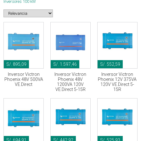
Inversores 100 kW
S/. 895,09
S/. 1.597,46
S/. 552,59
Inversor Victron
Inversor Victron
Inversor Victron
Phoenix 48V 500VA
Phoenix 48V
Phoenix 12V 375VA
VE.Direct
1200VA 120V
120V VE.Direct 5-
VE.Direct 5-15R
15R
S/. 694,91
S/. 442,92
S/. 525,93