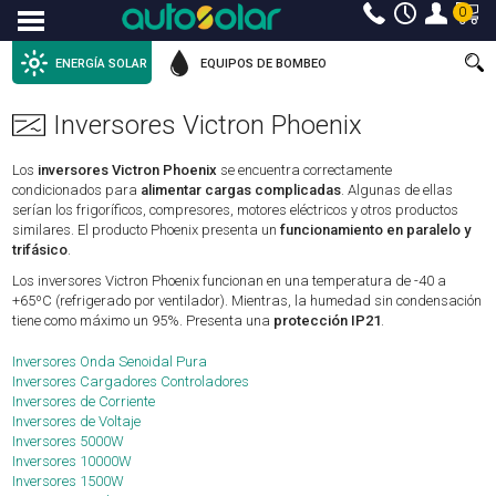
0
Menu
ENERGÍA SOLAR
EQUIPOS DE BOMBEO
Inversores Victron Phoenix
Los
inversores Victron Phoenix
se encuentra correctamente
condicionados para
alimentar cargas complicadas
. Algunas de ellas
serían los frigoríficos, compresores, motores eléctricos y otros productos
similares. El producto Phoenix presenta un
funcionamiento en paralelo y
trifásico
.
Los inversores Victron Phoenix funcionan en una temperatura de -40 a
+65ºC (refrigerado por ventilador). Mientras, la humedad sin condensación
tiene como máximo un 95%. Presenta una
protección IP21
.
Inversores Onda Senoidal Pura
Inversores Cargadores Controladores
Inversores de Corriente
Inversores de Voltaje
Inversores 5000W
Inversores 10000W
Inversores 1500W