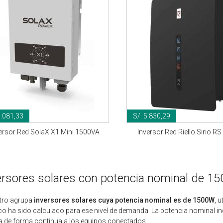
3.081,33
S/. 5.830,29
ersor Red SolaX X1 Mini 1500VA
Inversor Red Riello Sirio R
ersores solares con potencia nominal de 1
iltro agrupa
inversores solares cuya potencia nominal es de 1500W
, 
ico ha sido calculado para ese nivel de demanda. La potencia nominal i
a de forma continua a los equipos conectados.