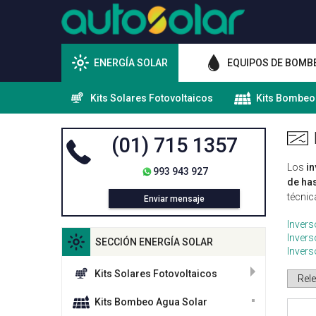
ENERGÍA SOLAR
EQUIPOS DE BOMB
Kits Solares Fotovoltaicos
Kits Bombeo
(01) 715 1357
Los
i
993 943 927
de has
técnic
Enviar mensaje
Invers
Invers
SECCIÓN ENERGÍA SOLAR
Inver
Kits Solares Fotovoltaicos
Kits Bombeo Agua Solar