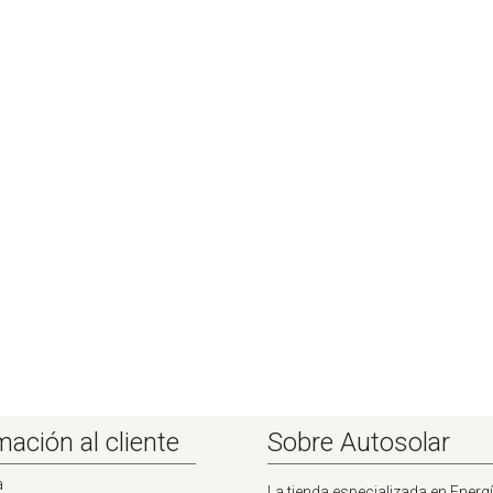
mación al cliente
Sobre Autosolar
a
La tienda especializada en Energí