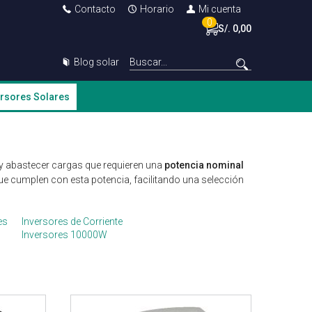
Contacto
Horario
Mi cuenta
0
S/. 0,00
Blog solar
ersores Solares
a y abastecer cargas que requieren una
potencia nominal
 que cumplen con esta potencia, facilitando una selección
es
Inversores de Corriente
Inversores 10000W