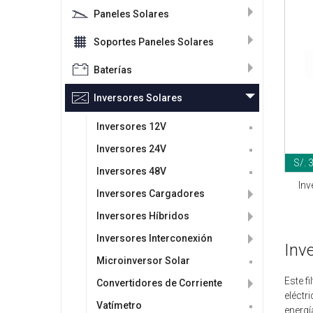
Paneles Solares
Soportes Paneles Solares
Baterías
Inversores Solares
Inversores 12V
Inversores 24V
S/. 
Inversores 48V
Inv
Inversores Cargadores
Inversores Híbridos
Inversores Interconexión
Inv
Microinversor Solar
Este f
Convertidores de Corriente
eléctr
Vatímetro
energí