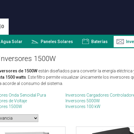
EO
 Agua Solar
Paneles Solares
Baterías
Inv
Inversores 1500W
nversores de 1500W
están diseñados para convertir la energía eléctric
ta 1500 watts
. Este filtro permite visualizar únicamente los inversores
a acorde al consumo del sistema.
ores Onda Senoidal Pura
Inversores Cargadores Controlador
ores de Voltaje
Inversores 5000W
sores 1500W
Inversores 100 kW