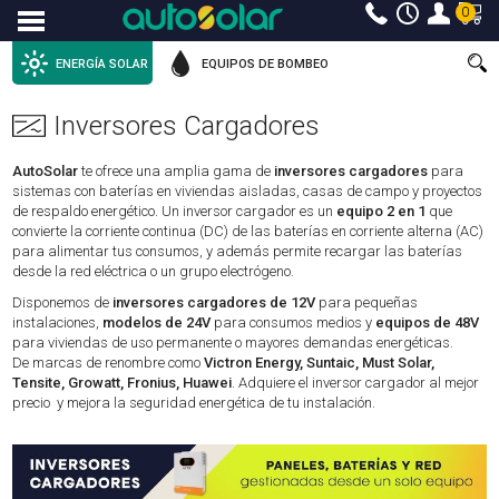
0
Menu
ENERGÍA SOLAR
EQUIPOS DE BOMBEO
Inversores Cargadores
AutoSolar
te ofrece una amplia gama de
inversores cargadores
para
sistemas con baterías en viviendas aisladas, casas de campo y proyectos
de respaldo energético. Un inversor cargador es un
equipo 2 en 1
que
convierte la corriente continua (DC) de las baterías en corriente alterna (AC)
para alimentar tus consumos, y además permite recargar las baterías
desde la red eléctrica o un grupo electrógeno.
Disponemos de
inversores cargadores de 12V
para pequeñas
instalaciones,
modelos de 24V
para consumos medios y
equipos de 48V
para viviendas de uso permanente o mayores demandas energéticas.
De marcas de renombre como
Victron Energy, Suntaic, Must Solar,
Tensite, Growatt, Fronius, Huawei
. Adquiere el inversor cargador al mejor
precio y mejora la seguridad energética de tu instalación.