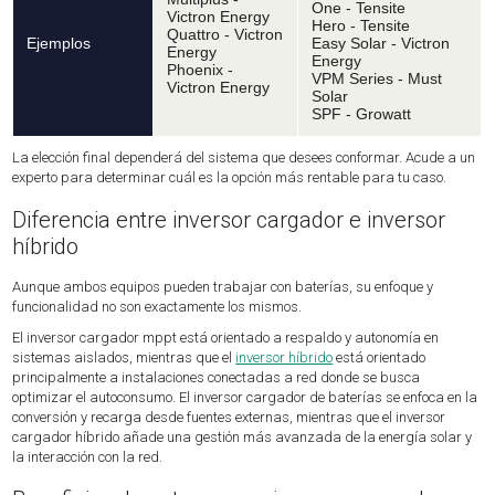
One - Tensite
Victron Energy
Hero - Tensite
Quattro - Victron
Ejemplos
Easy Solar - Victron
Energy
Energy
Phoenix -
VPM Series - Must
Victron Energy
Solar
SPF - Growatt
La elección final dependerá del sistema que desees conformar. Acude a un
experto para determinar cuál es la opción más rentable para tu caso.
Diferencia entre inversor cargador e inversor
híbrido
Aunque ambos equipos pueden trabajar con baterías, su enfoque y
funcionalidad no son exactamente los mismos.
El inversor cargador mppt está orientado a respaldo y autonomía en
sistemas aislados, mientras que el
inversor híbrido
está orientado
principalmente a instalaciones conectadas a red donde se busca
optimizar el autoconsumo. El inversor cargador de baterías se enfoca en la
conversión y recarga desde fuentes externas, mientras que el inversor
cargador híbrido añade una gestión más avanzada de la energía solar y
la interacción con la red.