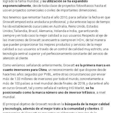
logrado la fama mundial, y
su utilización se ha expandido
exponencialmente
, desde toda clase de proyectos fotovoltaicos hasta el
uso en proyectos comerciales o civiles de importantes dimensiones.
Nos tenemos que remontar hasta el año 2010, para señalar la fecha en que
Growatt empezó esta andadura profesional, y durante ese lapso de tiempo
ha ido estableciendo sucursales en Australia, Reino Unido, Estados
Unidos,Tailandia, Brasil, Alemania, Holanda e India, garantizando
siempre y en todo caso la mejor calidad a sus usuarios.Respecto al eje de
las inversiones de Growatt se encuentra siempre en I+D+i, de tal manera
que pueden proporcionar los mejores productos y servicios de la mejor
calidad a sus usuarios a través de un control de calidad muy estricto, una
tecnología central superior y el perfeccionamiento constante del servicio de
atención al cliente.
Como veníamos señalando anteriormente, Growatt
es la primera marca en
cuanto inversores para China
, un reconocimiento del que dispone desde
hace tres años seguidos por PVBL, entre otras circunstancias por enviar
más de 1.33 millones de inversores por todo el mundo, concretamente a
más de 100 países a nivel mundial desde finales de 2018, y durante el año
en curso Growatt, tal y como señala el ranking IHS Markit,
se ha
posicionado como la marca número uno de inversor trifásico
, a nivel
mundial.
El principal objetivo de Growatt reside en la
búsqueda de la mejor calidad
y tecnología, además de el mejor trato a la comunidad y clientes
. El