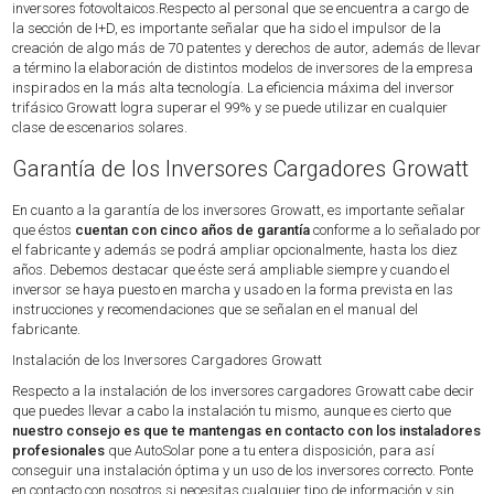
inversores fotovoltaicos.Respecto al personal que se encuentra a cargo de
la sección de I+D, es importante señalar que ha sido el impulsor de la
creación de algo más de 70 patentes y derechos de autor, además de llevar
a término la elaboración de distintos modelos de inversores de la empresa
inspirados en la más alta tecnología. La eficiencia máxima del inversor
trifásico Growatt logra superar el 99% y se puede utilizar en cualquier
clase de escenarios solares.
Garantía de los Inversores Cargadores Growatt
En cuanto a la garantía de los inversores Growatt, es importante señalar
que éstos
cuentan con cinco años de garantía
conforme a lo señalado por
el fabricante y además se podrá ampliar opcionalmente, hasta los diez
años. Debemos destacar que éste será ampliable siempre y cuando el
inversor se haya puesto en marcha y usado en la forma prevista en las
instrucciones y recomendaciones que se señalan en el manual del
fabricante.
Instalación de los Inversores Cargadores Growatt
Respecto a la instalación de los inversores cargadores Growatt cabe decir
que puedes llevar a cabo la instalación tu mismo, aunque es cierto que
nuestro consejo es que te mantengas en contacto con los instaladores
profesionales
que AutoSolar pone a tu entera disposición, para así
conseguir una instalación óptima y un uso de los inversores correcto. Ponte
en contacto con nosotros si necesitas cualquier tipo de información y sin