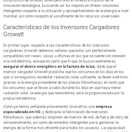
compromiso de Growatt se encuentra en el fomento e impulso de la
innovación tecnológica, buscando ser los mejores en ofrecer soluciones
inteligentes respecto a la utilización y aprovechamiento de la energía a nivel
mundial, así como respecto al uso eficiente de los recursos universales.
Características de los Inversores Cargadores
Growatt
En primer lugar, respecto a las características de los inversores
cargadores Growatt debemos señalar que estos son perfectamente
compatibles con naves, casas u oficinas en las que se cuente con conexión
a la red eléctrica, aunque es cierto que lo que se busca realmente es
asegurar el ahorro energético en la factura de la luz
, dado que el
inversor cargador Growatt posibilita que los consumos en los días en los
que si conseguimos recolectar radiación solar suficiente, se lleven a término
gracias a la energía procedente de las placas fotovoltaicas; en tanto que
los consumos que se llevan a cabo durante los días en que haya menor
radiación solar, la energía que necesitemos será la proporcionada por la
propia red eléctrica.
Como ya hemos señalado previamente, Growatt es una
empresa
especializada en I+D
, y dedicada la fabricación de inversores
fotovoltaicos, que además disponen de inversor de red, de fuera de red y de
almacenamiento, así como de remedios inteligentes para gestionar la
energía de la forma más eficiente para todos los usuarios. La capacidad