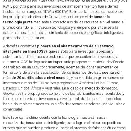
de la potencia de los inversores Growatt de red se mueve entre 750 W y 250
KW, y por otra parte sus inversores de almacenamiento y fuera de red
fluctúan en un rango de 1KW a 630 KW. Es importante recalcar que entre
los principales objetivos de Growatt encontramos el de
buscar la
tecnología punta
mediante el correcto uso de los recursos a nivel mundial,
promocionando la innovación tecnológica y el empeño por situarse a la
cabeza en cuanto al abastecimiento de opciones energéticas inteligentes
para todos sus usuarios.
Además Growatt es
pionera en el abastecimiento de su servicio
inteligente en línea (OSS)
, que es apto para investigar, apreciar y
solventar las dificultades o problemas que presenten los inversores, a
distancia. OSS ha logrado un importante progreso en materia de eficacia
de trabajo, en un 60% concretamente, además de lograr aumentar de
forma considerable la satisfacción de los usuarios.Growatt
cuenta con
más de 20 certificados a nivel mundial,
y ha vendido un gran número de
inversores a más de 100 países y regiones en América Latina, Europa,
Estados Unidos, África y Australia. En el caso del mercado doméstico,
Growatt se ha propugnado como uno de los fabricantes más reputados y
fuertes en materia de inversores a nivel global, dado que sus productos
han sido implementados en un sinfín de escenarios solares, individuales o
comerciales.
Este fabricante chino, cuenta con la tecnología más avanzada,
mecanizada, innovadora e inteligente, para lograr eliminar los posibles
errores que se puedan producir durante el proceso de fabricación de estos