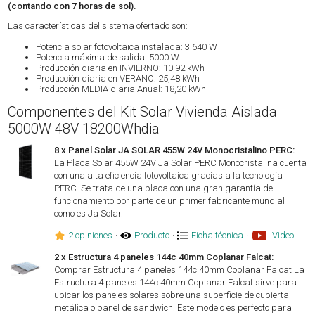
(contando con 7 horas de sol).
Las características del sistema ofertado son:
Potencia solar fotovoltaica instalada: 3.640 W
Potencia máxima de salida: 5000 W
Producción diaria en INVIERNO: 10,92 kWh
Producción diaria en VERANO: 25,48 kWh
Producción MEDIA diaria Anual: 18,20 kWh
Componentes del Kit Solar Vivienda Aislada
5000W 48V 18200Whdia
8 x Panel Solar JA SOLAR 455W 24V Monocristalino PERC:
La Placa Solar 455W 24V Ja Solar PERC Monocristalina cuenta
con una alta eficiencia fotovoltaica gracias a la tecnología
PERC. Se trata de una placa con una gran garantía de
funcionamiento por parte de un primer fabricante mundial
como es Ja Solar.
2 opiniones
·
Producto
·
Ficha técnica
·
Video
2 x Estructura 4 paneles 144c 40mm Coplanar Falcat:
Comprar Estructura 4 paneles 144c 40mm Coplanar Falcat La
Estructura 4 paneles 144c 40mm Coplanar Falcat sirve para
ubicar los paneles solares sobre una superficie de cubierta
metálica o panel de sandwich. Este modelo es perfecto para