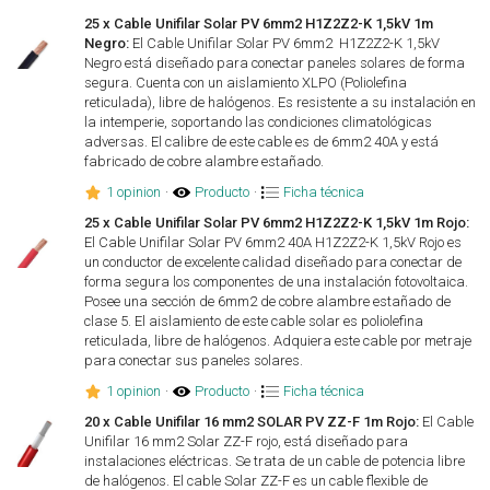
25 x Cable Unifilar Solar PV 6mm2 H1Z2Z2-K 1,5kV 1m
Negro:
El Cable Unifilar Solar PV 6mm2 H1Z2Z2-K 1,5kV
Negro está diseñado para conectar paneles solares de forma
segura. Cuenta con un aislamiento XLPO (Poliolefina
reticulada), libre de halógenos. Es resistente a su instalación en
la intemperie, soportando las condiciones climatológicas
adversas. El calibre de este cable es de 6mm2 40A y está
fabricado de cobre alambre estañado.
1 opinion
·
Producto
·
Ficha técnica
25 x Cable Unifilar Solar PV 6mm2 H1Z2Z2-K 1,5kV 1m Rojo:
El Cable Unifilar Solar PV 6mm2 40A H1Z2Z2-K 1,5kV Rojo es
un conductor de excelente calidad diseñado para conectar de
forma segura los componentes de una instalación fotovoltaica.
Posee una sección de 6mm2 de cobre alambre estañado de
clase 5. El aislamiento de este cable solar es poliolefina
reticulada, libre de halógenos. Adquiera este cable por metraje
para conectar sus paneles solares.
1 opinion
·
Producto
·
Ficha técnica
20 x Cable Unifilar 16 mm2 SOLAR PV ZZ-F 1m Rojo:
El Cable
Unifilar 16 mm2 Solar ZZ-F rojo, está diseñado para
instalaciones eléctricas. Se trata de un cable de potencia libre
de halógenos. El cable Solar ZZ-F es un cable flexible de