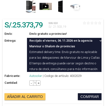
S/.
25.373
,79
SIN IGV
S/. 21.503,19
Envío:
Envío gratuito a provincias!
Entrega:
Recójalo el viernes, 06.11.2026 en la agencia
Marvisur o Shalom de provincias
Estimated delivery time. Envío gratuito no aplicable
para las delegaciones de Marvisur de Lima y Callao.
El tiempo de entrega puede variar según destino o
rotura de stock, consúltanos para más información.
Fabricante:
Autosolar
| Codigo de artículo: 4002029
Cantidad:
-
+
AÑADIR AL CARRITO
COMPRAR