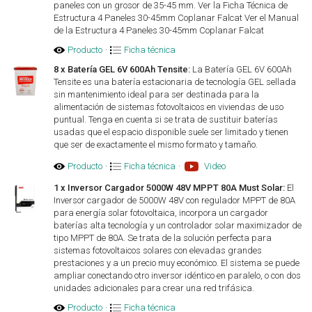
paneles con un grosor de 35-45 mm. Ver la Ficha Técnica de
Estructura 4 Paneles 30-45mm Coplanar Falcat Ver el Manual
de la Estructura 4 Paneles 30-45mm Coplanar Falcat
Producto
·
Ficha técnica
8 x Batería GEL 6V 600Ah Tensite:
La Batería GEL 6V 600Ah
Tensite es una batería estacionaria de tecnología GEL sellada
sin mantenimiento ideal para ser destinada para la
alimentación de sistemas fotovoltaicos en viviendas de uso
puntual. Tenga en cuenta si se trata de sustituir baterías
usadas que el espacio disponible suele ser limitado y tienen
que ser de exactamente el mismo formato y tamaño.
Producto
·
Ficha técnica
·
Video
1 x Inversor Cargador 5000W 48V MPPT 80A Must Solar:
El
Inversor cargador de 5000W 48V con regulador MPPT de 80A
para energía solar fotovoltaica, incorpora un cargador
baterías alta tecnología y un controlador solar maximizador de
tipo MPPT de 80A. Se trata de la solución perfecta para
sistemas fotovoltaicos solares con elevadas grandes
prestaciones y a un precio muy económico. El sistema se puede
ampliar conectando otro inversor idéntico en paralelo, o con dos
unidades adicionales para crear una red trifásica.
Producto
·
Ficha técnica