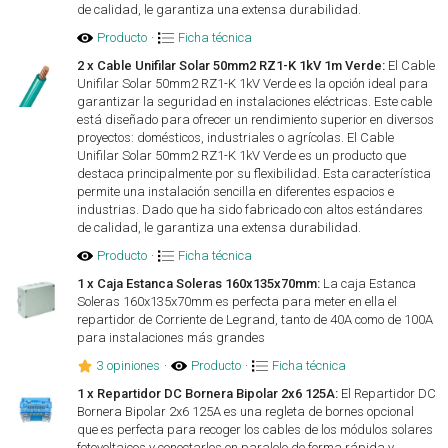
de calidad, le garantiza una extensa durabilidad.
Producto
·
Ficha técnica
2 x Cable Unifilar Solar 50mm2 RZ1-K 1kV 1m Verde:
El Cable
Unifilar Solar 50mm2 RZ1-K 1kV Verde es la opción ideal para
garantizar la seguridad en instalaciones eléctricas. Este cable
está diseñado para ofrecer un rendimiento superior en diversos
proyectos: domésticos, industriales o agrícolas. El Cable
Unifilar Solar 50mm2 RZ1-K 1kV Verde es un producto que
destaca principalmente por su flexibilidad. Esta característica
permite una instalación sencilla en diferentes espacios e
industrias. Dado que ha sido fabricado con altos estándares
de calidad, le garantiza una extensa durabilidad.
Producto
·
Ficha técnica
1 x Caja Estanca Soleras 160x135x70mm:
La caja Estanca
Soleras 160x135x70mm es perfecta para meter en ella el
repartidor de Corriente de Legrand, tanto de 40A como de 100A
para instalaciones más grandes
3 opiniones
·
Producto
·
Ficha técnica
1 x Repartidor DC Bornera Bipolar 2x6 125A:
El Repartidor DC
Bornera Bipolar 2x6 125A es una regleta de bornes opcional
que es perfecta para recoger los cables de los módulos solares
fotovoltaicos y conectarlos en paralelo de forma rápida y