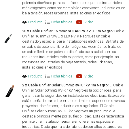
potencia diseñado para satisfacer los requisitos industriales
más exigentes, como por ejemplo las conexiones industriales de
baja tensión, redes urbanas, instalaciones en edificios
Producto
·
Ficha técnica
·
Video
20 x Cable Unifilar 16 mm2 SOLAR PV ZZ-F 1m Negro:
Cable
Unifilar 16 mm2 POWERFLEX RV-K Negro, es un cable
destinado y especial para instalaciones eléctricas. Se trata de
un cable de potencia libre de halógenos. Además, se trata de
un cable flexible de potencia diseñado para satisfacer los
requisitos industriales más exigentes, como por ejemplo las
conexiones industriales de baja tensión, redes urbanas,
instalaciones en edificios
Producto
·
Ficha técnica
·
Video
2 x Cable Unifilar Solar 50mm2 RV-K 1kV 1m Negro:
El Cable
Unifilar Solar 50mm2 RV-K 1kV Negro es la opción ideal para
garantizar la seguridad en instalaciones eléctricas. Este cable
está diseñado para ofrecer un rendimiento superior en diversos
proyectos: domésticos, industriales o agrícolas. El Cable
Unifilar Solar 50mm2 RV-K 1kV Negro es un producto que
destaca principalmente por su flexibilidad. Esta característica
permite una instalación sencilla en diferentes espacios e
industrias. Dado que ha sido fabricado con altos estándares