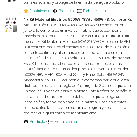
paneles solares y protege de la entrada de agua o polución.
3 opiniones
·
Producto
·
Ficha técnica
1 x Kit Material Eléctrico 5000W 48Vdc 450W 4S:
Comprar Kit
Material Eléctrico 5000W 48Vdc 450W 4S Si no se adquiere
junto a la compra de un inversor, habrá que especificar el
modelo para el cual se desea. De lo contrario se mandará sin
montar. El Kit Material Eléctrico 5KW 220VAC Protección MPPT
80A contiene todos los elementos y dispositivos de protección de
corriente continua y alterna necesarios para una correcta
instalación del kit solar fotovoltaico de unos 5000W de inversor.
Este Kit de material eléctrico esta diseñado en base a las
espicificaciones técnicas de los productos Inversor Cargador
5000W 48V MPPT 80A Must Solar y Panel Solar 450W 24V
Monocristalino PERC EcoGreen que ofertamos por lo cual esta
distribuido para un arreglo de 4 strings de 2 paneles,que dan
un total de 8 paneles para el sistema.Este Kit facilita no sólo la
instalación de cada elemento del kit, sino que protege su
instalación y todo el cableado de la misma. Gracias a estos
componentes la instalación estará protegida y será sencillo
realizar cualquier tarea de mantenimiento.
Producto
·
Ficha técnica