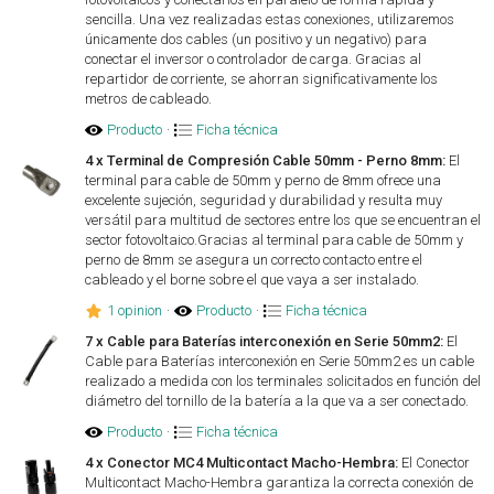
sencilla. Una vez realizadas estas conexiones, utilizaremos
únicamente dos cables (un positivo y un negativo) para
conectar el inversor o controlador de carga. Gracias al
repartidor de corriente, se ahorran significativamente los
metros de cableado.
Producto
·
Ficha técnica
4 x Terminal de Compresión Cable 50mm - Perno 8mm:
El
terminal para cable de 50mm y perno de 8mm ofrece una
excelente sujeción, seguridad y durabilidad y resulta muy
versátil para multitud de sectores entre los que se encuentran el
sector fotovoltaico.Gracias al terminal para cable de 50mm y
perno de 8mm se asegura un correcto contacto entre el
cableado y el borne sobre el que vaya a ser instalado.
1 opinion
·
Producto
·
Ficha técnica
7 x Cable para Baterías interconexión en Serie 50mm2:
El
Cable para Baterías interconexión en Serie 50mm2 es un cable
realizado a medida con los terminales solicitados en función del
diámetro del tornillo de la batería a la que va a ser conectado.
Producto
·
Ficha técnica
4 x Conector MC4 Multicontact Macho-Hembra:
El Conector
Multicontact Macho-Hembra garantiza la correcta conexión de