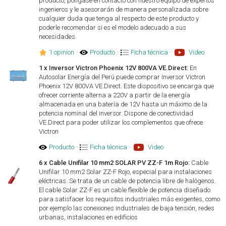
producto, póngase en contacto con nuestro equipo de expertos
ingenieros y le asesorarán de manera personalizada sobre
cualquier duda que tenga al respecto de este producto y
poderle recomendar si es el modelo adecuado a sus
necesidades.
1 opinion
·
Producto
·
Ficha técnica
·
Video
1 x Inversor Victron Phoenix 12V 800VA VE.Direct:
En
Autosolar Energía del Perú puede comprar Inversor Victron
Phoenix 12V 800VA VE.Direct. Este dispositivo se encarga que
ofrecer corriente alterna a 220V a partir de la energía
almacenada en una batería de 12V hasta un máximo de la
potencia nominal del inversor. Dispone de conectividad
VE.Direct para poder utilizar los complementos que ofrece
Victron
Producto
·
Ficha técnica
·
Video
6 x Cable Unifilar 10 mm2 SOLAR PV ZZ-F 1m Rojo:
Cable
Unifilar 10 mm2 Solar ZZ-F Rojo, especial para instalaciones
eléctricas. Se trata de un cable de potencia libre de halógenos.
El cable Solar ZZ-F es un cable flexible de potencia diseñado
para satisfacer los requisitos industriales más exigentes, como
por ejemplo las conexiones industriales de baja tensión, redes
urbanas, instalaciones en edificios