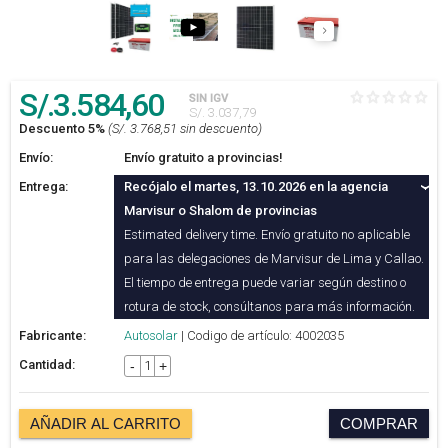
S/.
3.584
,60
SIN IGV
S/. 3.037,79
Descuento 5%
(S/. 3.768,51 sin descuento)
Envío:
Envío gratuito a provincias!
Entrega:
Recójalo el martes, 13.10.2026 en la agencia
Marvisur o Shalom de provincias
Estimated delivery time. Envío gratuito no aplicable
para las delegaciones de Marvisur de Lima y Callao.
El tiempo de entrega puede variar según destino o
rotura de stock, consúltanos para más información.
Fabricante:
Autosolar
| Codigo de artículo: 4002035
Cantidad:
-
+
AÑADIR AL CARRITO
COMPRAR