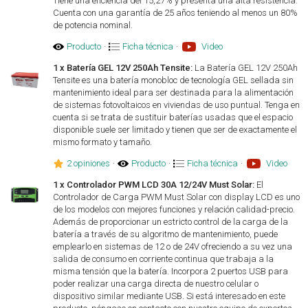
Tiene una eficiencia del 15,27% y presenta una alta resistencia.
Cuenta con una garantía de 25 años teniendo al menos un 80%
de potencia nominal.
Producto
·
Ficha técnica
·
Video
1 x Batería GEL 12V 250Ah Tensite:
La Batería GEL 12V 250Ah
Tensite es una batería monobloc de tecnología GEL sellada sin
mantenimiento ideal para ser destinada para la alimentación
de sistemas fotovoltaicos en viviendas de uso puntual. Tenga en
cuenta si se trata de sustituir baterías usadas que el espacio
disponible suele ser limitado y tienen que ser de exactamente el
mismo formato y tamaño.
2 opiniones
·
Producto
·
Ficha técnica
·
Video
1 x Controlador PWM LCD 30A 12/24V Must Solar:
El
Controlador de Carga PWM Must Solar con display LCD es uno
de los modelos con mejores funciones y relación calidad-precio.
Además de proporcionar un estricto control de la carga de la
batería a través de su algoritmo de mantenimiento, puede
emplearlo en sistemas de 12 o de 24V ofreciendo a su vez una
salida de consumo en corriente continua que trabaja a la
misma tensión que la batería. Incorpora 2 puertos USB para
poder realizar una carga directa de nuestro celular o
dispositivo similar mediante USB. Si está interesado en este