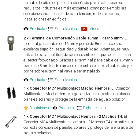
un cable flexible de potencia diseñado para satisfacer los
requisitos industriales más exigentes, como por ejemplo las
conexiones industriales de baja tensión, redes urbanas,
instalaciones en edificios
Producto
·
Ficha técnica
·
Video
2 x Terminal de Compresión Cable 16mm - Perno 8mm:
El
terminal para cable de 16mm y perno de 8mm ofrece una
excelente sujeción, seguridad y durabilidad. Además, es muy
utilzado para multitud de sectores entre los que se encuentran
el sector fotovoltaico. Gracias al terminal para cable de 16mm y
perno de 8mm tendrá un correcto contacto entre el cableado y el
borne sobre el terminal vaya a ser instalado.
Producto
·
Ficha técnica
1 x Conector MC4 Multicontact Macho-Hembra:
El Conector
Multicontact Macho-Hembra garantiza la correcta conexión de
paneles solares y protege de la entrada de agua o polución.
3 opiniones
·
Producto
·
Ficha técnica
1 x Conector MC4 Multicontact Hembra - 2 Machos T4:
El
Conector MC4 Multicontact Hembra - 2 Machos T4 garantiza la
correcta conexión de paneles solares y protege de la entrada de
agua o polución