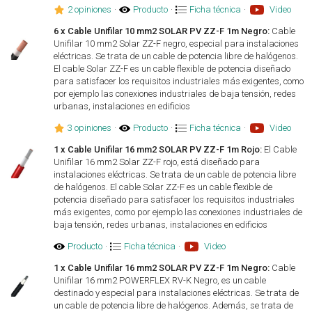
2 opiniones
·
Producto
·
Ficha técnica
·
Video
6 x Cable Unifilar 10 mm2 SOLAR PV ZZ-F 1m Negro:
Cable
Unifilar 10 mm2 Solar ZZ-F negro, especial para instalaciones
eléctricas. Se trata de un cable de potencia libre de halógenos.
El cable Solar ZZ-F es un cable flexible de potencia diseñado
para satisfacer los requisitos industriales más exigentes, como
por ejemplo las conexiones industriales de baja tensión, redes
urbanas, instalaciones en edificios
3 opiniones
·
Producto
·
Ficha técnica
·
Video
1 x Cable Unifilar 16 mm2 SOLAR PV ZZ-F 1m Rojo:
El Cable
Unifilar 16 mm2 Solar ZZ-F rojo, está diseñado para
instalaciones eléctricas. Se trata de un cable de potencia libre
de halógenos. El cable Solar ZZ-F es un cable flexible de
potencia diseñado para satisfacer los requisitos industriales
más exigentes, como por ejemplo las conexiones industriales de
baja tensión, redes urbanas, instalaciones en edificios
Producto
·
Ficha técnica
·
Video
1 x Cable Unifilar 16 mm2 SOLAR PV ZZ-F 1m Negro:
Cable
Unifilar 16 mm2 POWERFLEX RV-K Negro, es un cable
destinado y especial para instalaciones eléctricas. Se trata de
un cable de potencia libre de halógenos. Además, se trata de