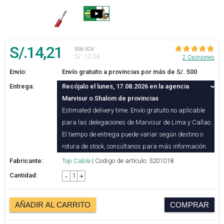
S/.
14
,21
SIN IGV
S/. 12,04
2 Opiniones
Envío:
Envío gratuito a provincias por más de S/. 500
Entrega:
Recójalo el lunes, 17.08.2026 en la agencia
Marvisur o Shalom de provincias
Estimated delivery time. Envío gratuito no aplicable
para las delegaciones de Marvisur de Lima y Callao.
El tiempo de entrega puede variar según destino o
rotura de stock, consúltanos para más información.
Fabricante:
Top Cable
| Codigo de artículo: 5201018
Cantidad:
-
+
AÑADIR AL CARRITO
COMPRAR