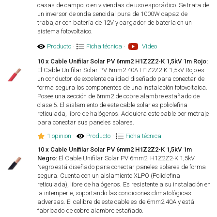
casas de campo, o en viviendas de uso esporádico. Se trata de
un inversor de onda senoidal pura de 1000W capaz de
trabajar con batería de 12V y cargador de batería en un
sistema fotovoltaico.
Producto
·
Ficha técnica
·
Video
10 x Cable Unifilar Solar PV 6mm2 H1Z2Z2-K 1,5kV 1m Rojo:
El Cable Unifilar Solar PV 6mm2 40A H1Z2Z2-K 1,5kV Rojo es
un conductor de excelente calidad diseñado para conectar de
forma segura los componentes de una instalación fotovoltaica.
Posee una sección de 6mm2 de cobre alambre estañado de
clase 5. El aislamiento de este cable solar es poliolefina
reticulada, libre de halógenos. Adquiera este cable por metraje
para conectar sus paneles solares.
1 opinion
·
Producto
·
Ficha técnica
10 x Cable Unifilar Solar PV 6mm2 H1Z2Z2-K 1,5kV 1m
Negro:
El Cable Unifilar Solar PV 6mm2 H1Z2Z2-K 1,5kV
Negro está diseñado para conectar paneles solares de forma
segura. Cuenta con un aislamiento XLPO (Poliolefina
reticulada), libre de halógenos. Es resistente a su instalación en
la intemperie, soportando las condiciones climatológicas
adversas. El calibre de este cable es de 6mm2 40A y está
fabricado de cobre alambre estañado.