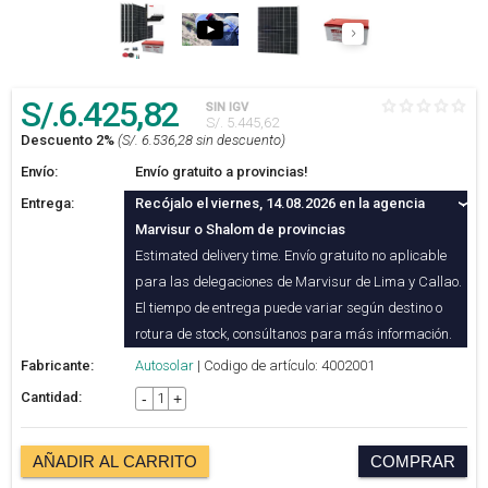
S/.
6.425
,82
SIN IGV
S/. 5.445,62
Descuento 2%
(S/. 6.536,28 sin descuento)
Envío:
Envío gratuito a provincias!
Entrega:
Recójalo el viernes, 14.08.2026 en la agencia
Marvisur o Shalom de provincias
Estimated delivery time. Envío gratuito no aplicable
para las delegaciones de Marvisur de Lima y Callao.
El tiempo de entrega puede variar según destino o
rotura de stock, consúltanos para más información.
Fabricante:
Autosolar
| Codigo de artículo: 4002001
Cantidad:
-
+
AÑADIR AL CARRITO
COMPRAR