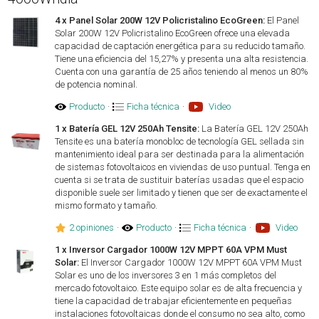
4 x Panel Solar 200W 12V Policristalino EcoGreen:
El Panel
Solar 200W 12V Policristalino EcoGreen ofrece una elevada
capacidad de captación energética para su reducido tamaño.
Tiene una eficiencia del 15,27% y presenta una alta resistencia.
Cuenta con una garantía de 25 años teniendo al menos un 80%
de potencia nominal.
Producto
·
Ficha técnica
·
Video
1 x Batería GEL 12V 250Ah Tensite:
La Batería GEL 12V 250Ah
Tensite es una batería monobloc de tecnología GEL sellada sin
mantenimiento ideal para ser destinada para la alimentación
de sistemas fotovoltaicos en viviendas de uso puntual. Tenga en
cuenta si se trata de sustituir baterías usadas que el espacio
disponible suele ser limitado y tienen que ser de exactamente el
mismo formato y tamaño.
2 opiniones
·
Producto
·
Ficha técnica
·
Video
1 x Inversor Cargador 1000W 12V MPPT 60A VPM Must
Solar:
El Inversor Cargador 1000W 12V MPPT 60A VPM Must
Solar es uno de los inversores 3 en 1 más completos del
mercado fotovoltaico. Este equipo solar es de alta frecuencia y
tiene la capacidad de trabajar eficientemente en pequeñas
instalaciones fotovoltaicas donde el consumo no sea alto, como