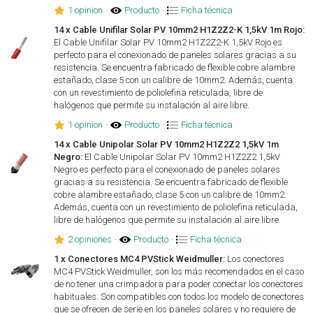
1 opinion
·
Producto
·
Ficha técnica
14 x Cable Unifilar Solar PV 10mm2 H1Z2Z2-K 1,5kV 1m Rojo:
El Cable Unifilar Solar PV 10mm2 H1Z2Z2-K 1,5kV Rojo es
perfecto para el conexionado de paneles solares gracias a su
resistencia. Se encuentra fabricado de flexible cobre alambre
estañado, clase 5 con un calibre de 10mm2. Además, cuenta
con un revestimiento de poliolefina reticulada, libre de
halógenos que permite su instalación al aire libre.
1 opinion
·
Producto
·
Ficha técnica
14 x Cable Unipolar Solar PV 10mm2 H1Z2Z2 1,5kV 1m
Negro:
El Cable Unipolar Solar PV 10mm2 H1Z2Z2 1,5kV
Negro es perfecto para el conexionado de paneles solares
gracias a su resistencia. Se encuentra fabricado de flexible
cobre alambre estañado, clase 5 con un calibre de 10mm2.
Además, cuenta con un revestimiento de poliolefina reticulada,
libre de halógenos que permite su instalación al aire libre.
2 opiniones
·
Producto
·
Ficha técnica
1 x Conectores MC4 PVStick Weidmuller:
Los conectores
MC4 PVStick Weidmuller, son los más recomendados en el caso
de no tener una crimpadora para poder conectar los conectores
habituales. Son compatibles con todos los modelo de conectores
que se ofrecen de serie en los paneles solares y no requiere de