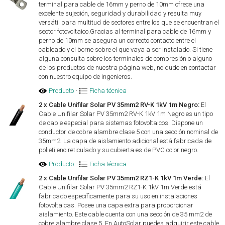
terminal para cable de 16mm y perno de 10mm ofrece una
excelente sujeción, seguridad y durabilidad y resulta muy
versátil para multitud de sectores entre los que se encuentran el
sector fotovoltaico.Gracias al terminal para cable de 16mm y
perno de 10mm se asegura un correcto contacto entre el
cableado y el borne sobre el que vaya a ser instalado. Si tiene
alguna consulta sobre los terminales de compresión o alguno
de los productos de nuestra página web, no dude en contactar
con nuestro equipo de ingenieros.
Producto
·
Ficha técnica
2 x Cable Unifilar Solar PV 35mm2 RV-K 1kV 1m Negro:
El
Cable Unifilar Solar PV 35mm2 RV-K 1kV 1m Negro es un tipo
de cable especial para sistemas fotovoltaicos. Dispone un
conductor de cobre alambre clase 5 con una sección nominal de
35mm2. La capa de aislamiento adicional está fabricada de
polietileno reticulado y su cubierta es de PVC color negro.
Producto
·
Ficha técnica
2 x Cable Unifilar Solar PV 35mm2 RZ1-K 1kV 1m Verde:
El
Cable Unifilar Solar PV 35mm2 RZ1-K 1kV 1m Verde está
fabricado específicamente para su uso en instalaciones
fotovoltaicas. Posee una capa extra para proporcionar
aislamiento. Este cable cuenta con una sección de 35 mm2 de
cobre alambre clase 5. En AutoSolar puedes adquirir este cable