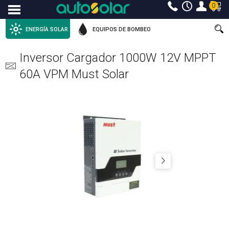
0
Menu
ENERGÍA SOLAR
EQUIPOS DE BOMBEO
Inversor Cargador 1000W 12V MPPT
60A VPM Must Solar