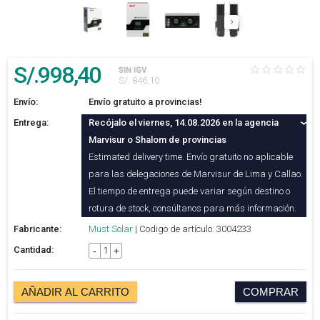
S/.
998
,40
SIN IGV
S/. 846,10
Envío:
Envío gratuito a provincias!
Entrega:
Recójalo el viernes, 14.08.2026 en la agencia
Marvisur o Shalom de provincias
Estimated delivery time. Envío gratuito no aplicable
para las delegaciones de Marvisur de Lima y Callao.
El tiempo de entrega puede variar según destino o
rotura de stock, consúltanos para más información.
Fabricante:
Must Solar
| Codigo de artículo: 3004233
Cantidad:
-
+
AÑADIR AL CARRITO
COMPRAR