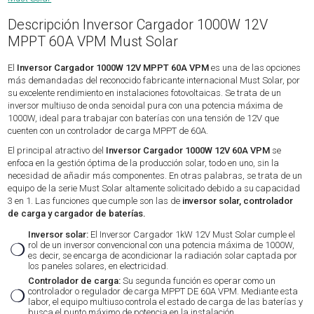
Descripción Inversor Cargador 1000W 12V
MPPT 60A VPM Must Solar
El
Inversor Cargador 1000W 12V MPPT 60A VPM
es una de las opciones
más demandadas del reconocido fabricante internacional Must Solar, por
su excelente rendimiento en instalaciones fotovoltaicas. Se trata de un
inversor multiuso de onda senoidal pura con una potencia máxima de
1000W, ideal para trabajar con baterías con una tensión de 12V que
cuenten con un controlador de carga MPPT de 60A.
El principal atractivo del
Inversor Cargador 1000W 12V 60A VPM
se
enfoca en la gestión óptima de la producción solar, todo en uno, sin la
necesidad de añadir más componentes. En otras palabras, se trata de un
equipo de la serie Must Solar altamente solicitado debido a su capacidad
3 en 1. Las funciones que cumple son las de
inversor solar, controlador
de carga y cargador de baterías.
Inversor solar:
El Inversor Cargador 1kW 12V Must Solar cumple el
❍
rol de un inversor convencional con una potencia máxima de 1000W,
es decir, se encarga de acondicionar la radiación solar captada por
los paneles solares, en electricidad.
Controlador de carga:
Su segunda función es operar como un
❍
controlador o regulador de carga MPPT DE 60A VPM. Mediante esta
labor, el equipo multiuso controla el estado de carga de las baterías y
busca el punto máximo de potencia en la instalación.