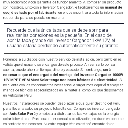
muy económico y con garantía de funcionamiento. Al comprar su producto
con nosotros, junto con el Inversor Cargador, le facilitaremos un
manual de
uso, diseñado por el fabricante
, en el que encontrará toda la información
requerida para su puesta en marcha.
Recuerde que la única tapa que se debe abrir para
realizar las conexiones es la pequeña. En el caso de
abrir la tapa grande del Inversor Cargador 1kW 12V, el
usuario estaría perdiendo automáticamente su garantía.
Ponemos a su disposición nuestro servicio de instalación, pero también es
válido que el usuario se encargue de este proceso. Al realizarlo por su
cuenta, puede ahorrar tiempo, dinero y espacio. Sin embargo,
será
necesario que el encargado del montaje del Inversor Cargador 1000W
12V MPPT VPM Must Solar tenga nociones básicas de electricidad.
Si
no cuenta con los conocimientos necesarios le sugerimos dejar el trabajo en
manos de técnicos especializados en la materia, como los que disponemos
en AutoSolar Perú.
Nuestros instaladores se pueden desplazar a cualquier destino del Perú
para llevar a cabo su proyecto fotovoltaico. ¡Compre su inversor cargador
con
AutoSolar Perú
y empieza a disfrutar de las ventajas de la energía
solar fotovoltaica! Para cualquier consulta o cotización, no dude en ponerse
en contacto con nosotros. Nuestro equipo técnico estará encantado de