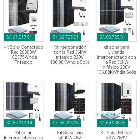
S/. 61.017,91
S/. 62.725,01
S/. 62.725,01
Kit Solar Conectado
Kit Interconexión
kit solar para
Red 20000W
con la Red 36kW
vivienda
102375Whdia
trifásico 220V
Interconectado con
Trifásico
136,08KWhdía Solis
la Red 36kW
trifásico 220V
136,08KWhdía Solis
Descuento 2%
S/. 65.912,14
S/. 66.903,36
S/. 69.938,65
Kit solar
Kit Solar Litio
Kit Solar Híbrido
Interconectado con
5000W 48V
6KW 288V