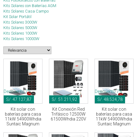
Kits Fotovoltaicos con Baterías
Kits Solares con Baterías AGM
Kits Solares Casa Campo
Kit Solar Portátil
Kits Solares 3000W
Kits Solares 5000W
Kits Solares 1000W
Kits Solares 10000W
Descuento 7%
Descuento 7%
S/. 47.127,87
S/. 51.211,92
S/. 48.524,78
Kit solar con
Kit Conexión Red
Kit solar con
baterías para casa
Trifásico 12500W
baterías para casa
11kW 54900Whdia
61500Whdia 220V
11kW 54900Whdia
Suntaic Magnum
Suntaic Magnum