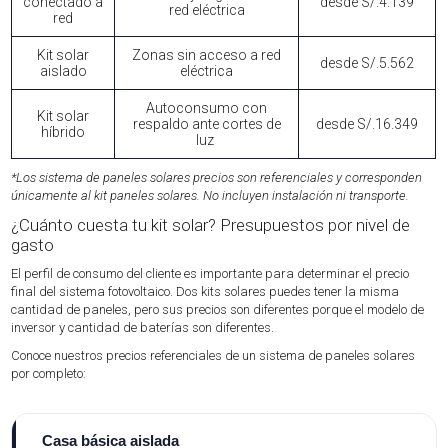
conectado a
desde S/.4.139
red eléctrica
red
Kit solar
Zonas sin acceso a red
desde S/.5.562
aislado
eléctrica
Autoconsumo con
Kit solar
respaldo ante cortes de
desde S/.16.349
híbrido
luz
*Los sistema de paneles solares precios son referenciales y corresponden
únicamente al kit paneles solares. No incluyen instalación ni transporte.
¿Cuánto cuesta tu kit solar? Presupuestos por nivel de
gasto
El perfil de consumo del cliente es importante para determinar el precio
final del sistema fotovoltaico. Dos kits solares puedes tener la misma
cantidad de paneles, pero sus precios son diferentes porque el modelo de
inversor y cantidad de baterías son diferentes.
Conoce nuestros precios referenciales de un sistema de paneles solares
por completo:
Casa básica aislada