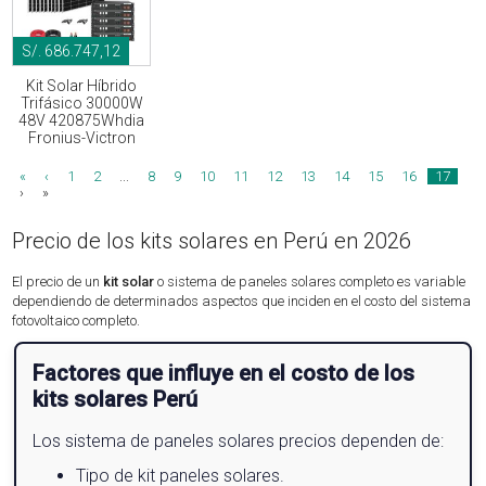
S/. 686.747,12
Kit Solar Híbrido
Trifásico 30000W
48V 420875Whdia
Fronius-Victron
«
‹
1
2
...
8
9
10
11
12
13
14
15
16
17
›
»
Precio de los kits solares en Perú en 2026
El precio de un
kit solar
o sistema de paneles solares completo es variable
dependiendo de determinados aspectos que inciden en el costo del sistema
fotovoltaico completo.
Factores que influye en el costo de los
kits solares Perú
Los sistema de paneles solares precios dependen de:
Tipo de kit paneles solares.