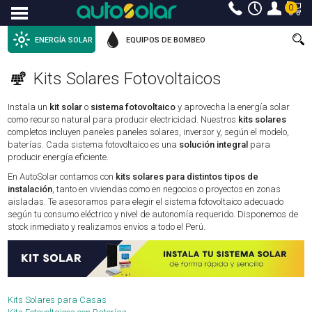
0
Menu
ENERGÍA SOLAR
EQUIPOS DE BOMBEO
Kits Solares Fotovoltaicos
Instala un
kit solar
o
sistema fotovoltaico
y aprovecha la energía solar
como recurso natural para producir electricidad. Nuestros
kits solares
completos incluyen paneles paneles solares, inversor y, según el modelo,
baterías. Cada sistema fotovoltaico es una
solución integral
para
producir energía eficiente.
En AutoSolar contamos con
kits solares para distintos tipos de
instalación
, tanto en viviendas como en negocios o proyectos en zonas
aisladas. Te asesoramos para elegir el sistema fotovoltaico adecuado
según tu consumo eléctrico y nivel de autonomía requerido. Disponemos de
stock inmediato y realizamos envíos a todo el Perú.
Kits Solares para Casas