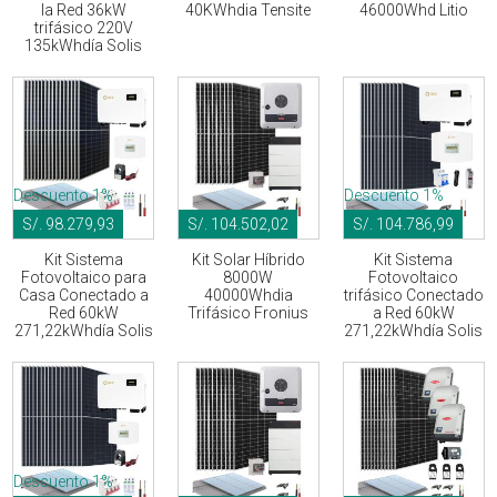
la Red 36kW
40KWhdia Tensite
46000Whd Litio
trifásico 220V
135kWhdía Solis
Descuento 1%
Descuento 1%
S/. 98.279,93
S/. 104.502,02
S/. 104.786,99
Kit Sistema
Kit Solar Híbrido
Kit Sistema
Fotovoltaico para
8000W
Fotovoltaico
Casa Conectado a
40000Whdia
trifásico Conectado
Red 60kW
Trifásico Fronius
a Red 60kW
271,22kWhdía Solis
271,22kWhdía Solis
Descuento 1%