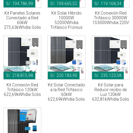
S/. 104.786,99
S/. 109.665,52
S/. 119.168,34
Kit Paneles Solares
Kit Solar Híbrido
Kit Conexión Red
Conectado a Red
10000W
Trifásico 30000W
60kW
52000Whdia
153000Whdia 220V
275,63kWhdía Solis
Trifásico Fronius
Descuento 2%
Descuento 2%
Descuento 1%
S/. 218.815,98
S/. 220.183,90
S/. 235.123,58
Kit Conexión Red
Kit Solar Conectado
Kit Solar para
Trifásico 120kW
a la Red Trifásico
Reducir recibo de
622,69kWhdía Solis
60kW
Luz 120kW
622,69kWhdía Solis
632,81kWhdía Solis