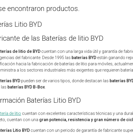
se encontraron productos.
rías Litio BYD
icante de las Baterías de litio BYD
terías de litio de BYD
cuentan con una larga vida útil y garantía de fa
igencias del fabricante. Desde 1995 las
baterías BYD
están ganando repu
ificación hacia la fabricación de baterías de litio para móviles, actualm
ministra a los sectores industriales más exigentes que requieren baterías 
terías BYD
pueden ser de varios tipos, donde destacan las
baterías BY
y las
baterías BYD B-Box
.
ormación Baterías Litio BYD
tería de litio
cuentan con excelentes características técnicas y una durab
eto, cuentan con una
gran potencia, resistencia y gran número de cic
terías Litio BYD
cuentan con un periodo de garantía de fabricante superior