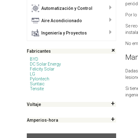
periód
Automatización y Control
Por lo
Aire Acondicionado
Se rec
instal
Ingeniería y Proyectos
No emi
Fabricantes
Man
BYD
DC Solar Energy
Felicity Solar
Dadas 
LG
lesion
Pylontech
Suntaic
Si tie
Tensite
ingeni
Voltaje
Amperios-hora