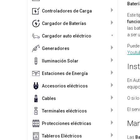
Baterí
Controladores de Carga
Este t
funcio
Cargador de Baterías
las ba
a ser u
Cargador auto eléctrico
Puede 
Generadores
Youtu
Iluminación Solar
Inst
Estaciones de Energía
En Aut
Accesorios eléctricos
equipo
O si l
Cables
El ser
Terminales eléctricos
Man
Protecciones eléctricas
Tableros Eléctricos
Las
Ba