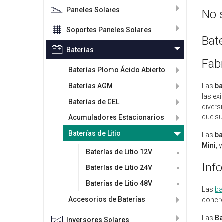
Paneles Solares
No 
Soportes Paneles Solares
Bate
Baterías
Fabr
Baterías Plomo Ácido Abierto
Baterías AGM
Las
ba
las ex
Baterías de GEL
divers
que su
Acumuladores Estacionarios
Baterías de Litio
Las
ba
Mini
, 
Baterías de Litio 12V
Inf
Baterías de Litio 24V
Baterías de Litio 48V
Las
ba
Accesorios de Baterías
concr
Las
Ba
Inversores Solares