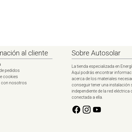
mación al cliente
Sobre Autosolar
a
La tienda especializada en Energí
 de pedidos
Aquí podrás encontrar informac
de cookies
acerca de los materiales necesa
 con nosotros
conseguir tener una instalación 
independiente de la red eléctrica 
conectada a ella.