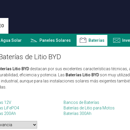
EO
 Agua Solar
Paneles Solares
Baterías
Inv
Baterías de Litio BYD
terías Litio BYD
destacan por sus excelentes características técnicas,
urabilidad, eficiencia y potencia. Las
Baterías Litio BYD
son muy utilizad
 industrial, aunque para las instalaciones solares más exigentes tambi
das.
as 12V
Bancos de Baterías
as LiFePO4
Baterías de Litio para Motos
ías 200Ah
Baterías 300Ah