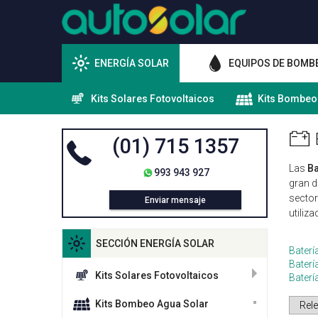
ENERGÍA SOLAR
EQUIPOS DE BOMB
Kits Solares Fotovoltaicos
Kits Bombeo
(01) 715 1357
Las
Ba
993 943 927
gran d
sector
Enviar mensaje
utiliza
SECCIÓN ENERGÍA SOLAR
Baterí
Baterí
Kits Solares Fotovoltaicos
Bater
Kits Bombeo Agua Solar