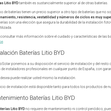
as Litio BYD
también es sustancialmente superior al de otras baterías.
ipo de baterías tienen un precio superior a otro tipo de baterías que no so
namiento, resistencia, vestatilidad y números de ciclos es muy superi
terías son una elección que asegura la durabilidad de la instalación fot
tilizada.
consultar más información sobre el cuidado y características de las b
be
.
alación Baterías Litio BYD
oSolar ponemos a su disposición el servicio de instalación y del resto 
 de instaladores profesionales en cualquier punto de España, con gara
o desea puede realizar usted mismo la instalación.
vicio de instalación está disponible tanto para todos los productos de
tenimiento Baterías Litio BYD
terías Litio BYD
no requiere de mantenimiento ni control periódico, pue