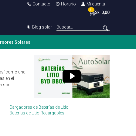
Contacto
Horario
Mi cuenta
0
S/. 0,00
Blog solar
ersores Solares
 así como una
as en el
én son
Cargadores de Baterías de Litio
Baterías de Litio Recargables