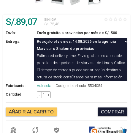
S/.
89
,07
SIN IGV
S/. 75,48
Envío:
Envío gratuito a provincias por más de S/. 500
Entrega:
Recójalo el viernes, 14.08.2026 en la agencia
Marvisur o Shalom de provincias
Estimated delivery time. Envío gratuito no aplicable
para las delegaciones de Marvisur de Lima y Callao.
El tiempo de entrega puede variar según destino o
rotura de stock, consúltanos para más información.
Fabricante:
Autosolar
| Codigo de artículo: 5504054
Cantidad:
-
+
AÑADIR AL CARRITO
COMPRAR