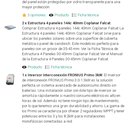
del panel están protegidas por vidrio transparente para una
mayor protección.
3 opiniones
·
Producto
·
Ficha técnica
2 x Estructura 4 paneles 144c 40mm Coplanar Falcat:
Comprar Estructura 4 paneles 144c 40mm Coplanar Falcat La
Estructura 4 paneles 144c 40mm Coplanar Falcat sirve para
ubicar los paneles solares sobre una superficie de cubierta
metálica o panel de sandwich. Este modelo es perfecto para
paneles con un grosor de 35-45 mm. Ver la Ficha Técnica de
Estructura 4 Paneles 30-45mm Coplanar Falcat Ver el Manual
de la Estructura 4 Paneles 30-45mm Coplanar Falcat
Producto
·
Ficha técnica
1 x Inversor Interconexión FRONIUS Primo 3kW:
El Inversor
de interconexión FRONIUS Primo 3.0-1 3kW es la solución
perfecta un sistema avanzado de autoconsumo directo sin
baterías. Una instalación solar con éste tipo de inversor se
amortiza rápidamente si nuestro consumo eléctrico es alto en
horas de sol. Además no tiene ningún tipo de mantenimiento,
por lo que tenemos una gran durabilidad y ahorro. La gama de
los Primo se caracteriza por ofrecer 2 reguladores MPPT y tener
potencias entre los 3 y los 8.2kW para instalaciones
monofásicas conectadas a red.