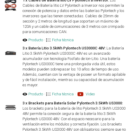
1 x Cables de Batería litio LV Pylontech a Inversor:
Los
Cables de Batería litio LV Pylontech a Inversor nos permiten la
conexión de potencia y datos entre las baterías Pylontech y los
inversores que las tienen conectadas. Cables de 25mm de
sección y 2 metros de longitud que soportan un máximo de
120A y un cable de comunicaciones de 3 metros con crimpado
para comunicaciones CAN.
Producto
·
Ficha técnica
3 x Batería Litio 3.5kWh Pylontech US3000C 48V:
La Batería
Litio 3.5kWh Pylontech US3000C 48V es un avanzado
acumulador con tecnología Fosfato de Ion-Litio. Una batería
Pylontech US3000C tiene una prolongada vida útil, estos
modelos pueden sobrepasar los 10 años de tiempo de uso.
Además, cuentan con la ventaja de poseer un formato apilable
y de fácil instalación, mientras su capacidad de acumulación
es mayor.
Producto
·
Ficha técnica
·
Video
3 x Brackets para Batería Solar Pylontech 3.5kWh US3000:
Los brackets para la batería de litio Pylontech 3.5kWh US3000
48V permite la conexión segura de la batería litio 3.5kWh
Pylontech US3000 48V. Con el espacio necesario para la
ventilación entre los módulos y correcta fijación. Los brackets
Pylontech 3.5kWh US3000 48V son obligatorios siempre que no