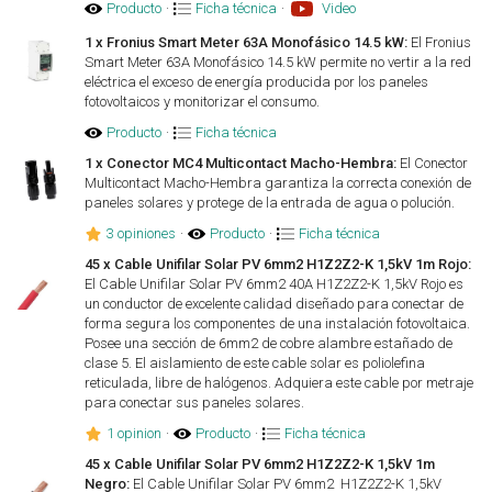
Producto
·
Ficha técnica
·
Video
1 x Fronius Smart Meter 63A Monofásico 14.5 kW:
El Fronius
Smart Meter 63A Monofásico 14.5 kW permite no vertir a la red
eléctrica el exceso de energía producida por los paneles
fotovoltaicos y monitorizar el consumo.
Producto
·
Ficha técnica
1 x Conector MC4 Multicontact Macho-Hembra:
El Conector
Multicontact Macho-Hembra garantiza la correcta conexión de
paneles solares y protege de la entrada de agua o polución.
3 opiniones
·
Producto
·
Ficha técnica
45 x Cable Unifilar Solar PV 6mm2 H1Z2Z2-K 1,5kV 1m Rojo:
El Cable Unifilar Solar PV 6mm2 40A H1Z2Z2-K 1,5kV Rojo es
un conductor de excelente calidad diseñado para conectar de
forma segura los componentes de una instalación fotovoltaica.
Posee una sección de 6mm2 de cobre alambre estañado de
clase 5. El aislamiento de este cable solar es poliolefina
reticulada, libre de halógenos. Adquiera este cable por metraje
para conectar sus paneles solares.
1 opinion
·
Producto
·
Ficha técnica
45 x Cable Unifilar Solar PV 6mm2 H1Z2Z2-K 1,5kV 1m
Negro:
El Cable Unifilar Solar PV 6mm2 H1Z2Z2-K 1,5kV