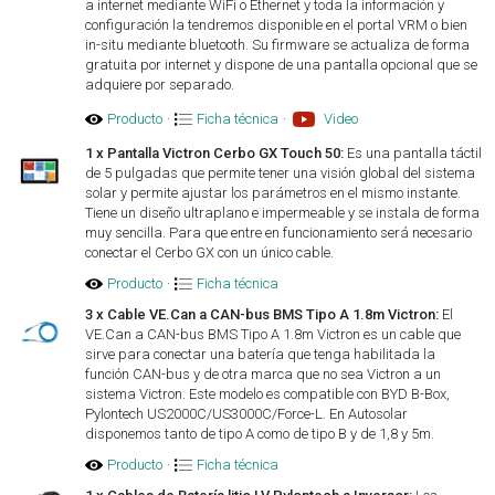
a internet mediante WiFi o Ethernet y toda la información y
configuración la tendremos disponible en el portal VRM o bien
in-situ mediante bluetooth. Su firmware se actualiza de forma
gratuita por internet y dispone de una pantalla opcional que se
adquiere por separado.
Producto
·
Ficha técnica
·
Video
1 x Pantalla Victron Cerbo GX Touch 50:
Es una pantalla táctil
de 5 pulgadas que permite tener una visión global del sistema
solar y permite ajustar los parámetros en el mismo instante.
Tiene un diseño ultraplano e impermeable y se instala de forma
muy sencilla. Para que entre en funcionamiento será necesario
conectar el Cerbo GX con un único cable.
Producto
·
Ficha técnica
3 x Cable VE.Can a CAN-bus BMS Tipo A 1.8m Victron:
El
VE.Can a CAN-bus BMS Tipo A 1.8m Victron es un cable que
sirve para conectar una batería que tenga habilitada la
función CAN-bus y de otra marca que no sea Victron a un
sistema Victron. Este modelo es compatible con BYD B-Box,
Pylontech US2000C/US3000C/Force-L. En Autosolar
disponemos tanto de tipo A como de tipo B y de 1,8 y 5m.
Producto
·
Ficha técnica