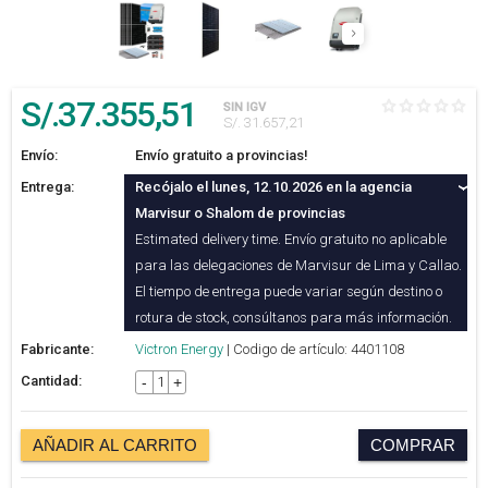
S/.
37.355
,51
SIN IGV
S/. 31.657,21
Envío:
Envío gratuito a provincias!
Entrega:
Recójalo el lunes, 12.10.2026 en la agencia
Marvisur o Shalom de provincias
Estimated delivery time. Envío gratuito no aplicable
para las delegaciones de Marvisur de Lima y Callao.
El tiempo de entrega puede variar según destino o
rotura de stock, consúltanos para más información.
Fabricante:
Victron Energy
| Codigo de artículo: 4401108
Cantidad:
-
+
AÑADIR AL CARRITO
COMPRAR