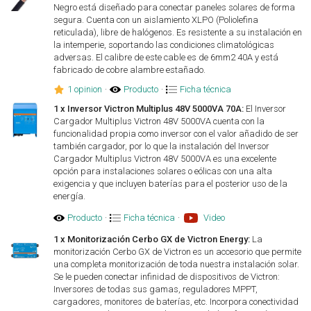
Negro está diseñado para conectar paneles solares de forma
segura. Cuenta con un aislamiento XLPO (Poliolefina
reticulada), libre de halógenos. Es resistente a su instalación en
la intemperie, soportando las condiciones climatológicas
adversas. El calibre de este cable es de 6mm2 40A y está
fabricado de cobre alambre estañado.
1 opinion
·
Producto
·
Ficha técnica
1 x Inversor Victron Multiplus 48V 5000VA 70A:
El Inversor
Cargador Multiplus Victron 48V 5000VA cuenta con la
funcionalidad propia como inversor con el valor añadido de ser
también cargador, por lo que la instalación del Inversor
Cargador Multiplus Victron 48V 5000VA es una excelente
opción para instalaciones solares o eólicas con una alta
exigencia y que incluyen baterías para el posterior uso de la
energía.
Producto
·
Ficha técnica
·
Video
1 x Monitorización Cerbo GX de Victron Energy:
La
monitorización Cerbo GX de Victron es un accesorio que permite
una completa monitorización de toda nuestra instalación solar.
Se le pueden conectar infinidad de dispositivos de Victron:
Inversores de todas sus gamas, reguladores MPPT,
cargadores, monitores de baterías, etc. Incorpora conectividad