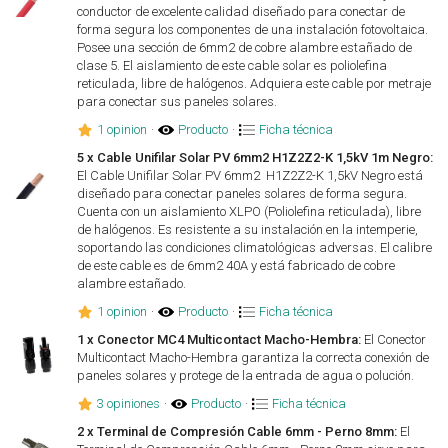
conductor de excelente calidad diseñado para conectar de
forma segura los componentes de una instalación fotovoltaica.
Posee una sección de 6mm2 de cobre alambre estañado de
clase 5. El aislamiento de este cable solar es poliolefina
reticulada, libre de halógenos. Adquiera este cable por metraje
para conectar sus paneles solares.
1 opinion
·
Producto
·
Ficha técnica
5 x Cable Unifilar Solar PV 6mm2 H1Z2Z2-K 1,5kV 1m Negro:
El Cable Unifilar Solar PV 6mm2 H1Z2Z2-K 1,5kV Negro está
diseñado para conectar paneles solares de forma segura.
Cuenta con un aislamiento XLPO (Poliolefina reticulada), libre
de halógenos. Es resistente a su instalación en la intemperie,
soportando las condiciones climatológicas adversas. El calibre
de este cable es de 6mm2 40A y está fabricado de cobre
alambre estañado.
1 opinion
·
Producto
·
Ficha técnica
1 x Conector MC4 Multicontact Macho-Hembra:
El Conector
Multicontact Macho-Hembra garantiza la correcta conexión de
paneles solares y protege de la entrada de agua o polución.
3 opiniones
·
Producto
·
Ficha técnica
2 x Terminal de Compresión Cable 6mm - Perno 8mm:
El