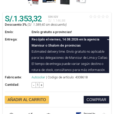
S/.
1.353
,32
SIN IGV
S/. 1.146,88
Descuento 3%
(S/. 1.389,40 sin descuento)
Envío:
Envío gratuito a provincias!
Entrega:
Recójalo el viernes, 14.08.2026 en la agencia
Marvisur o Shalom de provincias
Estimated delivery time. Envío gratuito no aplicable
para las delegaciones de Marvisur de Lima y Callao.
El tiempo de entrega puede variar según destino o
rotura de stock, consúltanos para más información.
Fabricante:
Autosolar
| Codigo de artículo: 4008618
Cantidad:
-
+
AÑADIR AL CARRITO
COMPRAR