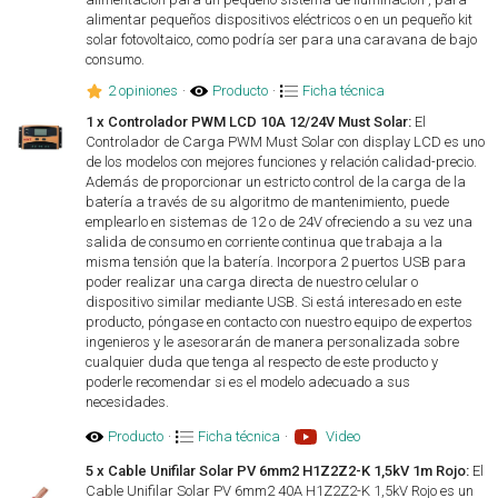
alimentar pequeños dispositivos eléctricos o en un pequeño kit
solar fotovoltaico, como podría ser para una caravana de bajo
consumo.
2 opiniones
·
Producto
·
Ficha técnica
1 x Controlador PWM LCD 10A 12/24V Must Solar:
El
Controlador de Carga PWM Must Solar con display LCD es uno
de los modelos con mejores funciones y relación calidad-precio.
Además de proporcionar un estricto control de la carga de la
batería a través de su algoritmo de mantenimiento, puede
emplearlo en sistemas de 12 o de 24V ofreciendo a su vez una
salida de consumo en corriente continua que trabaja a la
misma tensión que la batería. Incorpora 2 puertos USB para
poder realizar una carga directa de nuestro celular o
dispositivo similar mediante USB. Si está interesado en este
producto, póngase en contacto con nuestro equipo de expertos
ingenieros y le asesorarán de manera personalizada sobre
cualquier duda que tenga al respecto de este producto y
poderle recomendar si es el modelo adecuado a sus
necesidades.
Producto
·
Ficha técnica
·
Video
5 x Cable Unifilar Solar PV 6mm2 H1Z2Z2-K 1,5kV 1m Rojo:
El
Cable Unifilar Solar PV 6mm2 40A H1Z2Z2-K 1,5kV Rojo es un