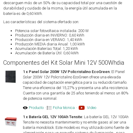
descarguen más de un 50% de su capacidad total por una cuestión de
durabilidad y cuidado de la misma, la energía útil acumulada en la
batería es de 0,60 kWh.
Las características del sistema ofertado son:
Potencia solar fotovoltaica instalada: 200 W
Producción diaria en INVIERNO: 0,60 kWh
Producción diaria en VERANO: 1,40 kWh
Producción MEDIA diaria Anual: 1,00 kWh
Acumulación Baterías Total: 1,20 kWh
Acumulación de Batería Útil: 0,60 kWh
Componentes del Kit Solar Mini 12V 500Whdia
1 x Panel Solar 200W 12V Policristalino EcoGreen:
El Panel
Solar 200W 12V Policristalino EcoGreen ofrece una elevada
capacidad de captación energética para su reducido tamaño.
Tiene una eficiencia del 15,27% y presenta una alta resistencia.
Cuenta con una garantía de 25 años teniendo al menos un 80%
de potencia nominal.
Producto
·
Ficha técnica
·
Video
1 x Batería GEL 12V 100Ah Tensite:
La batería GEL 12V 100Ah
Tensite no necesita mantenimiento y no emite gases al ser una
batería monoblock. Este modelo es muy utilizado como fuente de
alimentación para un pequeño sistema de iluminación , para