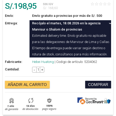
S/.
198
,95
SIN IGV
S/. 168,60
Envío:
Envío gratuito a provincias por más de S/. 500
Entrega:
Recójalo el martes, 18.08.2026 en la agencia
Marvisur o Shalom de provincias
Estimated delivery time. Envío gratuito no aplicable
para las delegaciones de Marvisur de Lima y Callao.
El tiempo de entrega puede variar según destino o
rotura de stock, consúltanos para más información.
Fabricante:
Hebei Huatong
| Codigo de artículo: 5204062
Cantidad:
-
+
AÑADIR AL CARRITO
COMPRAR