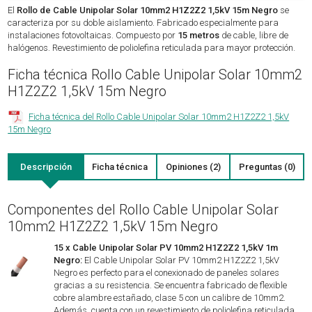
El
Rollo de Cable Unipolar Solar 10mm2 H1Z2Z2 1,5kV 15m Negro
se
caracteriza por su doble aislamiento. Fabricado especialmente para
instalaciones fotovoltaicas. Compuesto por
15 metros
de cable, libre de
halógenos. Revestimiento de poliolefina reticulada para mayor protección.
Ficha técnica Rollo Cable Unipolar Solar 10mm2
H1Z2Z2 1,5kV 15m Negro
Ficha técnica del Rollo Cable Unipolar Solar 10mm2 H1Z2Z2 1,5kV
15m Negro
Descripción
Ficha técnica
Opiniones (2)
Preguntas (0)
Componentes del Rollo Cable Unipolar Solar
10mm2 H1Z2Z2 1,5kV 15m Negro
15 x Cable Unipolar Solar PV 10mm2 H1Z2Z2 1,5kV 1m
Negro:
El Cable Unipolar Solar PV 10mm2 H1Z2Z2 1,5kV
Negro es perfecto para el conexionado de paneles solares
gracias a su resistencia. Se encuentra fabricado de flexible
cobre alambre estañado, clase 5 con un calibre de 10mm2.
Además, cuenta con un revestimiento de poliolefina reticulada,