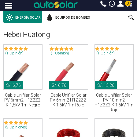
0
Menu
ENERGÍA SOLAR
EQUIPOS DE BOMBEO
Hebei Huatong
(1 Opinión)
(1 Opinión)
(1 Opinión)
S/. 6,76
S/. 6,76
S/. 13,26
Cable Unifilar Solar
Cable Unifilar Solar
Cable Unifilar Solar
PV 6mm2 H1Z2Z2-
PV 6mm2 H1Z2Z2-
PV 10mm2
K 1,5kV 1m Negro
K 1,5kV 1m Rojo
H1Z2Z2-K 1,5kV 1m
Rojo
(2 Opiniones)