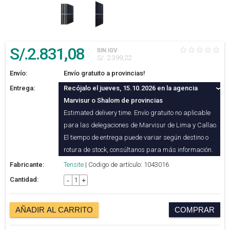
S/.
2.831
,08
SIN IGV
S/. 2.399,22
Envío:
Envío gratuito a provincias!
Entrega:
Recójalo el jueves, 15.10.2026 en la agencia
Marvisur o Shalom de provincias
Estimated delivery time. Envío gratuito no aplicable
para las delegaciones de Marvisur de Lima y Callao.
El tiempo de entrega puede variar según destino o
rotura de stock, consúltanos para más información.
Fabricante:
Tensite
| Codigo de artículo: 1043016
Cantidad:
-
+
AÑADIR AL CARRITO
COMPRAR