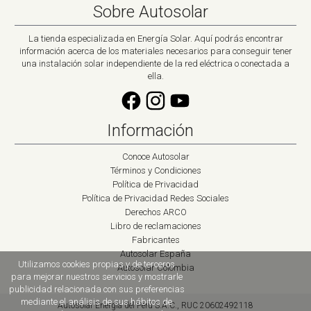
Sobre Autosolar
La tienda especializada en Energía Solar. Aquí podrás encontrar
información acerca de los materiales necesarios para conseguir tener
una instalación solar independiente de la red eléctrica o conectada a
ella.
Información
Conoce Autosolar
Términos y Condiciones
Política de Privacidad
Política de Privacidad Redes Sociales
Derechos ARCO
Libro de reclamaciones
Fabricantes
Autosolar España
Utilizamos cookies propias y de terceros
Autosolar Colombia
para mejorar nuestros servicios y mostrarle
publicidad relacionada con sus preferencias
mediante el análisis de sus hábitos de
Autosolar Energía del Perú S.A.C., RUC 20602492118