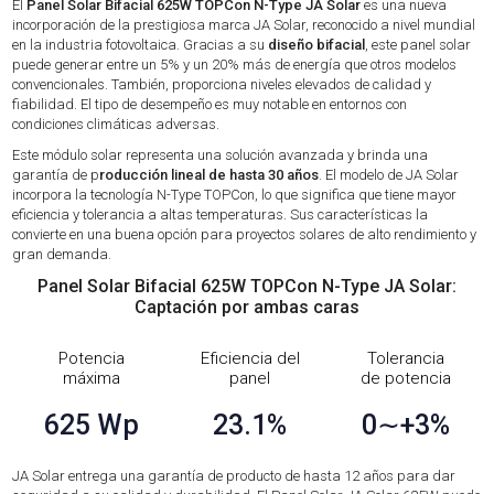
El
Panel Solar Bifacial 625W TOPCon N-Type JA Solar
es una nueva
incorporación de la prestigiosa marca JA Solar, reconocido a nivel mundial
en la industria fotovoltaica. Gracias a su
diseño bifacial
, este panel solar
puede generar entre un 5% y un 20% más de energía que otros modelos
convencionales. También, proporciona niveles elevados de calidad y
fiabilidad. El tipo de desempeño es muy notable en entornos con
condiciones climáticas adversas.
Este módulo solar representa una solución avanzada y brinda una
garantía de p
roducción lineal de hasta 30 años
. El modelo de JA Solar
incorpora la tecnología N-Type TOPCon, lo que significa que tiene mayor
eficiencia y tolerancia a altas temperaturas. Sus características la
convierte en una buena opción para proyectos solares de alto rendimiento y
gran demanda.
Panel Solar Bifacial 625W TOPCon N-Type JA Solar:
Captación por ambas caras
Potencia
Eficiencia del
Tolerancia
máxima
panel
de potencia
625 Wp
23.1%
0∼+3%
JA Solar entrega una garantía de producto de hasta 12 años para dar