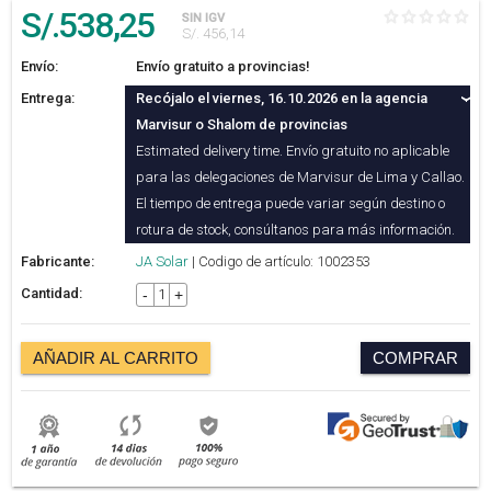
S/.
538
,25
SIN IGV
S/. 456,14
Envío:
Envío gratuito a provincias!
Entrega:
Recójalo el viernes, 16.10.2026 en la agencia
Marvisur o Shalom de provincias
Estimated delivery time. Envío gratuito no aplicable
para las delegaciones de Marvisur de Lima y Callao.
El tiempo de entrega puede variar según destino o
rotura de stock, consúltanos para más información.
Fabricante:
JA Solar
| Codigo de artículo: 1002353
Cantidad:
-
+
AÑADIR AL CARRITO
COMPRAR