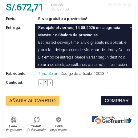
S/.
672
,71
SIN IGV
S/. 570,09
Envío:
Envío gratuito a provincias!
Entrega:
Recójalo el viernes, 14.08.2026 en la agencia
Marvisur o Shalom de provincias
Estimated delivery time. Envío gratuito no aplicable
para las delegaciones de Marvisur de Lima y Callao.
El tiempo de entrega puede variar según destino o
rotura de stock, consúltanos para más información.
Fabricante:
Trina Solar
| Codigo de artículo: 1002341
Cantidad:
-
+
AÑADIR AL CARRITO
COMPRAR