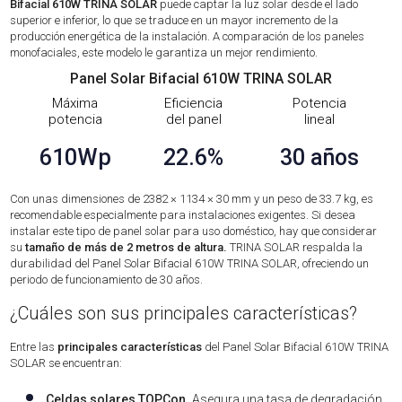
Bifacial 610W TRINA SOLAR
puede captar la luz solar desde el lado
superior e inferior, lo que se traduce en un mayor incremento de la
producción energética de la instalación. A comparación de los paneles
monofaciales, este modelo le garantiza un mejor rendimiento.
Panel Solar Bifacial 610W TRINA SOLAR
Máxima
Eficiencia
Potencia
potencia
del panel
lineal
610Wp
22.6%
30 años
Con unas dimensiones de 2382 × 1134 × 30 mm y un peso de 33.7 kg, es
recomendable especialmente para instalaciones exigentes. Si desea
instalar este tipo de panel solar para uso doméstico, hay que considerar
su
tamaño de más de 2 metros de altura.
TRINA SOLAR respalda la
durabilidad del Panel Solar Bifacial 610W TRINA SOLAR, ofreciendo un
periodo de funcionamiento de 30 años.
¿Cuáles son sus principales características?
Entre las
principales características
del Panel Solar Bifacial 610W TRINA
SOLAR se encuentran:
Celdas solares TOPCon.
Asegura una tasa de degradación