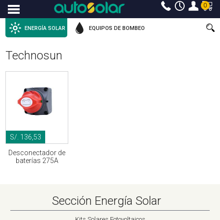
0
Menu
ENERGÍA SOLAR
EQUIPOS DE BOMBEO
Technosun
S/. 136,53
Desconectador de
baterías 275A
Sección Energía Solar
Kits Solares Fotovoltaicos