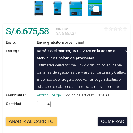
S/.
6.675
,58
SIN IGV
S/. 5.657,27
Envío:
Envío gratuito a provincias!
Entrega:
Recójalo el martes, 15.09.2026 en la agencia
Marvisur o Shalom de provincias
Estimated delivery time. Envío gratuito no aplicable
para las delegaciones de Marvisur de Lima y Callao.
El tiempo de entrega puede variar según destino o
rotura de stock, consúltanos para más información.
Fabricante:
Victron Energy
| Codigo de artículo: 3004160
Cantidad:
-
+
AÑADIR AL CARRITO
COMPRAR