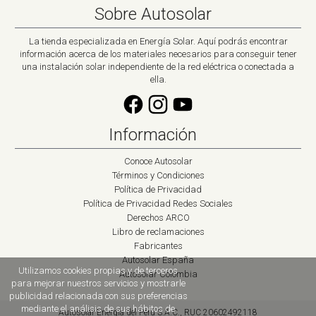
Sobre Autosolar
La tienda especializada en Energía Solar. Aquí podrás encontrar
información acerca de los materiales necesarios para conseguir tener
una instalación solar independiente de la red eléctrica o conectada a
ella.
Información
Conoce Autosolar
Términos y Condiciones
Política de Privacidad
Política de Privacidad Redes Sociales
Derechos ARCO
Libro de reclamaciones
Fabricantes
Autosolar España
Utilizamos cookies propias y de terceros
Autosolar Colombia
para mejorar nuestros servicios y mostrarle
publicidad relacionada con sus preferencias
mediante el análisis de sus hábitos de
Autosolar Energía del Perú S.A.C., RUC 20602492118