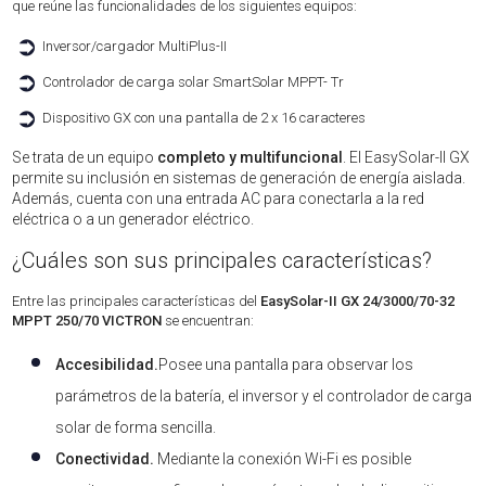
que reúne las funcionalidades de los siguientes equipos:
➲
Inversor/cargador MultiPlus-II
➲
Controlador de carga solar SmartSolar MPPT- Tr
➲
Dispositivo GX con una pantalla de 2 x 16 caracteres
Se trata de un equipo
completo y multifuncional
. E
l EasySolar-II GX
permite su inclusión en sistemas de generación de energía aislada.
Además, cuenta con una entrada AC para conectarla a la red
eléctrica o a un generador eléctrico.
¿Cuáles son sus principales características?
Entre las principales características del
EasySolar-II GX 24/3000/70-32
MPPT 250/70 VICTRON
se encuentran:
Accesibilidad.
Posee una pantalla para observar los
parámetros de la batería, el inversor y el controlador de carga
solar de forma sencilla.
Conectividad.
Mediante la conexión Wi-Fi es posible