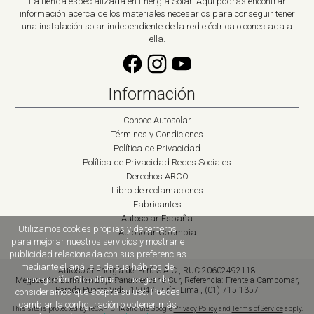
La tienda especializada en Energía Solar. Aquí podrás encontrar
información acerca de los materiales necesarios para conseguir tener
una instalación solar independiente de la red eléctrica o conectada a
ella.
Información
Conoce Autosolar
Términos y Condiciones
Política de Privacidad
Política de Privacidad Redes Sociales
Derechos ARCO
Libro de reclamaciones
Fabricantes
Autosolar España
Utilizamos cookies propias y de terceros
Autosolar Colombia
para mejorar nuestros servicios y mostrarle
publicidad relacionada con sus preferencias
mediante el análisis de sus hábitos de
Autosolar Energía del Perú S.A.C., RUC 20602492118
navegación. Si continuas navegando,
Megacentro Lurín km 29,5 Panamericana Sur
,
Referencia: Frente a Campomar,
Parada Puente Vidu,
15047
Lurín, Lima
,
(01) 715 1357
consideramos que acepta su uso. Puedes
cambiar la configuración o obtener más
This site is protected by reCAPTCHA and the Google
Privacy Policy
and
Terms of Service
apply.