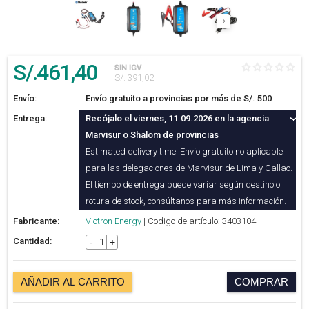
S/.
461
,40
SIN IGV
S/. 391,02
Envío:
Envío gratuito a provincias por más de S/. 500
Entrega:
Recójalo el viernes, 11.09.2026 en la agencia
Marvisur o Shalom de provincias
Estimated delivery time. Envío gratuito no aplicable
para las delegaciones de Marvisur de Lima y Callao.
El tiempo de entrega puede variar según destino o
rotura de stock, consúltanos para más información.
Fabricante:
Victron Energy
| Codigo de artículo: 3403104
Cantidad:
-
+
AÑADIR AL CARRITO
COMPRAR