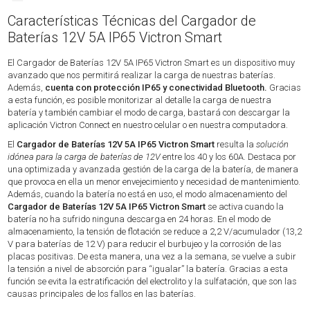
Características Técnicas del Cargador de
Baterías 12V 5A IP65 Victron Smart
El Cargador de Baterías 12V 5A IP65 Victron Smart es un dispositivo muy
avanzado que nos permitirá realizar la carga de nuestras baterías.
Además,
cuenta con protección IP65 y conectividad Bluetooth.
Gracias
a esta función, es posible monitorizar al detalle la carga de nuestra
batería y también cambiar el modo de carga, bastará con descargar la
aplicación Victron Connect en nuestro celular o en nuestra computadora.
El
Cargador de Baterías 12V 5A IP65 Victron Smart
resulta la
solución
idónea para la carga de baterías de 12V
entre los 40 y los 60A. Destaca por
una optimizada y avanzada gestión de la carga de la batería, de manera
que provoca en ella un menor envejecimiento y necesidad de mantenimiento.
Además, cuando la batería no está en uso, el modo almacenamiento del
Cargador de Baterías 12V 5A IP65 Victron Smart
se activa cuando la
batería no ha sufrido ninguna descarga en 24 horas. En el modo de
almacenamiento, la tensión de flotación se reduce a 2,2 V/acumulador (13,2
V para baterías de 12 V) para reducir el burbujeo y la corrosión de las
placas positivas. De esta manera, una vez a la semana, se vuelve a subir
la tensión a nivel de absorción para “igualar” la batería. Gracias a esta
función se evita la estratificación del electrolito y la sulfatación, que son las
causas principales de los fallos en las baterías.