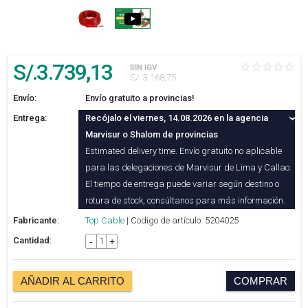
S/.
3.739
,13
SIN IGV
S/. 3.168,75
Envío:
Envío gratuito a provincias!
Entrega:
Recójalo el viernes, 14.08.2026 en la agencia
Marvisur o Shalom de provincias
Estimated delivery time. Envío gratuito no aplicable
para las delegaciones de Marvisur de Lima y Callao.
El tiempo de entrega puede variar según destino o
rotura de stock, consúltanos para más información.
Fabricante:
Top Cable
| Codigo de artículo: 5204025
Cantidad:
-
+
AÑADIR AL CARRITO
COMPRAR