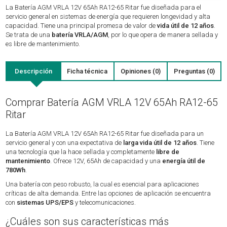
La Batería AGM VRLA 12V 65Ah RA12-65 Ritar fue diseñada para el
servicio general en sistemas de energía que requieren longevidad y alta
capacidad. Tiene una principal promesa de valor de
vida útil de 12 años
.
Se trata de una
batería VRLA/AGM
, por lo que opera de manera sellada y
es libre de mantenimiento.
Descripción
Ficha técnica
Opiniones (0)
Preguntas (0)
Comprar Batería AGM VRLA 12V 65Ah RA12-65
Ritar
La Batería AGM VRLA 12V 65Ah RA12-65 Ritar fue diseñada para un
servicio general y con una expectativa de
larga vida útil de 12 años
. Tiene
una tecnología que la hace sellada y completamente
libre de
mantenimiento
. Ofrece 12V, 65Ah de capacidad y una
energía útil de
780Wh
.
Una batería con peso robusto, la cual es esencial para aplicaciones
críticas de alta demanda. Entre las opciones de aplicación se encuentra
con
sistemas UPS/EPS
y telecomunicaciones.
¿Cuáles son sus características más