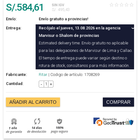
S/.
584
,61
SIN IGV
S/. 495,43
Envío:
Envío gratuito a provincias!
Entrega:
Recójalo el jueves, 13.08.2026 en la agencia
Marvisur o Shalom de provincias
Estimated delivery time. Envío gratuito no aplicable
para las delegaciones de Marvisur de Lima y Callao.
El tiempo de entrega puede variar según destino o
rotura de stock, consúltanos para más información.
Fabricante:
Ritar
| Codigo de artículo: 1708269
Cantidad:
-
+
AÑADIR AL CARRITO
COMPRAR