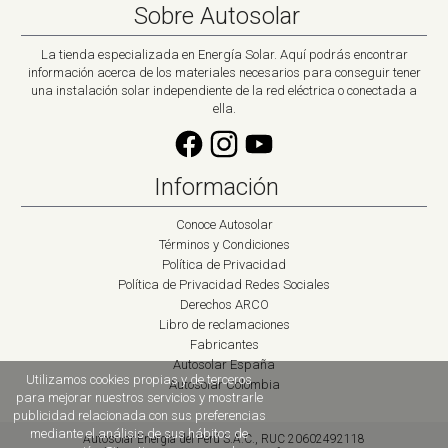
Sobre Autosolar
La tienda especializada en Energía Solar. Aquí podrás encontrar
información acerca de los materiales necesarios para conseguir tener
una instalación solar independiente de la red eléctrica o conectada a
ella.
Información
Conoce Autosolar
Términos y Condiciones
Política de Privacidad
Política de Privacidad Redes Sociales
Derechos ARCO
Libro de reclamaciones
Fabricantes
Autosolar España
Utilizamos cookies propias y de terceros
Autosolar Colombia
para mejorar nuestros servicios y mostrarle
publicidad relacionada con sus preferencias
mediante el análisis de sus hábitos de
Autosolar Energía del Perú S.A.C., RUC 20602492118