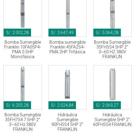
S/. 2.002,28
S/. 3.647,49
S/. 5.064,28
Bomba Sumergible
Bomba sumergible
Bomba Sumergible
Franklin 10FA05P4-
Franklin 45FA2S4-
35FH5S4 5HP 2”
PMA 0.5HP
PMA 2HP Trifásica
3~60 HZ 380V
Monofásica
FRANKLIN
S/. 6.205,28
S/. 2.024,84
S/. 2.069,27
Bomba Sumergible
Hidráulica
Hidráulica
35FH7S4 7.5HP 2”
Sumergible
Sumergible 5HP 2"
3~60 Hz 380V
90FH5S4 5HP 2”
60FH5S4 FRANKLIN
FRANKLIN
FRANKLIN