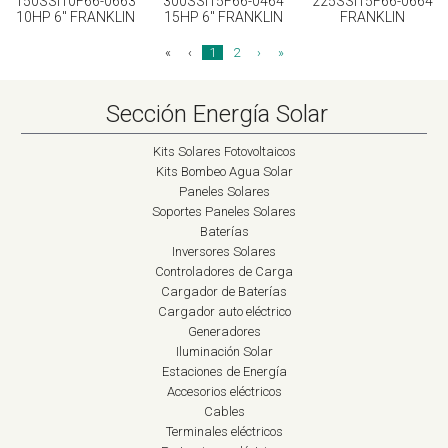
150SSI10F66-0663
300SSI15F66-0464
225SSI15F66-0664
10HP 6" FRANKLIN
15HP 6" FRANKLIN
FRANKLIN
«
‹
1
2
›
»
Sección Energía Solar
Kits Solares Fotovoltaicos
Kits Bombeo Agua Solar
Paneles Solares
Soportes Paneles Solares
Baterías
Inversores Solares
Controladores de Carga
Cargador de Baterías
Cargador auto eléctrico
Generadores
Iluminación Solar
Estaciones de Energía
Accesorios eléctricos
Cables
Terminales eléctricos