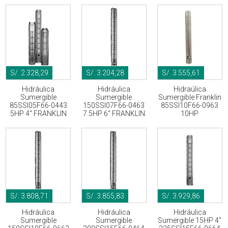
S/. 2.328,29
S/. 3.204,28
S/. 3.555,61
Hidráulica
Hidráulica
Hidraúlica
Sumergible
Sumergible
Sumergible Franklin
85SSI05F66-0443
150SSI07F66-0463
85SSI10F66-0963
5HP 4" FRANKLIN
7.5HP 6" FRANKLIN
10HP
S/. 3.808,71
S/. 3.855,83
S/. 3.929,86
Hidráulica
Hidráulica
Hidráulica
Sumergible
Sumergible
Sumergible 15HP 4"