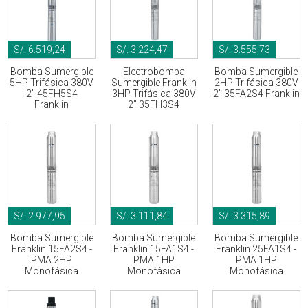
S/. 6.519,24
S/. 3.224,47
S/. 3.555,73
Bomba Sumergible
Electrobomba
Bomba Sumergible
5HP Trifásica 380V
Sumergible Franklin
2HP Trifásica 380V
2" 45FH5S4
3HP Trifásica 380V
2" 35FA2S4 Franklin
Franklin
2” 35FH3S4
S/. 2.977,95
S/. 3.111,84
S/. 3.315,89
Bomba Sumergible
Bomba Sumergible
Bomba Sumergible
Franklin 15FA2S4 -
Franklin 15FA1S4 -
Franklin 25FA1S4 -
PMA 2HP
PMA 1HP
PMA 1HP
Monofásica
Monofásica
Monofásica