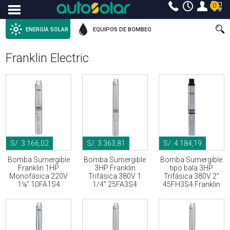
0
Menu
ENERGÍA SOLAR
EQUIPOS DE BOMBEO
Franklin Electric
S/. 3.166,02
S/. 3.363,81
S/. 4.184,19
Bomba Sumergible
Bomba Sumergible
Bomba Sumergible
Franklin 1HP
3HP Franklin
tipo bala 3HP
Monofásica 220V
Trifásica 380V 1
Trifásica 380V 2"
1¼” 10FA1S4
1/4” 25FA3S4
45FH3S4 Franklin