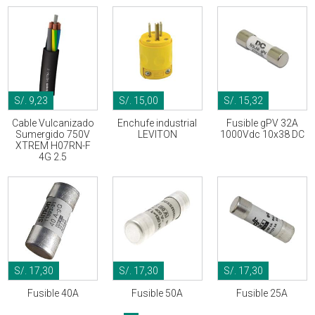
S/. 9,23
S/. 15,00
S/. 15,32
Cable Vulcanizado
Enchufe industrial
Fusible gPV 32A
Sumergido 750V
LEVITON
1000Vdc 10x38 DC
XTREM H07RN-F
4G 2.5
S/. 17,30
S/. 17,30
S/. 17,30
Fusible 40A
Fusible 50A
Fusible 25A