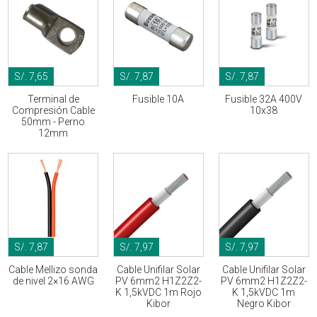
S/. 7,65
S/. 7,87
S/. 7,87
Terminal de
Fusible 10A
Fusible 32A 400V
Compresión Cable
10x38
50mm - Perno
12mm
S/. 7,87
S/. 7,97
S/. 7,97
Cable Mellizo sonda
Cable Unifilar Solar
Cable Unifilar Solar
de nivel 2×16 AWG
PV 6mm2 H1Z2Z2-
PV 6mm2 H1Z2Z2-
K 1,5kVDC 1m Rojo
K 1,5kVDC 1m
Kibor
Negro Kibor