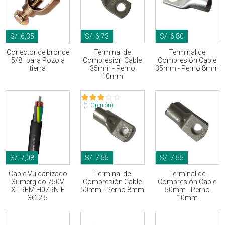
S/. 6,35
S/. 6,73
S/. 6,80
Conector de bronce
Terminal de
Terminal de
5/8" para Pozo a
Compresión Cable
Compresión Cable
tierra
35mm - Perno
35mm - Perno 8mm
10mm
(1 Opinión)
S/. 7,08
S/. 7,55
S/. 7,55
Cable Vulcanizado
Terminal de
Terminal de
Sumergido 750V
Compresión Cable
Compresión Cable
XTREM H07RN-F
50mm - Perno 8mm
50mm - Perno
3G 2.5
10mm