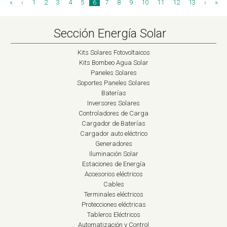
«
‹
1
2
3
4
5
6
7
8
9
10
11
12
13
›
»
Sección Energía Solar
Kits Solares Fotovoltaicos
Kits Bombeo Agua Solar
Paneles Solares
Soportes Paneles Solares
Baterías
Inversores Solares
Controladores de Carga
Cargador de Baterías
Cargador auto eléctrico
Generadores
Iluminación Solar
Estaciones de Energía
Accesorios eléctricos
Cables
Terminales eléctricos
Protecciones eléctricas
Tableros Eléctricos
Automatización y Control