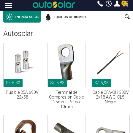
0
Menu
ENERGÍA SOLAR
EQUIPOS DE BOMBEO
Autosolar
S/. 5,30
S/. 5,83
S/. 5,96
Fusible 25A 690V
Terminal de
Cable CFA-OH 300V
22x58
Compresión Cable
2x18 AWG, CL5,
25mm - Perno
Negro
10mm