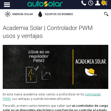
0
Menu
ENERGÍA SOLAR
EQUIPOS DE BOMBEO
Academia Solar | Controlador PWM
usos y ventajas
En esta nueva academia solar vamos a profundizar en los
controlador
PWM
​, sus ventajas y cuándo conviene utilizarlos.
Para ello, primero vamos tenemos que saber qué
un controlador de carga
solar es un dispositivo electrónico cuya función es controlar el estado