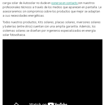
carga solar de Autosolar no dude en
ponerse en contacto
con nuestros
profesionales técnicos a través de los medios que aparecen en pantalla. Le
asesoraremos sin compromiso sobre los productos que mejor se adaptan
a sus necesidades energéticas.
Todos nuestros productos, Kits solares, placas solares, inversores solares
y baterías (entre otros) cuentan con una amplía garantía. Además, los
sistemas solares se diseñan por ingenieros especializados en energía
solar fotovoltaica.