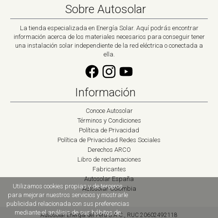
Sobre Autosolar
La tienda especializada en Energía Solar. Aquí podrás encontrar
información acerca de los materiales necesarios para conseguir tener
una instalación solar independiente de la red eléctrica o conectada a
ella.
Información
Conoce Autosolar
Términos y Condiciones
Política de Privacidad
Política de Privacidad Redes Sociales
Derechos ARCO
Libro de reclamaciones
Fabricantes
Autosolar España
Utilizamos cookies propias y de terceros
Autosolar Colombia
para mejorar nuestros servicios y mostrarle
publicidad relacionada con sus preferencias
mediante el análisis de sus hábitos de
Autosolar Energía del Perú S.A.C., RUC 20602492118