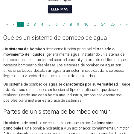
LEER MAS
«
‹
1
2
3
4
5
6
7
8
9
10
...
24
25
›
»
Qué es un sistema de bombeo de agua
Un
sistema de bombeo
tiene como función principal el
traslado o
movimiento de líquidos
, generalmente agua. Instalando un sistema de
bombeo logra tener un control sobre el caudal y la presión del líquido que
necesita bombear o desplazar. Los sistemas de bombeo de agua son
útiles si se busca desplazar agua a un determinado caudal o se busca
llegar a una velocidad constante de salida de líquidos.
Un sistema de bombeo de agua se
caracteriza por su versatilidad
. Puede
adaptar sus dimensiones en función al tipo de aplicación que desee
realizar. Desde una casa hasta una industria, ambos son escenarios
posibles para instalar esta clase de sistemas.
Partes de un sistema de bombeo común
Un sistema de bombeo se encuentra compuesto por
2 elementos
principales
: una bomba hidráulica y un accionador, comúnmente un motor.
Adicionalmente, cuentan con elementos complementarios como las tuberías