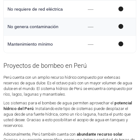
—
⚫
No requiere de red eléctrica
—
⚫
No genera contaminación
—
⚫
Mantenimiento mínimo
Proyectos de bombeo en Perú
Perú cuenta con un amplio recurso hídrico compuesto por extensas
reservas de agua dulce. Es el octavo país con un mayor volumen de agua
dulce en el mundo. El sistema hídrico de Perú se encuentra compuesto por
ríos, lagos, lagunas y manantiales.
Los sistemas para el bombeo de agua permiten aprovechar el
potencial
hídrico del Perú
. Instalando este tipo de sistemas puede desplazar el
agua desde una fuente hídrica, como un río o laguna, hasta el punto que
usted desee. Gracias a esto posibilitan el acopio de agua en tanques y
reservorios.
Adicionalmente, Perú también cuenta con
abundante recurso solar
.
Gracias a su posición geográfica, posee una óptima cantidad de horas de