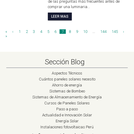
de las preguntas más frecuentes antes de
comprar una luminaria...
LEER MAS
«
‹
1
2
3
4
5
6
7
8
9
10
...
144
145
›
»
Sección Blog
Aspectos Técnicos
Cuántos paneles solares necesito
Ahorro de energía
Sistemas de Bombeo
Sistemas de Almacenamiento de Energía
Cursos de Paneles Solares
Paso a paso
Actualidad e Innovación Solar
Energía Solar
Instalaciones fotovoltaicas Perú