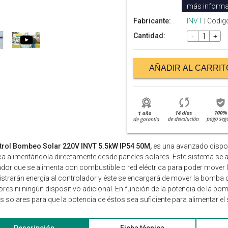
más informa
Fabricante:
INVT
| Codig
Cantidad:
-
+
AÑADIR AL CARRIT
trol Bombeo Solar 220V INVT 5.5kW IP54 50M,
es una avanzado disposi
ica alimentándola directamente desde paneles solares. Este sistema se
dor que se alimenta con combustible o red eléctrica para poder mover 
strarán energía al controlador y éste se encargará de mover la bomba d
ores ni ningún dispositivo adicional. En función de la potencia de la b
s solares para que la potencia de éstos sea suficiente para alimentar e
Descripción
Ficha técnica