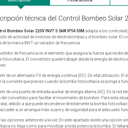
cripción técnica del Control Bombeo Solar
trol Bombeo Solar 220V INVT 5.5kW IP54 50M
adapta a los controlador
ollo de actividad de motores de electrobombas y el bombeo solar. El co
 de la marca INVT un variador de frecuencia.
vertidor de frecuencia es el elemento que asegura la fuerza que recibe de
fotovoltaica. El convertidor puede trabajar desde la energía de electric
nes:
rtir de un alternador FV de energía continua (DC). De vital utilización. El
r la corriente que precise cuando la bomba fotovoltaica se ponga a fun
rtir de una puerta de entrada auxiliar de energía alterna (AC). Es la red e
a del convertidor para facilitar el movimiento de bombeo. Para esta situ
dial, debido a que puede encenderse directamente la bomba fotovoltaica
acceder a un arranque más suave y de seguridad para el adecuado fun
las opciones anteriores a la vez. En este apartado existe una opción s
ltaica no llega como para movilizar a toda potencia la bomba. Si faltar