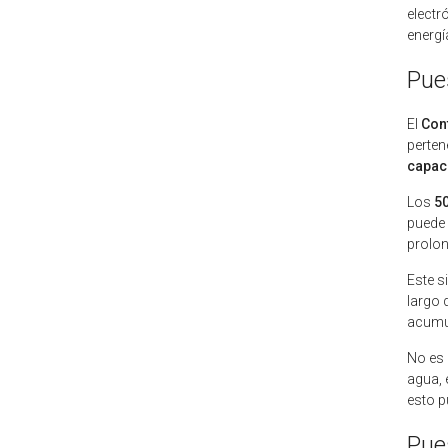
electr
energí
Pue
El
Con
perten
capaci
Los
5
puede 
prolon
Este s
largo 
acumul
No es 
agua, 
esto p
Pue