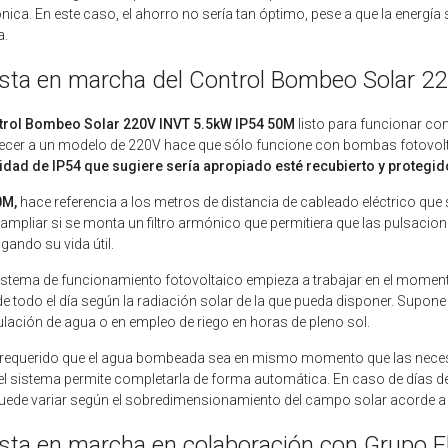
ónica. En este caso, el ahorro no sería tan óptimo, pese a que la energí
a.
sta en marcha del Control Bombeo Solar 
trol Bombeo Solar 220V INVT 5.5kW IP54 50M
listo para funcionar co
ecer a un modelo de 220V hace que sólo funcione con bombas fotovolta
dad de IP54 que sugiere sería apropiado esté recubierto y protegid
0M,
hace referencia a los metros de distancia de cableado eléctrico que 
ampliar si se monta un filtro armónico que permitiera que las pulsacio
gando su vida útil.
istema de funcionamiento fotovoltaico empieza a trabajar en el momento 
de todo el día según la radiación solar de la que pueda disponer. Supon
ación de agua o en empleo de riego en horas de pleno sol.
requerido que el agua bombeada sea en mismo momento que las necesid
el sistema permite completarla de forma automática. En caso de días d
uede variar según el sobredimensionamiento del campo solar acorde a 
sta en marcha en colaboración con Grupo E