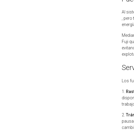
Al sis
, pero
energí
Median
Fuji q
evitan
explot
Ser
Los f
1.
Ras
dispon
trabaj
2.
Trám
pausas
cambio