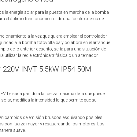
s la energía solar para la puesta en marcha de la bomba
ra el óptimo funcionamiento, de una fuente externa de
uncionamiento a la vez que quiera emplear el controlador
uridad a la bomba fotovoltaica y colabora en el arranque
plo de lo anterior descrito, sería para una situación de
utilizar la red electrónica trifásica o un alternador.
lar 220V INVT 5.5kW IP54 50M
 FV. Le saca partido a la fuerza máxima de la que puede
 solar, modifica la intensidad lo que permite que su
a en cambios de emisión bruscos esquivando posibles
ras con fuerza mayor y resguardando los motores. Los
 manera suave.