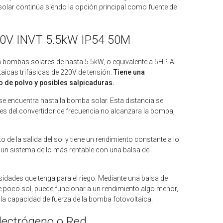
a solar continúa siendo la opción principal como fuente de
220V INVT 5.5kW IP54 50M
n bombas solares de hasta 5.5kW, o equivalente a 5HP. Al
icas trifásicas de 220V de tensión.
Tiene una
o de polvo y posibles salpicaduras.
se encuentra hasta la bomba solar. Esta distancia se
nes del convertidor de frecuencia no alcanzara la bomba,
de la salida del sol y tiene un rendimiento constante a lo
e un sistema de lo más rentable con una balsa de
ades que tenga para el riego. Mediante una balsa de
e poco sol, puede funcionar a un rendimiento algo menor,
la capacidad de fuerza de la bomba fotovoltaica.
lectrógeno o Red