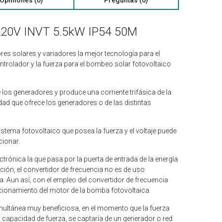
 220V INVT 5.5kW IP54 50M
es solares y variadores la mejor tecnología para el
ntrolador y la fuerza para el bombeo solar fotovoltaico
 los generadores y produce una corriente trifásica de la
idad que ofrece los generadores o de las distintas
 sistema fotovoltaico que posea la fuerza y el voltaje puede
cionar.
lectrónica la que pasa por la puerta de entrada de la energía
ación, el convertidor de frecuencia no es de uso
. Aun así, con el empleo del convertidor de frecuencia
cionamiento del motor de la bomba fotovoltaica.
imultánea muy beneficiosa, en el momento que la fuerza
a capacidad de fuerza, se captaría de un generador o red