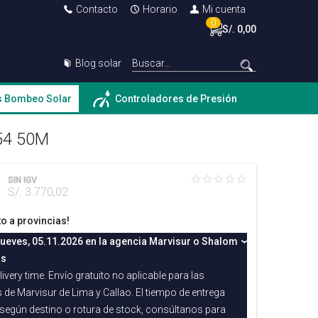
Contacto
Horario
Mi cuenta
0
S/. 0,00
Blog solar
s Bombeo Solar
Controladores de Presión
54 50M
SIN IGV
S/. 3.770,02
to a provincias!
jueves, 05.11.2026 en la agencia Marvisur o Shalom
as
ivery time. Envío gratuito no aplicable para las
 de Marvisur de Lima y Callao. El tiempo de entrega
 según destino o rotura de stock, consúltanos para