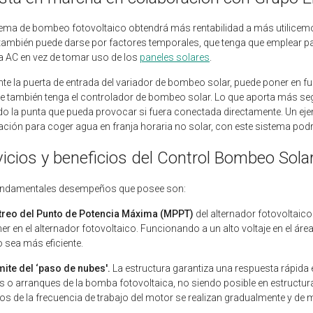
tema de bombeo fotovoltaico obtendrá más rentabilidad a más utilicemo
 también puede darse por factores temporales, que tenga que emplear pa
a AC en vez de tomar uso de los
paneles solares
.
te la puerta de entrada del variador de bombeo solar, puede poner en f
ue también tenga el controlador de bombeo solar. Lo que aporta más seg
do la punta que pueda provocar si fuera conectada directamente. Un ejem
ación para coger agua en franja horaria no solar, con este sistema podría 
vicios y beneficios del Control Bombeo So
undamentales desempeños que posee son:
treo del Punto de Potencia Máxima (MPPT)
del alternador fotovoltaico
er en el alternador fotovoltaico. Funcionando a un alto voltaje en el área
o sea más eficiente.
ite del ‘paso de nubes'.
La estructura garantiza una respuesta rápid
 o arranques de la bomba fotovoltaica, no siendo posible en estructu
s de la frecuencia de trabajo del motor se realizan gradualmente y de