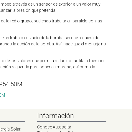
bombeo a través de un sensor de exterior a un valor muy
canzar la presión que pretenda.
 de la red o grupo, pudiendo trabajar en paralelo con las
é un trabajo en vacío de la bomba sin que requiera de
arando la acción de la bomba. Así, hace que el montaje no
 de los valores que permita reducir o facilitar el tiempo
tación requerida para poner en marcha, así como la
IP54 50M
50M
Información
Conoce Autosolar
ergía Solar.