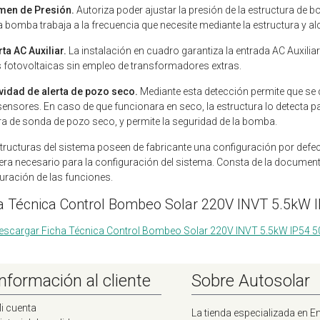
men de Presión.
Autoriza poder ajustar la presión de la estructura de 
La bomba trabaja a la frecuencia que necesite mediante la estructura y al
ta AC Auxiliar.
La instalación en cuadro garantiza la entrada AC Auxiliar
 fotovoltaicas sin empleo de transformadores extras.
vidad de alerta de pozo seco.
Mediante esta detección permite que se d
ensores. En caso de que funcionara en seco, la estructura lo detecta p
ra de sonda de pozo seco, y permite la seguridad de la bomba.
tructuras del sistema poseen de fabricante una configuración por defecto
era necesario para la configuración del sistema. Consta de la documen
uración de las funciones.
a Técnica Control Bombeo Solar 220V INVT 5.5kW 
escargar Ficha Técnica Control Bombeo Solar 220V INVT 5.5kW IP54 
Información al cliente
Sobre Autosolar
i cuenta
La tienda especializada en En