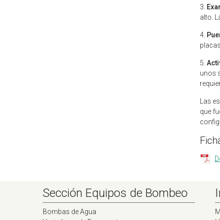
3.
Exa
alto. 
4.
Puer
placas
5.
Acti
unos s
requie
Las es
que fu
config
Fich
D
Sección Equipos de Bombeo
Bombas de Agua
M