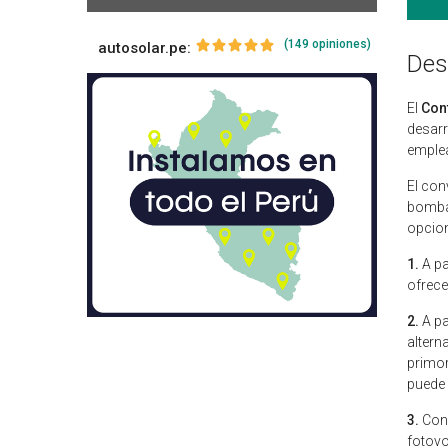
(149 opiniones)
autosolar.pe:
Des
El
Con
desarr
emplea
El con
bomba 
opcio
1.
A pa
ofrece
2.
A pa
altern
primor
puede 
3.
Con 
fotovo