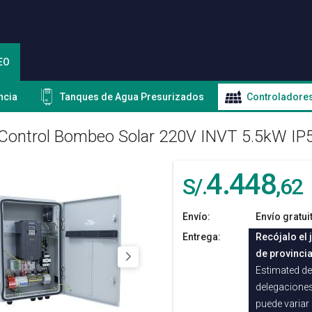
EO
ncia
Tanques de Agua Presurizados
Controladore
Control Bombeo Solar 220V INVT 5.5kW IP
4.448
S/.
,62
Envío:
Envío gratui
Entrega:
Recójalo el 
de provinci
Estimated del
delegaciones
puede variar